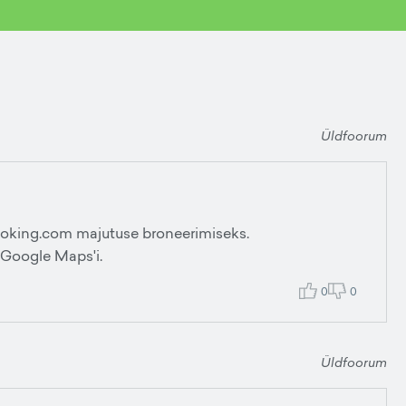
Üldfoorum
oking.com majutuse broneerimiseks.
 Google Maps'i.
0
0
Üldfoorum