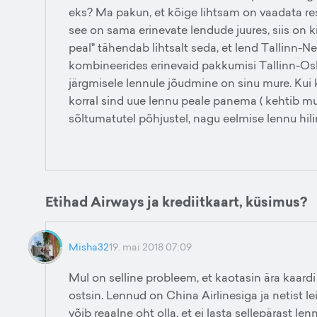
eks? Ma pakun, et kõige lihtsam on vaadata rese
see on sama erinevate lendude juures, siis on kin
peal" tähendab lihtsalt seda, et lend Tallinn-N
kombineerides erinevaid pakkumisi Tallinn-Oslo
järgmisele lennule jõudmine on sinu mure. Kui 
korral sind uue lennu peale panema ( kehtib mu
sõltumatutel põhjustel, nagu eelmise lennu hili
Etihad Airways ja krediitkaart, küsimus?
Misha32
19. mai 2018 07:09
Mul on selline probleem, et kaotasin ära kaardi
ostsin. Lennud on China Airlinesiga ja netist le
võib reaalne oht olla, et ei lasta sellepärast len