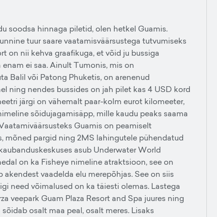
du soodsa hinnaga piletid, olen hetkel Guamis.
 tunnine tuur saare vaatamisväärsustega tutvumiseks
 on nii kehva graafikuga, et võid ju bussiga
ea enam ei saa. Ainult Tumonis, mis on
ta Balil või Patong Phuketis, on arenenud
hel ning nendes bussides on jah pilet kas 4 USD kord
etri järgi on vähemalt paar-kolm eurot kilomeeter,
l nimeline sõidujagamisäpp, mille kaudu peaks saama
ud.Vaatamiväärsusteks Guamis on peamiselt
s, mõned pargid ning 2MS lahingutele pühendatud
 kaubanduskeskuses asub Underwater World
hedal on ka Fisheye nimeline atraktsioon, see on
aab akendest vaadelda elu merepõhjas. See on siis
uigi need võimalused on ka täiesti olemas. Lastega
rza veepark Guam Plaza Resort and Spa juures ning
 sõidab osalt maa peal, osalt meres. Lisaks