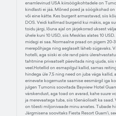
enamlevinud USA kiirsöögikohtadele on Tumonis
kindlasti ei jää. Mõned poed ja söögikohad on
või eine kätte. Kes burgerit armastavad, siis 
DOS. Veidi kallimad burgerid kui mäkis, aga s
toidu järgi, lõuna ajal on järjekorrad uksest väl
ühele kuni 10 USD, siis Mesklas alates 10 USD. 
midagi ei saa. Normaalne praad on pigem 20-30
merepõhjaga ning aeglaselt läheb sügavaks. Va
hotelli, aga siiski ei ole rand päris ülerahvastat
tahtmine privaatselt päevitada ning ujuda, siis
veel.Hotellid on esmapilgul kallid, samas reit
hindega üle 7,5 ning need on juba väga kallid, 
erinevate kogemuste saamise eesmärgil iga kol
julgen Tumonis soovitada Bayview Hotel Guam'
värskendust, aga toad on avarad, kahe suure v
ja merevaatega tuba, siis tõenäoliselt ka saa
on tõesti miljonivaade minu arvates. Tubade h
Järgmisena soovitaks Fiesta Resort Guam'i, see