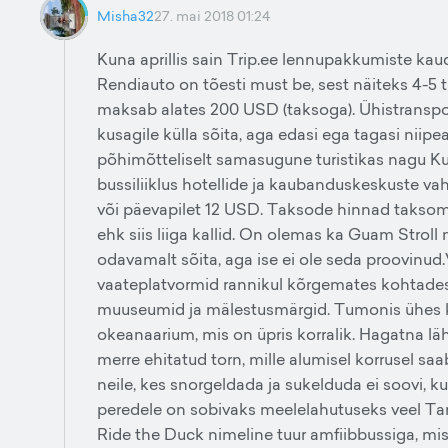
Misha32
27. mai 2018 01:24
Kuna aprillis sain Trip.ee lennupakkumiste kau
Rendiauto on tõesti must be, sest näiteks 4-5
maksab alates 200 USD (taksoga). Ühistransport
kusagile külla sõita, aga edasi ega tagasi niip
põhimõtteliselt samasugune turistikas nagu Ku
bussiliiklus hotellide ja kaubanduskeskuste va
või päevapilet 12 USD. Taksode hinnad taksome
ehk siis liiga kallid. On olemas ka Guam Strol
odavamalt sõita, aga ise ei ole seda proovin
vaateplatvormid rannikul kõrgemates kohtade
muuseumid ja mälestusmärgid. Tumonis ühes
okeanaarium, mis on üpris korralik. Hagatna lä
merre ehitatud torn, mille alumisel korrusel s
neile, kes snorgeldada ja sukelduda ei soovi, k
peredele on sobivaks meelelahutuseks veel Ta
Ride the Duck nimeline tuur amfiibbussiga, mis