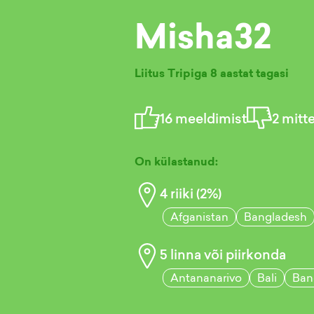
Misha32
Liitus Tripiga
8 aastat tagasi
16
meeldimist
2
mitt
On külastanud:
4
riiki (
2
%)
Afganistan
Bangladesh
5
linna või piirkonda
Antananarivo
Bali
Ban