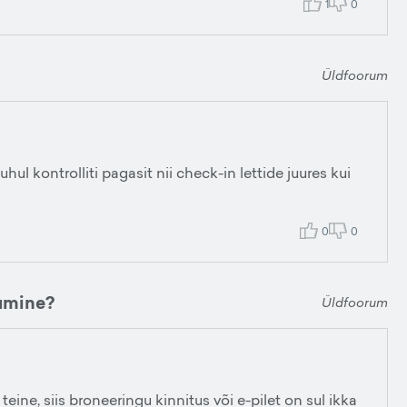
1
0
Üldfoorum
 kontrolliti pagasit nii check-in lettide juures kui
0
0
umine?
Üldfoorum
 teine, siis broneeringu kinnitus või e-pilet on sul ikka