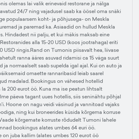
 olemas lai valik erinevaid restorane ja nälga
 avatud 24/7 ning vajadusel saab ka öösel oma snäki
kõige populaarsem koht- ja põhjusega- on Meskla
uuremad ja paremad ka. Asiaadid on hullud Meskla
jas. Hindadest nii palju, et kui mäkis maksab eine
Restoranides alla 15-20 USD (koos jootrahaga) eriti
 USD ringis.Rand on Tumonis piisavalt hea, liivase
hetult ranna ääres asuvad ridamisi ca 15 väga suurt
ud ja normaalselt saab supelda igal ajal. Kui on auto ja
 väiksemaid omaette rannaribasid leiab saarel
ingud madalad. Bookingus on vähesed hotellid
a la 200 eurot öö. Kuna ma ise peatun lihtsalt
me päeva tagant uues hotellis, siis seninähtu põhjal
i. Hoone on nagu veidi väsinud ja vannitoad vajaks
oodiga, ning kui broneerides küsida kõrgema korruse
d. Vaade kõrgemate korruste rõdudelt Tumoni lahele
innad bookingus alates umbes 64 euri öö.
 on juba kallim (alates umbes 120 eurot öö