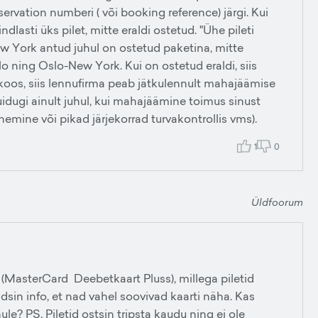
rvation numberi ( või booking reference) järgi. Kui
dlasti üks pilet, mitte eraldi ostetud. "Ühe pileti
ew York antud juhul on ostetud paketina, mitte
 ning Oslo-New York. Kui on ostetud eraldi, siis
koos, siis lennufirma peab jätkulennult mahajäämise
idugi ainult juhul, kui mahajäämine toimus sinust
nemine või pikad järjekorrad turvakontrollis vms).
1
0
Üldfoorum
 (MasterCard Deebetkaart Pluss), millega piletid
idsin info, et nad vahel soovivad kaarti näha. Kas
nule? PS. Piletid ostsin tripsta kaudu ning ei ole