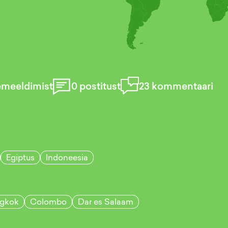
emeeldimist
0
postitust
23
kommentaari
Egiptus
Indoneesia
gkok
Colombo
Dar es Salaam