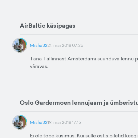
AirBaltic käsipagas
Misha32
21. mai 2018 07:26
Täna Tallinnast Amsterdami suunduva lennu puhul
väravas.
Oslo Gardermoen lennujaam ja ümberist
Misha32
19. mai 2018 17:15
Ei ole tobe küsimus. Kui sulle ostis piletid keegi