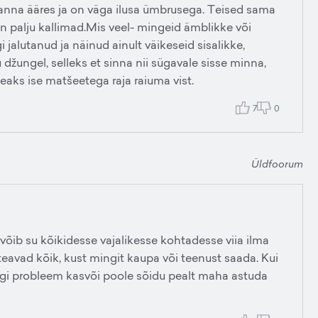
anna ääres ja on väga ilusa ümbrusega. Teised sama
n palju kallimad.Mis veel- mingeid ämblikke või
i jalutanud ja näinud ainult väikeseid sisalikke,
u džungel, selleks et sinna nii sügavale sisse minna,
aks ise matšeetega raja raiuma vist.
7
0
Üldfoorum
 võib su kõikidesse vajalikesse kohtadesse viia ilma
teavad kõik, kust mingit kaupa või teenust saada. Kui
 mingi probleem kasvõi poole sõidu pealt maha astuda