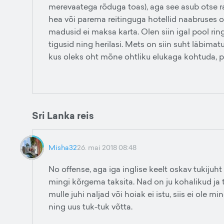
merevaatega rõduga toas), aga see asub otse r
hea või parema reitinguga hotellid naabruses o
madusid ei maksa karta. Olen siin igal pool ring
tigusid ning herilasi. Mets on siin suht läbimat
kus oleks oht mõne ohtliku elukaga kohtuda, pe
Sri Lanka reis
Misha32
26. mai 2018 08:48
No offense, aga iga inglise keelt oskav tukijuht
mingi kõrgema taksita. Nad on ju kohalikud ja 
mulle juhi naljad või hoiak ei istu, siis ei ole
ning uus tuk-tuk võtta.