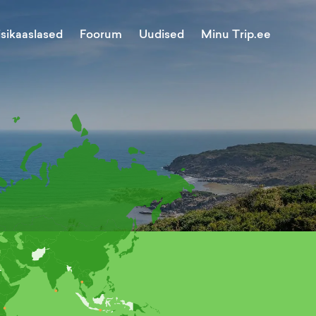
Minu Trip.ee
isikaaslased
Foorum
Uudised