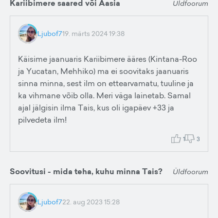
Kariibimere saared või Aasia
Üldfoorum
Ljubof7
19. märts 2024 19:38
Käisime jaanuaris Kariibimere ääres (Kintana-Roo
ja Yucatan, Mehhiko) ma ei soovitaks jaanuaris
sinna minna, sest ilm on ettearvamatu, tuuline ja
ka vihmane võib olla. Meri väga lainetab. Samal
ajal jälgisin ilma Tais, kus oli igapäev +33 ja
pilvedeta ilm!
1
3
Soovitusi - mida teha, kuhu minna Tais?
Üldfoorum
Ljubof7
22. aug 2023 15:28