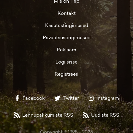
Mis on Trip
Kontakt
Kasutustingimused
Privaatsustingimused
Reklaam
Logi sisse
Registreeri
Facebook
Twitter
Instagram
Lennupakkumiste RSS
Uudiste RSS
Copyright © 1998 -
2026