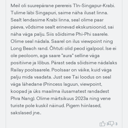
Meil oli suurepärane perereis Tln-Singapur-Krabi.
Tulime läbi Singapuri, saime näha ilusat linna.
Sealt lendasime Krabi linna, seal olime paar
päeva, võdsime sealt erinevad ekskursioonid, sai
näha väga palju. Siis sõidsime Phi-Phi saarele.
Olime seal nädala. Saarel on ilus viewpoint ning
Long Beach rand. Õhtuti olid peod igalpool. Ise ei
ole peoloom, aga saare "aura" selline väga
positiivne ja lõbus. Pärast seda sõidsime nädalaks
Railay poolsaarele. Poolsaar on väike, kuid väga
palju mida vaadata. Just see Tai loodus on seal
väga lähedane (Princess laguun, viewpoint,
koopad ja üks maailma ilusamatest randadest
Phra Nang). Olime märtsikuus 2023a ning vene
turiste pole kuskil näinud. Pigem hiinlased,
sakslased jne..
3
3