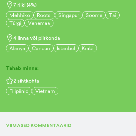
7
riiki (
4
%)
Mehhiko
Rootsi
Singapur
Soome
Tai
Türgi
Venemaa
4
linna või piirkonda
Alanya
Cancun
Istanbul
Krabi
Tahab minna:
2
sihtkohta
Filipiinid
Vietnam
VIIMASED KOMMENTAARID