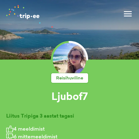
Reisihuviline
Ljubof7
Liitus Tripiga
3 aastat tagasi
4
meeldimist
6
mittemeeldimist