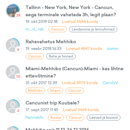
Tallinn - New York, New York - Cancun,
aega terminale vahetada 3h, legit plaan?
28
19. okt 2019 02:18
Loetud
5544
korda
In_d_rek
Cancun
Lendamine ja lennufirmad
Rahavahetus Mehhiko
19. veebr 2018 16:33
Loetud
4847
korda
zumm
6
Cancun
Raha ja hinnad
Miami-Mehhiko (Cancun)-Miami - kas lihtne
ettevõtmine?
10
31. okt 2017 12:39
Loetud
3979
korda
CarolyV
Mehhiko
Miami
Cancun
Cancunist trip Kuubale?
17. sept 2017 11:45
Loetud
3465
korda
3
hanneshi
Kuuba
Cancun
Laevad ja kruiisid
Mehhiko reis 11.12-26.12.2016