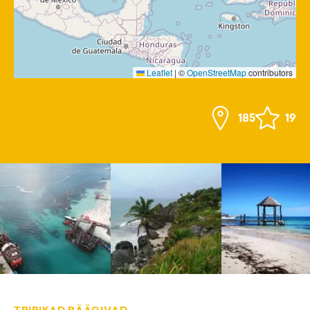
Leaflet
|
©
OpenStreetMap
contributors
185
19