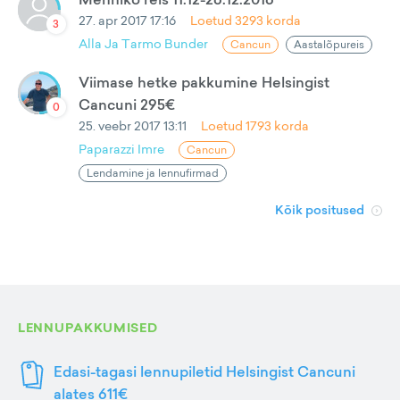
27. apr 2017 17:16
Loetud
3293
korda
3
Alla Ja Tarmo Bunder
Cancun
Aastalõpureis
Viimase hetke pakkumine Helsingist
Cancuni 295€
0
25. veebr 2017 13:11
Loetud
1793
korda
Paparazzi Imre
Cancun
Lendamine ja lennufirmad
Kõik positused
LENNUPAKKUMISED
Edasi-tagasi lennupiletid Helsingist Cancuni
alates 611€