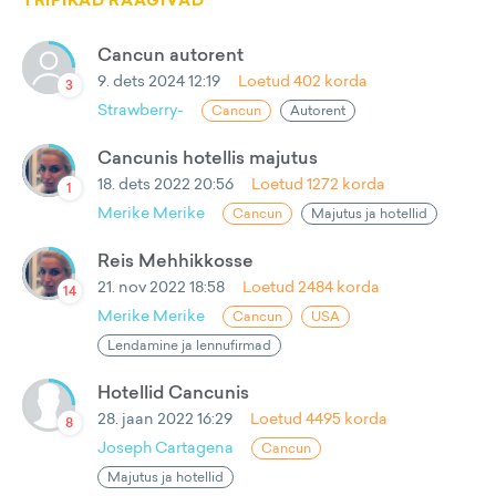
TRIPIKAD RÄÄGIVAD
Cancun autorent
9. dets 2024 12:19
Loetud
402
korda
3
Strawberry-
Cancun
Autorent
Cancunis hotellis majutus
18. dets 2022 20:56
Loetud
1272
korda
1
Merike Merike
Cancun
Majutus ja hotellid
Reis Mehhikkosse
21. nov 2022 18:58
Loetud
2484
korda
14
Merike Merike
Cancun
USA
Lendamine ja lennufirmad
Hotellid Cancunis
28. jaan 2022 16:29
Loetud
4495
korda
8
Joseph Cartagena
Cancun
Majutus ja hotellid