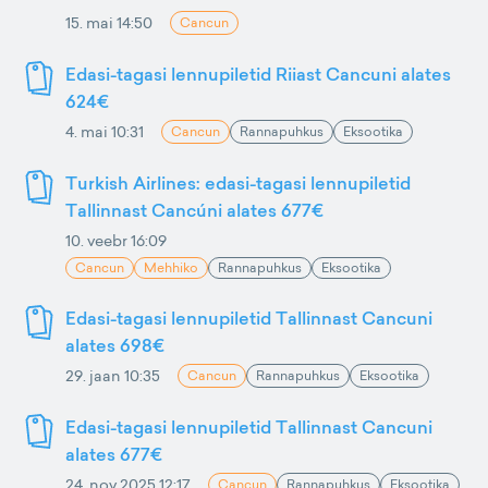
15. mai 14:50
Cancun
Edasi-tagasi lennupiletid Riiast Cancuni alates
624€
4. mai 10:31
Cancun
Rannapuhkus
Eksootika
Turkish Airlines: edasi-tagasi lennupiletid
Tallinnast Cancúni alates 677€
10. veebr 16:09
Cancun
Mehhiko
Rannapuhkus
Eksootika
Edasi-tagasi lennupiletid Tallinnast Cancuni
alates 698€
29. jaan 10:35
Cancun
Rannapuhkus
Eksootika
Edasi-tagasi lennupiletid Tallinnast Cancuni
alates 677€
24. nov 2025 12:17
Cancun
Rannapuhkus
Eksootika