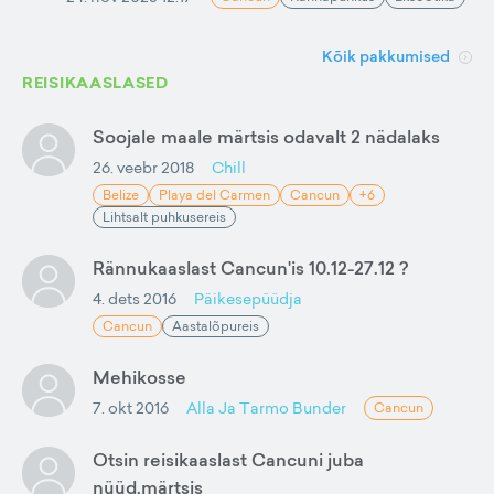
Kõik pakkumised
REISIKAASLASED
Soojale maale märtsis odavalt 2 nädalaks
26. veebr 2018
Chill
Belize
Playa del Carmen
Cancun
+6
Lihtsalt puhkusereis
Rännukaaslast Cancun'is 10.12-27.12 ?
4. dets 2016
Päikesepüüdja
Cancun
Aastalõpureis
Mehikosse
7. okt 2016
Alla Ja Tarmo Bunder
Cancun
Otsin reisikaaslast Cancuni juba
nüüd,märtsis