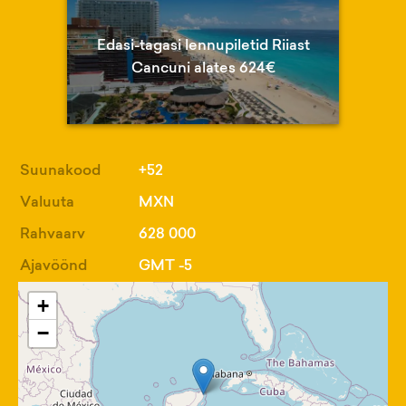
Edasi-tagasi lennupiletid Riiast
Cancuni alates 624€
Suunakood
+52
Valuuta
MXN
Rahvaarv
628 000
Ajavöönd
GMT -5
+
−