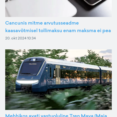
Cancunis mitme arvutusseadme
kaasavõtmisel tollimaksu enam maksma ei pea
20. okt 2024 10:34
Mehhikos avati vastuoluline Tren Maya (Maia