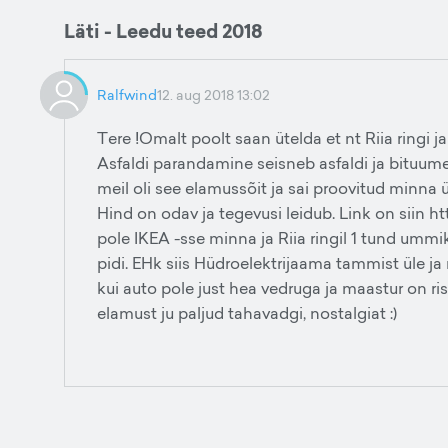
Läti - Leedu teed 2018
Ralfwind
12. aug 2018 13:02
Tere !Omalt poolt saan ütelda et nt Riia ringi ja 
Asfaldi parandamine seisneb asfaldi ja bituu
meil oli see elamussõit ja sai proovitud minna
Hind on odav ja tegevusi leidub. Link on sii
pole IKEA -sse minna ja Riia ringil 1 tund ummi
pidi. EHk siis Hüdroelektrijaama tammist üle 
kui auto pole just hea vedruga ja maastur on r
elamust ju paljud tahavadgi, nostalgiat :)