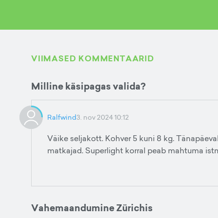
VIIMASED KOMMENTAARID
Milline käsipagas valida?
Ralfwind
3. nov 2024 10:12
Väike seljakott. Kohver 5 kuni 8 kg. Tänapäeval
matkajad. Superlight korral peab mahtuma istm
Vahemaandumine Zürichis