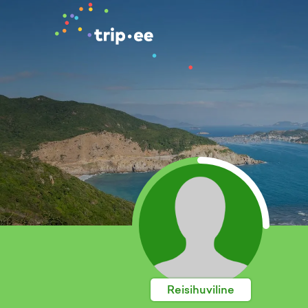
Reisihuviline