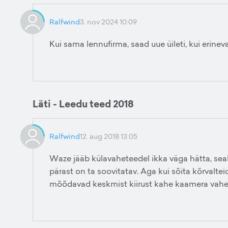
Ralfwind
3. nov 2024 10:09
Kui sama lennufirma, saad uue üileti, kui erineva
Läti - Leedu teed 2018
Ralfwind
12. aug 2018 13:05
Waze jääb külavaheteedel ikka väga hätta, seal
pärast on ta soovitatav. Aga kui sõita kõrvalteid
mõõdavad keskmist kiirust kahe kaamera vahel k