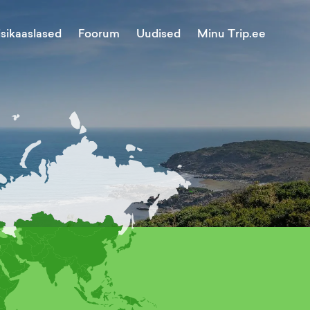
Minu Trip.ee
isikaaslased
Foorum
Uudised