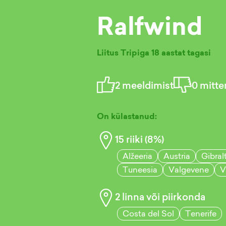
Ralfwind
Liitus Tripiga
18 aastat tagasi
2
meeldimist
0
mitte
On külastanud:
15
riiki (
8
%)
Alžeeria
Austria
Gibral
Tuneesia
Valgevene
V
2
linna või piirkonda
Costa del Sol
Tenerife