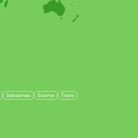
Saksamaa
Soome
Taani