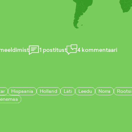
meeldimist
1
postitust
4
kommentaari
tar
Hispaania
Holland
Läti
Leedu
Norra
Rootsi
enemaa