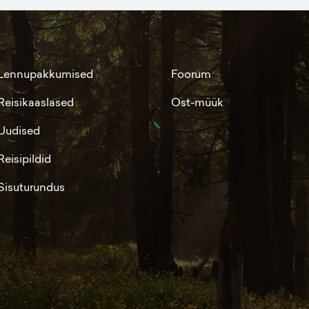
Lennupakkumised
Foorum
Reisikaaslased
Ost-müük
Uudised
Reisipildid
Sisuturundus