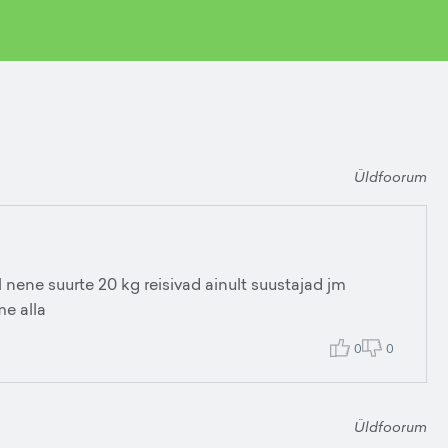
Üldfoorum
 nene suurte 20 kg reisivad ainult suustajad jm
e alla
0
0
Üldfoorum