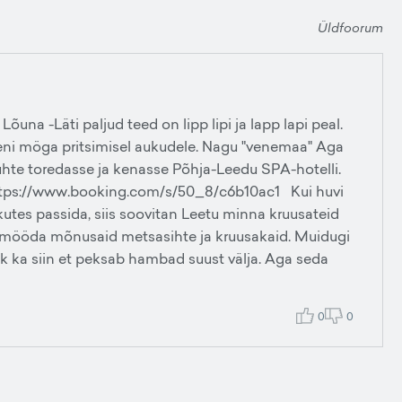
Üldfoorum
Lõuna -Läti paljud teed on lipp lipi ja lapp lapi peal.
meni möga pritsimisel aukudele. Nagu "venemaa" Aga
 ühte toredasse ja kenasse Põhja-Leedu SPA-hotelli.
n https://www.booking.com/s/50_8/c6b10ac1 Kui huvi
kutes passida, siis soovitan Leetu minna kruusateid
ja mööda mõnusaid metsasihte ja kruusakaid. Muidugi
isk ka siin et peksab hambad suust välja. Aga seda
0
0