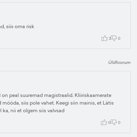
d, siis oma risk
2
0
Üldfoorum
 on peal suuremad magistraalid. KIiiriskaamerate
 mööda, siis pole vahet. Keegi siin mainis, et Lätis
a, nii et olgem siis valvsad
0
0