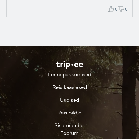
0
0
Lennupakkumised
Reisikaaslased
Uudised
Reisipildid
Sisuturundus
Foorum