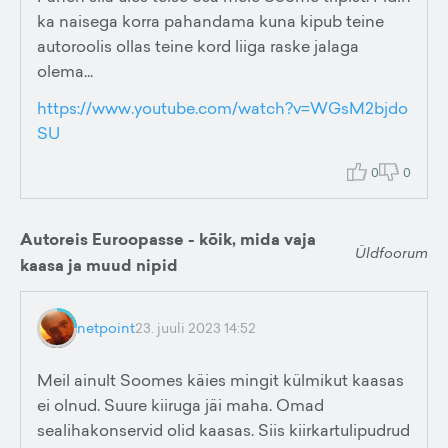
ka naisega korra pahandama kuna kipub teine
autoroolis ollas teine kord liiga raske jalaga
olema...
https://www.youtube.com/watch?v=WGsM2bjdo
SU
0
0
Autoreis Euroopasse - kõik, mida vaja
Üldfoorum
kaasa ja muud nipid
netpoint
23. juuli 2023 14:52
Meil ainult Soomes käies mingit külmikut kaasas
ei olnud. Suure kiiruga jäi maha. Omad
sealihakonservid olid kaasas. Siis kiirkartulipudrud