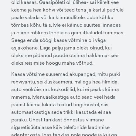
olid kaasas. Gaasipõleti oli ülihea- sai kiirelt vee
keema ja hea kohvi või teed teha ja kartulipudrule
peale valada või ka kiirnuudlitele. Jube kähku
tõmbas kõhu täis. Me ei käinud suurtes linnades
ja olime rohkem looduses graniitkaludel turnimas.
Seega enda söögi kaasa võtmine oli väga
asjakohane. Liiga palju jama oleks olnud, kui
oleksime pidanud poode otsima hakkama- see
oleks reisimise hoogu maha võtnud.
Kaasa võtsime suuremad akupangad, mitu purki
rehvivahtu, seikluskaamera, millega hea filmida,
auto veoköie, nn. krokodillid, kui ei peaks käima
minema. Manuaalkastiga auto saad veel häda
pärast käima lükata teatud tingimustel, siis
automaatkastiga seda trikki kasutada ei saa
paraku. Ühest tanklast õnnestus viimane
sigaretisüütajasse käiv telefonide laadimise
adapter osta. Igas tanklas pole poode ja kui on