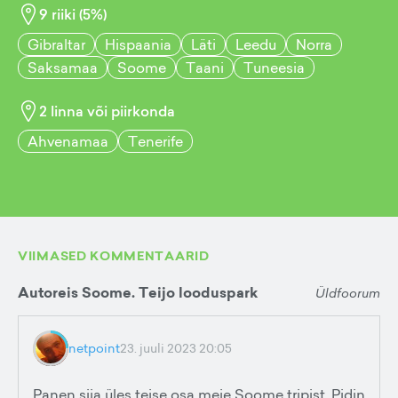
9
riiki (
5
%)
Gibraltar
Hispaania
Läti
Leedu
Norra
Saksamaa
Soome
Taani
Tuneesia
2
linna või piirkonda
Ahvenamaa
Tenerife
VIIMASED KOMMENTAARID
Autoreis Soome. Teijo looduspark
Üldfoorum
netpoint
23. juuli 2023 20:05
Panen siia üles teise osa meie Soome tripist. Pidin