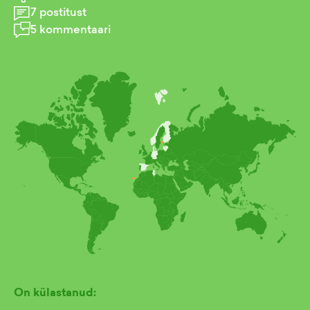
7
postitust
5
kommentaari
On külastanud: