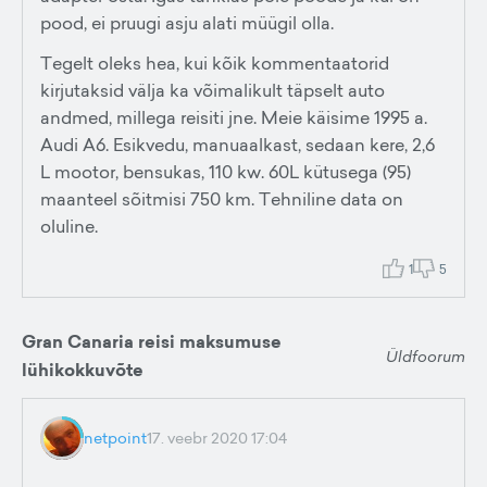
pood, ei pruugi asju alati müügil olla.
Tegelt oleks hea, kui kõik kommentaatorid
kirjutaksid välja ka võimalikult täpselt auto
andmed, millega reisiti jne. Meie käisime 1995 a.
Audi A6. Esikvedu, manuaalkast, sedaan kere, 2,6
L mootor, bensukas, 110 kw. 60L kütusega (95)
maanteel sõitmisi 750 km. Tehniline data on
oluline.
1
5
Gran Canaria reisi maksumuse
Üldfoorum
lühikokkuvõte
netpoint
17. veebr 2020 17:04