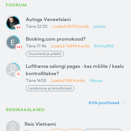
FOORUM
Autoga Veneetsiani
Täna 22:20
Loetud
4070
korda
jokker
44
Booking.com promokood?
Täna 17:46
Loetud
76694
korda
Emmy006
1341
Voucherid ja piletid
Lufthansa salongi pagas - kas mõõte / kaalu
kontrollitakse?
15
Täna 14:53
Loetud
969
korda
Λάουρι
Lendamine ja lennufirmad
Kõik postitused
REISIKAASLASED
Reis Vietnami