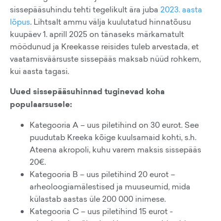
sissepääsuhindu tehti tegelikult ära juba
2023. aasta
lõpus
. Lihtsalt ammu välja kuulutatud hinnatõusu
kuupäev 1. aprill 2025 on tänaseks märkamatult
möödunud ja Kreekasse reisides tuleb arvestada, et
vaatamisväärsuste sissepääs maksab nüüd rohkem,
kui aasta tagasi.
Uued sissepääsuhinnad tuginevad koha
populaarsusele:
Kategooria A – uus piletihind on 30 eurot. See
puudutab Kreeka kõige kuulsamaid kohti, s.h.
Ateena akropoli, kuhu varem maksis sissepääs
20€.
Kategooria B – uus piletihind 20 eurot –
arheoloogiamälestised ja muuseumid, mida
külastab aastas üle 200 000 inimese.
Kategooria C – uus piletihind 15 eurot -