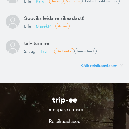
Eile
Karu
Aasia
Vietnam
Lihtsalt puhkusereis
Sooviks leida reisikaaslast))
Eile
MarekP
Aasia
talvitumine
2. aug
TruT
Sri Lanka
Reisiideed
Kõik reisikaaslased
Lennupakkumised
Reisikaaslased