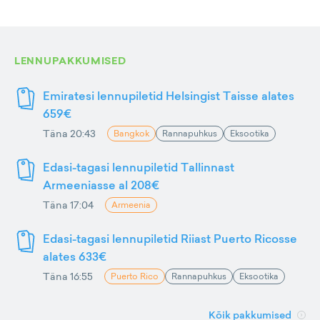
LENNUPAKKUMISED
Emiratesi lennupiletid Helsingist Taisse alates
659€
Täna 20:43
Bangkok
Rannapuhkus
Eksootika
Edasi-tagasi lennupiletid Tallinnast
Armeeniasse al 208€
Täna 17:04
Armeenia
Edasi-tagasi lennupiletid Riiast Puerto Ricosse
alates 633€
Täna 16:55
Puerto Rico
Rannapuhkus
Eksootika
Kõik pakkumised