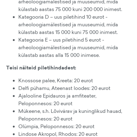
arheoloogiamälestised ja muuseumid, mida
külastab aastas 75 000 kuni 200 000 inimest.
Kategooria D – uus piletihind 10 eurot -
arheoloogiamälestised ja muuseumid, mida
külastab aastas 15 000 kuni 75 000 inimest.
Kategooria E – uus piletihind 5 eurot -
arheoloogiamälestised ja muuseumid, mida
külastab aastas alla 15 000 inimese.
Teisi näiteid piletihindadest:
Knossose palee, Kreeta: 20 eurot
Delfi pühamu, Ateenast loodes: 20 eurot
Ajalooline Epidauros ja amfiteater,
Peloponnesos: 20 eurot
Mükeene, s.h. Lõvivärav ja kuninglikud hauad,
Peloponnesos: 20 eurot
Olümpia, Peloponnesos: 20 eurot
Lindose Akropol, Rhodos: 20 eurot