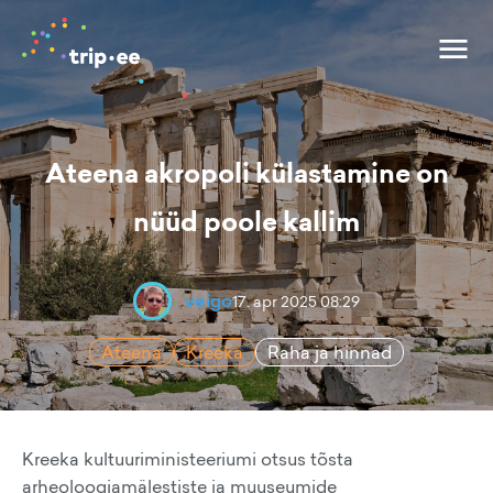
Ateena akropoli külastamine on
nüüd poole kallim
veigo
17. apr 2025 08:29
Ateena
Kreeka
Raha ja hinnad
Kreeka kultuuriministeeriumi otsus tõsta
arheoloogiamälestiste ja muuseumide