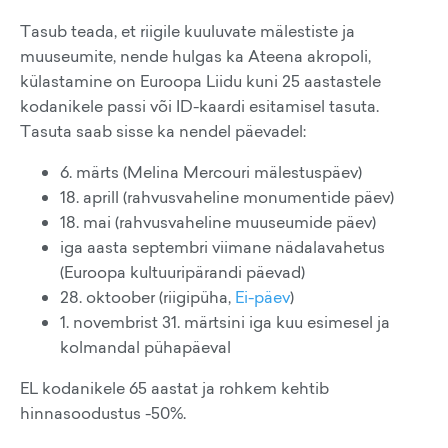
Tasub teada, et riigile kuuluvate mälestiste ja
muuseumite, nende hulgas ka Ateena akropoli,
külastamine on Euroopa Liidu kuni 25 aastastele
kodanikele passi või ID-kaardi esitamisel tasuta.
Tasuta saab sisse ka nendel päevadel:
6. märts (Melina Mercouri mälestuspäev)
18. aprill (rahvusvaheline monumentide päev)
18. mai (rahvusvaheline muuseumide päev)
iga aasta septembri viimane nädalavahetus
(Euroopa kultuuripärandi päevad)
28. oktoober (riigipüha,
Ei-päev
)
1. novembrist 31. märtsini iga kuu esimesel ja
kolmandal pühapäeval
EL kodanikele 65 aastat ja rohkem kehtib
hinnasoodustus -50%.