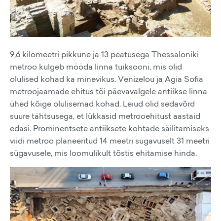
9,6 kilomeetri pikkune ja 13 peatusega Thessaloniki
metroo kulgeb mööda linna tuiksooni, mis olid
olulised kohad ka minevikus. Venizelou ja Agia Sofia
metroojaamade ehitus tõi päevavalgele antiikse linna
ühed kõige olulisemad kohad. Leiud olid sedavõrd
suure tähtsusega, et lükkasid metrooehitust aastaid
edasi. Prominentsete antiiksete kohtade säilitamiseks
viidi metroo planeeritud 14 meetri sügavuselt 31 meetri
sügavusele, mis loomulikult tõstis ehitamise hinda.