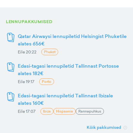
LENNUPAKKUMISED
Qatar Airwaysi lennupiletid Helsingist Phuketile
alates 656€
Eile 20:22
Phuket
Edasi-tagasi lennupiletid Tallinnast Portosse
alates 182€
Eile 19:17
Porto
Edasi-tagasi lennupiletid Tallinnast Ibizale
alates 160€
Eile 17:07
Ibiza
Hispaania
Rannapuhkus
Kõik pakkumised