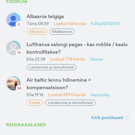
FOORUM
Albaania telgiga
Täna 08:39
Loetud
36
korda
tulka20012001
0
Albaania
Matkamine
Lufthansa salongi pagas - kas mõõte / kaalu
kontrollitakse?
14
Eile 22:38
Loetud
778
korda
Λάουρι
Lendamine ja lennufirmad
Air baltic lennu hilinemine =
kompensatsioon?
34
Eile 19:16
Loetud
5974
korda
happyday
Kreeta
Lendamine ja lennufirmad
Kõik postitused
REISIKAASLASED