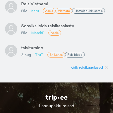
Reis Vietnami
Eile
Karu
Aasia
Vietnam
Lihtsalt puhkusereis
Sooviks leida reisikaaslast))
Eile
MarekP
Aasia
talvitumine
2. aug
TruT
Sri Lanka
Reisiideed
Kõik reisikaaslased
Lennupakkumised