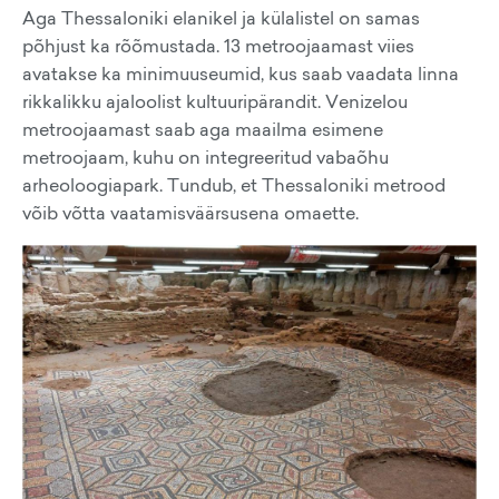
Aga Thessaloniki elanikel ja külalistel on samas
põhjust ka rõõmustada. 13 metroojaamast viies
avatakse ka minimuuseumid, kus saab vaadata linna
rikkalikku ajaloolist kultuuripärandit. Venizelou
metroojaamast saab aga maailma esimene
metroojaam, kuhu on integreeritud vabaõhu
arheoloogiapark. Tundub, et Thessaloniki metrood
võib võtta vaatamisväärsusena omaette.