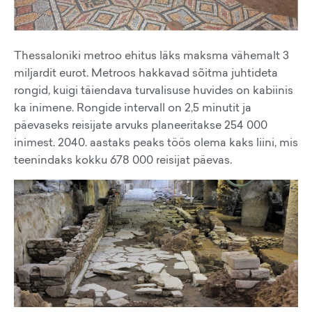
Thessaloniki metroo ehitus läks maksma vähemalt 3
miljardit eurot. Metroos hakkavad sõitma juhtideta
rongid, kuigi täiendava turvalisuse huvides on kabiinis
ka inimene. Rongide intervall on 2,5 minutit ja
päevaseks reisijate arvuks planeeritakse 254 000
inimest. 2040. aastaks peaks töös olema kaks liini, mis
teenindaks kokku 678 000 reisijat päevas.