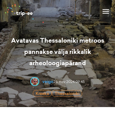
Avatavas Thessaloniki metroos
pannakse välja rikkalik
arheoloogiapärand
veigo
26. nov 2024 09:45
Kreeka
Thessaloniki