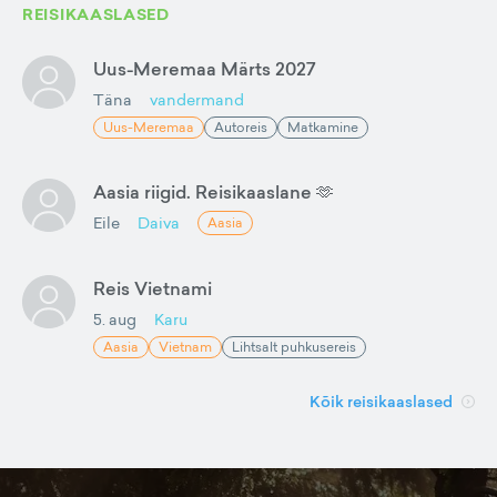
REISIKAASLASED
Uus-Meremaa Märts 2027
Täna
vandermand
Uus-Meremaa
Autoreis
Matkamine
Aasia riigid. Reisikaaslane 🫶
Eile
Daiva
Aasia
Reis Vietnami
5. aug
Karu
Aasia
Vietnam
Lihtsalt puhkusereis
Kõik reisikaaslased