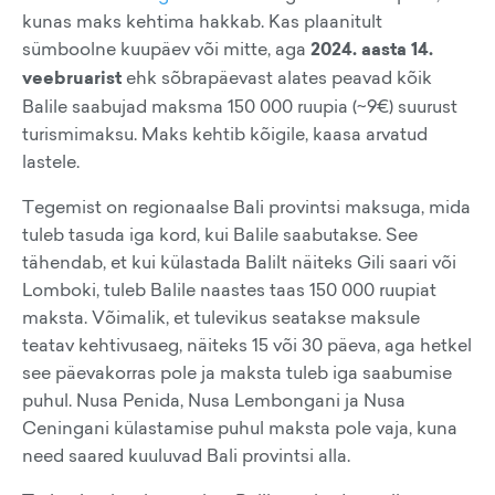
kunas maks kehtima hakkab. Kas plaanitult
sümboolne kuupäev või mitte, aga
2024. aasta 14.
veebruarist
ehk sõbrapäevast alates peavad kõik
Balile saabujad maksma 150 000 ruupia (~9€) suurust
turismimaksu. Maks kehtib kõigile, kaasa arvatud
lastele.
Tegemist on regionaalse Bali provintsi maksuga, mida
tuleb tasuda iga kord, kui Balile saabutakse. See
tähendab, et kui külastada Balilt näiteks Gili saari või
Lomboki, tuleb Balile naastes taas 150 000 ruupiat
maksta. Võimalik, et tulevikus seatakse maksule
teatav kehtivusaeg, näiteks 15 või 30 päeva, aga hetkel
see päevakorras pole ja maksta tuleb iga saabumise
puhul. Nusa Penida, Nusa Lembongani ja Nusa
Ceningani külastamise puhul maksta pole vaja, kuna
need saared kuuluvad Bali provintsi alla.