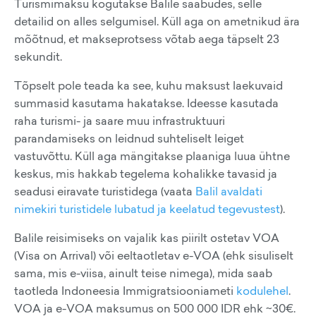
Turismimaksu kogutakse Balile saabudes, selle
detailid on alles selgumisel. Küll aga on ametnikud ära
mõõtnud, et makseprotsess võtab aega täpselt 23
sekundit.
Tõpselt pole teada ka see, kuhu maksust laekuvaid
summasid kasutama hakatakse. Ideesse kasutada
raha turismi- ja saare muu infrastruktuuri
parandamiseks on leidnud suhteliselt leiget
vastuvõttu. Küll aga mängitakse plaaniga luua ühtne
keskus, mis hakkab tegelema kohalikke tavasid ja
seadusi eiravate turistidega (vaata
Balil avaldati
nimekiri turistidele lubatud ja keelatud tegevustest
).
Balile reisimiseks on vajalik kas piirilt ostetav VOA
(Visa on Arrival) või eeltaotletav e-VOA (ehk sisuliselt
sama, mis e-viisa, ainult teise nimega), mida saab
taotleda Indoneesia Immigratsiooniameti
kodulehel
.
VOA ja e-VOA maksumus on 500 000 IDR ehk ~30€.