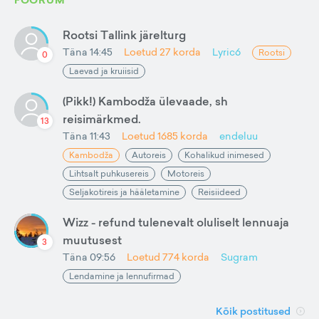
Rootsi Tallink järelturg
Täna 14:45
Loetud
27
korda
Lyric6
Rootsi
0
Laevad ja kruiisid
(Pikk!) Kambodža ülevaade, sh
reisimärkmed.
13
Täna 11:43
Loetud
1685
korda
endeluu
Kambodža
Autoreis
Kohalikud inimesed
Lihtsalt puhkusereis
Motoreis
Seljakotireis ja hääletamine
Reisiideed
Wizz - refund tulenevalt oluliselt lennuaja
muutusest
3
Täna 09:56
Loetud
774
korda
Sugram
Lendamine ja lennufirmad
Kõik postitused