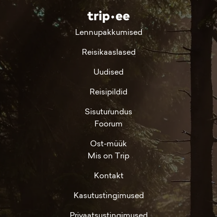
Lennupakkumised
Reisikaaslased
Uudised
Reisipildid
Sisuturundus
Foorum
Ost-müük
Mis on Trip
Kontakt
Kasutustingimused
Privaatsustingimused