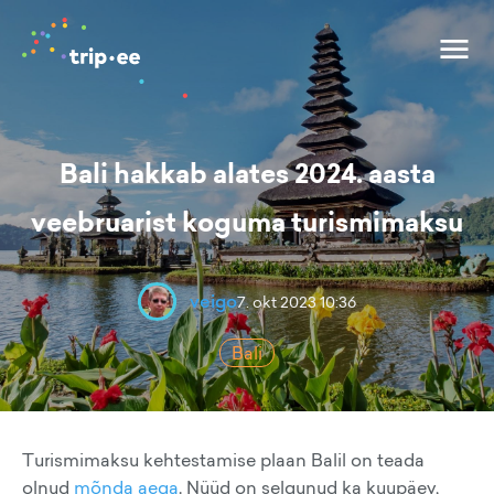
Bali hakkab alates 2024. aasta
veebruarist koguma turismimaksu
veigo
7. okt 2023 10:36
Bali
Turismimaksu kehtestamise plaan Balil on teada
olnud
mõnda aega
. Nüüd on selgunud ka kuupäev,