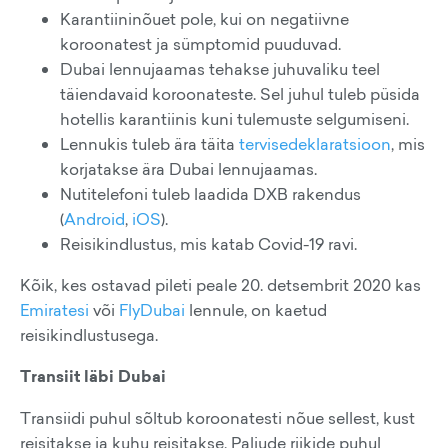
Karantiininõuet pole, kui on negatiivne
koroonatest ja sümptomid puuduvad.
Dubai lennujaamas tehakse juhuvaliku teel
täiendavaid koroonateste. Sel juhul tuleb püsida
hotellis karantiinis kuni tulemuste selgumiseni.
Lennukis tuleb ära täita
tervisedeklaratsioon
, mis
korjatakse ära Dubai lennujaamas.
Nutitelefoni tuleb laadida DXB rakendus
(
Android
,
iOS
).
Reisikindlustus, mis katab Covid-19 ravi.
Kõik, kes ostavad pileti peale 20. detsembrit 2020 kas
Emiratesi
või
FlyDubai
lennule, on kaetud
reisikindlustusega.
Transiit läbi Dubai
Transiidi puhul sõltub koroonatesti nõue sellest, kust
reisitakse ja kuhu reisitakse. Paljude riikide puhul