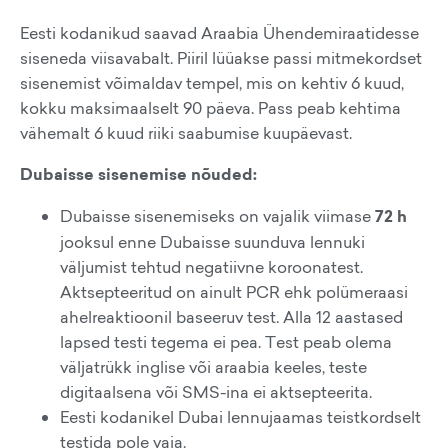
Eesti kodanikud saavad Araabia Ühendemiraatidesse
siseneda viisavabalt. Piiril lüüakse passi mitmekordset
sisenemist võimaldav tempel, mis on kehtiv 6 kuud,
kokku maksimaalselt 90 päeva. Pass peab kehtima
vähemalt 6 kuud riiki saabumise kuupäevast.
Dubaisse sisenemise nõuded:
Dubaisse sisenemiseks on vajalik viimase
72 h
jooksul enne Dubaisse suunduva lennuki
väljumist tehtud negatiivne koroonatest.
Aktsepteeritud on ainult PCR ehk polümeraasi
ahelreaktioonil baseeruv test. Alla 12 aastased
lapsed testi tegema ei pea. Test peab olema
väljatrükk inglise või araabia keeles, teste
digitaalsena või SMS-ina ei aktsepteerita.
Eesti kodanikel Dubai lennujaamas teistkordselt
testida pole vaja.