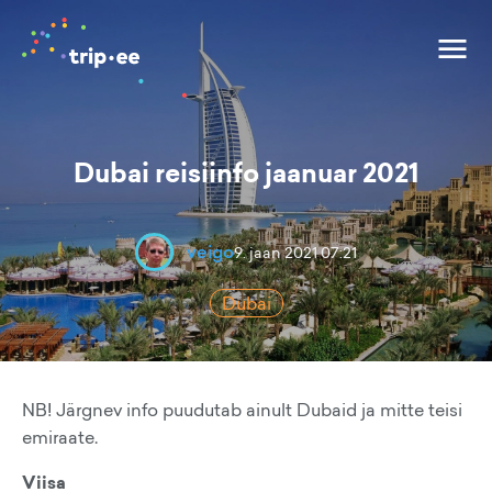
Dubai reisiinfo jaanuar 2021
veigo
9. jaan 2021 07:21
Dubai
NB! Järgnev info puudutab ainult Dubaid ja mitte teisi
emiraate.
Viisa