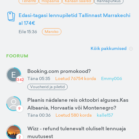
Tenerife
Hispaania
Kanaari saared
Rannapuhkus
Edasi-tagasi lennupiletid Tallinnast Marrakechi
al 174€
Eile 15:36
Maroko
Kõik pakkumised
FOORUM
Booking.com promokood?
Täna 05:35
Loetud
76754
korda
Emmy006
1342
Voucherid ja piletid
Plaanis nädalane reis oktoobri alguses.Kas
Albaania, Horvaatia või Montenegro?
9
Täna 00:36
Loetud
580
korda
kalle157
Wizz - refund tulenevalt oluliselt lennuaja
muutusest
2