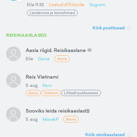
Eile 11:32
Loetud
675
korda
Sugram
Lendamine ja lennufirmad
Kõik postitused
REISIKAASLASED
Aasia riigid. Reisikaaslane 🫶
Eile
Daiva
Aasia
Reis Vietnami
5. aug
Karu
Aasia
Vietnam
Lihtsalt puhkusereis
Sooviks leida reisikaaslast))
5. aug
MarekP
Aasia
Kõik reisikaaslased