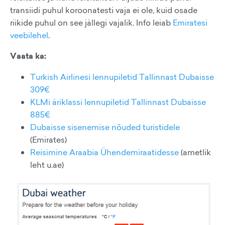
transiidi puhul koroonatesti vaja ei ole, kuid osade
riikide puhul on see jällegi vajalik. Info leiab
Emiratesi
veebilehel
.
Vaata ka:
Turkish Airlinesi lennupiletid Tallinnast Dubaisse
309€
KLMi äriklassi lennupiletid Tallinnast Dubaisse
885€
Dubaisse sisenemise nõuded turistidele
(Emirates)
Reisimine Araabia Ühendemiraatidesse
(ametlik
leht u.ae)