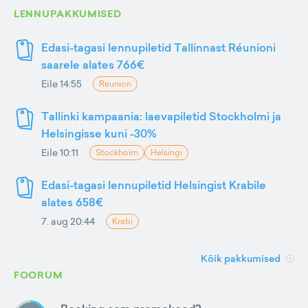
LENNUPAKKUMISED
Edasi-tagasi lennupiletid Tallinnast Réunioni
saarele alates 766€
Eile 14:55
Reunion
Tallinki kampaania: laevapiletid Stockholmi ja
Helsingisse kuni -30%
Eile 10:11
Stockholm
Helsingi
Edasi-tagasi lennupiletid Helsingist Krabile
alates 658€
7. aug 20:44
Krabi
Kõik pakkumised
FOORUM