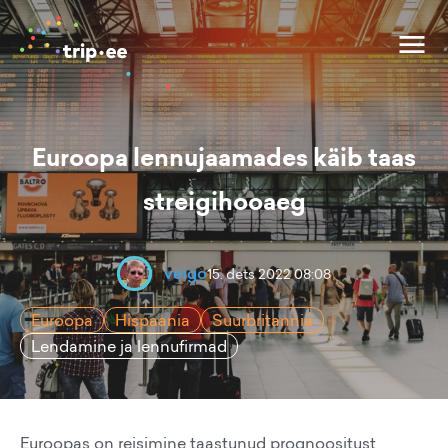
Euroopa lennujaamades käib taas
streigihooaeg
veigo
15. dets 2022 08:08
Euroopa
Hispaania
Suurbritannia
Lendamine ja lennufirmad
Euroopas on reisimine taastunud prognoositust