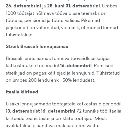
26. detsembrini
ja
28. kuni 31. detsembrini
. Umbes
1000 töötajat hõlmava töövaidluse teemaks on
töötasu, pensionid ja tööturvalisus. Pikemad
järjekorrad on vältimatud, võimalik, et mõned lennud
tühistatakse.
Streik Brüsseli lennujaamas
Brüsseli lennujaamas toimuva töövaidluse käigus
katkestatakse töö reedel
16. detsembril
. Põhilised
streikijad on pagasikäitlejad ja lennujuhid. Tühistatud
on umbes 200 lendu ehk ~50% lendudest.
Itaalia kiirteed
Lisaks lennujaamade töötajatele katkestasid perioodil
13. detsembrist 16. detsembrini
72 tunniks töö Itaalia
kiirteede teenistuste ja tanklate töötajad. Meelt
avaldatakse plaanitava maksureformi vastu.