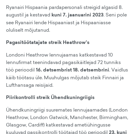
Ryanairi Hispaania pardapersonali streigid algasid 8.
augustil ja kestavad
kuni 7. jaanuarini 2023
. Seni pole
see Ryanairi lende Hispaaniast ja Hispaaniasse
oluliselt mõjutanud.
Pagasitöötatajate streik Heathrow’s
Londoni Heathrow lennujaamas katkestavad 10
lennufirmat teenindavad pagasikäitlejad 72 tunniks
töö perioodil
16. detsembrist 18. detsembrini
. Vaidlus
käib töötasu üle. Muuhulgas mõjutab steik Finnairi ja
Lufthansaga reisijaid.
Piirikontrolli streik Ühendkuningriigis
Ühendkuningriigi suuremates lennujaamades (London
Heathrow, London Gatwick, Manchester, Birmingham,
Glasgow, Cardiff) katkestavad ametiühingusse
kuuluvad passikontrolli töötajad töö perioodil
23. kuni