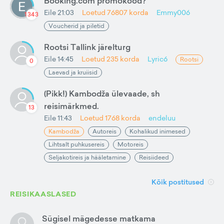
Booking.com promokood?
Eile 21:03
Loetud
76807
korda
Emmy006
1343
Voucherid ja piletid
Rootsi Tallink järelturg
Eile 14:45
Loetud
235
korda
Lyric6
Rootsi
0
Laevad ja kruiisid
(Pikk!) Kambodža ülevaade, sh
reisimärkmed.
13
Eile 11:43
Loetud
1768
korda
endeluu
Kambodža
Autoreis
Kohalikud inimesed
Lihtsalt puhkusereis
Motoreis
Seljakotireis ja hääletamine
Reisiideed
Kõik postitused
REISIKAASLASED
Sügisel mägedesse matkama