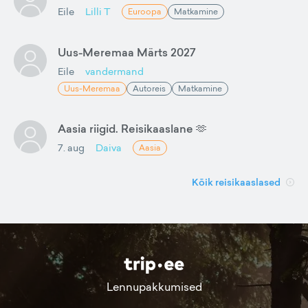
Eile
Lilli T
Euroopa
Matkamine
Uus-Meremaa Märts 2027
Eile
vandermand
Uus-Meremaa
Autoreis
Matkamine
Aasia riigid. Reisikaaslane 🫶
7. aug
Daiva
Aasia
Kõik reisikaaslased
Lennupakkumised