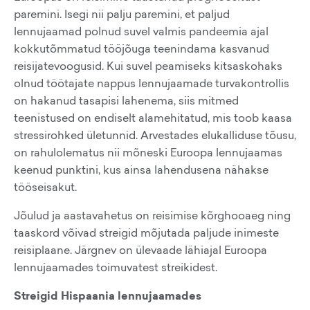
paremini. Isegi nii palju paremini, et paljud
lennujaamad polnud suvel valmis pandeemia ajal
kokkutõmmatud tööjõuga teenindama kasvanud
reisijatevoogusid. Kui suvel peamiseks kitsaskohaks
olnud töötajate nappus lennujaamade turvakontrollis
on hakanud tasapisi lahenema, siis mitmed
teenistused on endiselt alamehitatud, mis toob kaasa
stressirohked ületunnid. Arvestades elukalliduse tõusu,
on rahulolematus nii mõneski Euroopa lennujaamas
keenud punktini, kus ainsa lahendusena nähakse
tööseisakut.
Jõulud ja aastavahetus on reisimise kõrghooaeg ning
taaskord võivad streigid mõjutada paljude inimeste
reisiplaane. Järgnev on ülevaade lähiajal Euroopa
lennujaamades toimuvatest streikidest.
Streigid Hispaania lennujaamades