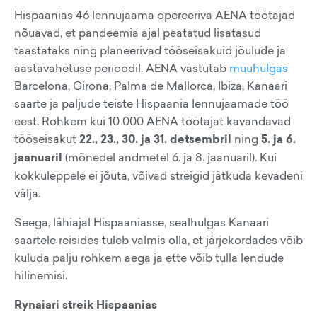
Hispaanias 46 lennujaama opereeriva AENA töötajad
nõuavad, et pandeemia ajal peatatud lisatasud
taastataks ning planeerivad tööseisakuid jõulude ja
aastavahetuse perioodil. AENA vastutab
muuhulgas
Barcelona, Girona, Palma de Mallorca, Ibiza, Kanaari
saarte ja paljude teiste Hispaania lennujaamade töö
eest. Rohkem kui 10 000 AENA töötajat kavandavad
tööseisakut
22., 23., 30. ja 31. detsembril
ning
5. ja 6.
jaanuaril
(mõnedel andmetel 6. ja 8. jaanuaril). Kui
kokkuleppele ei jõuta, võivad streigid jätkuda kevadeni
välja.
Seega, lähiajal Hispaaniasse, sealhulgas Kanaari
saartele reisides tuleb valmis olla, et järjekordades võib
kuluda palju rohkem aega ja ette võib tulla lendude
hilinemisi.
Rynaiari streik Hispaanias