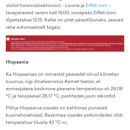
olulist turismiatraktsiooni - Louvre ja
Eiffeli torn
–
tavapärasest varem kell 16:00, sissepääs Eiffeli torni
lõpetatakse 12:15. Kellel on pilet pärastlõunaks, saavad
raha automaatselt tagasi.
Hispaania
Ka Hispaanias on viimastel päevadel olnud kõrvetav
kuumus, riigi ilmateenistus Aemet teatas, et
esmaspäeva keskmine päevane temperatuur oli 28,08
°C ja teisipäeval 28,17 °C, püstitades juuni rekordid.
Põhja-Hispaania osades on kehtimas punased
kuumahoiatused, Baskimaa osades piirkondades võib
temperatuur tõusta 42 °C-ni.