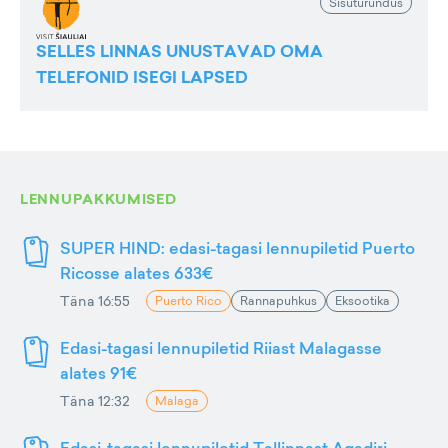
Sisuturundus
SELLES LINNAS UNUSTAVAD OMA
TELEFONID ISEGI LAPSED
LENNUPAKKUMISED
SUPER HIND: edasi-tagasi lennupiletid Puerto
Ricosse alates 633€
Täna 16:55
Puerto Rico
Rannapuhkus
Eksootika
Edasi-tagasi lennupiletid Riiast Malagasse
alates 91€
Täna 12:32
Malaga
Edasi-tagasi lennupiletid Tallinnast Agadiri