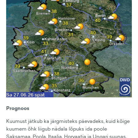
Prognoos
Kuumust jätkub ka järgmisteks päevadeks, kuid kõige
kuumem õhk liigub nädala lõpuks ida poole
Saksamaa, Poola, Itaalia, Horvaatia ja Ungari suunas.