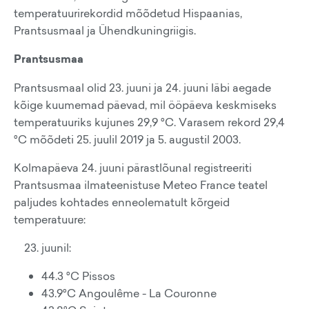
temperatuurirekordid mõõdetud Hispaanias,
Prantsusmaal ja Ühendkuningriigis.
Prantsusmaa
Prantsusmaal olid 23. juuni ja 24. juuni läbi aegade
kõige kuumemad päevad, mil ööpäeva keskmiseks
temperatuuriks kujunes 29,9 °C. Varasem rekord 29,4
°C mõõdeti 25. juulil 2019 ja 5. augustil 2003.
Kolmapäeva 24. juuni pärastlõunal registreeriti
Prantsusmaa ilmateenistuse Meteo France teatel
paljudes kohtades enneolematult kõrgeid
temperatuure:
juunil:
44.3 °C Pissos
43.9°C Angoulême - La Couronne