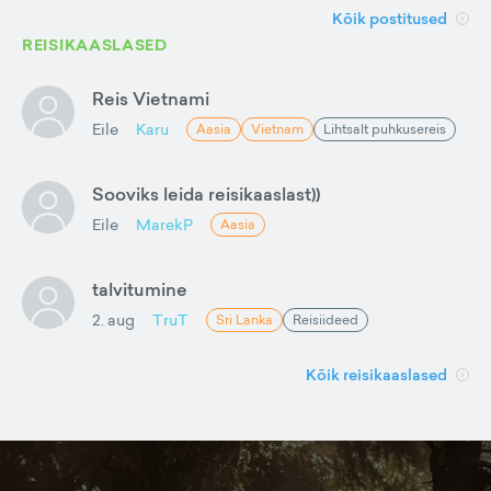
Kõik postitused
REISIKAASLASED
Reis Vietnami
Eile
Karu
Aasia
Vietnam
Lihtsalt puhkusereis
Sooviks leida reisikaaslast))
Eile
MarekP
Aasia
talvitumine
2. aug
TruT
Sri Lanka
Reisiideed
Kõik reisikaaslased