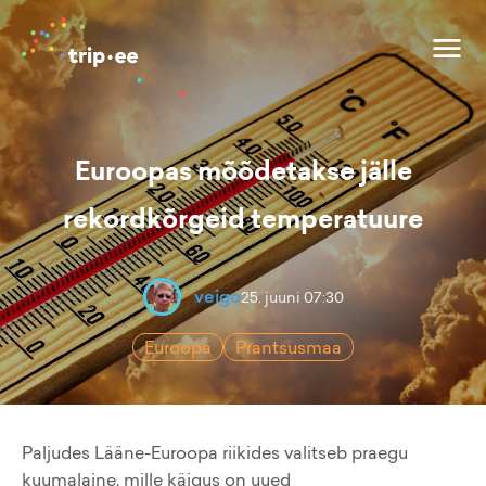
Euroopas mõõdetakse jälle
rekordkõrgeid temperatuure
veigo
25. juuni 07:30
Euroopa
Prantsusmaa
Paljudes Lääne-Euroopa riikides valitseb praegu
kuumalaine, mille käigus on uued