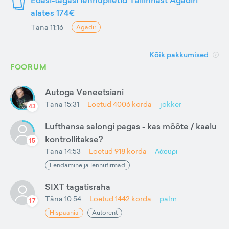
alates 174€
Täna 11:16
Agadir
Kõik pakkumised
FOORUM
Autoga Veneetsiani
Täna 15:31
Loetud
4006
korda
jokker
43
Lufthansa salongi pagas - kas mõõte / kaalu
kontrollitakse?
15
Täna 14:53
Loetud
918
korda
Λάουρι
Lendamine ja lennufirmad
SIXT tagatisraha
Täna 10:54
Loetud
1442
korda
palm
17
Hispaania
Autorent