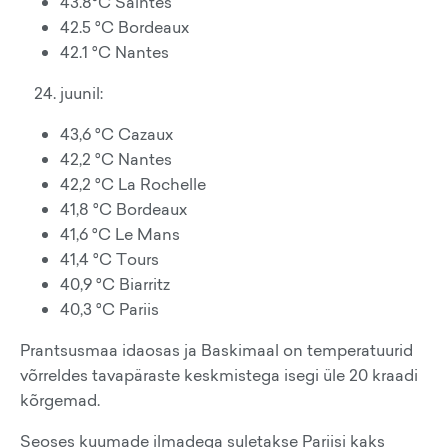
43.8°C Saintes
42.5 °C Bordeaux
42.1 °C Nantes
juunil:
43,6 °C Cazaux
42,2 °C Nantes
42,2 °C La Rochelle
41,8 °C Bordeaux
41,6 °C Le Mans
41,4 °C Tours
40,9 °C Biarritz
40,3 °C Pariis
Prantsusmaa idaosas ja Baskimaal on temperatuurid
võrreldes tavapäraste keskmistega isegi üle 20 kraadi
kõrgemad.
Seoses kuumade ilmadega suletakse Pariisi kaks