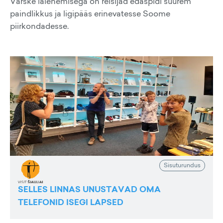
Värske laienemisega on reisijad edaspidi suurem
paindlikkus ja ligipääs erinevatesse Soome
piirkondadesse.
Sisuturundus
SELLES LINNAS UNUSTAVAD OMA
TELEFONID ISEGI LAPSED