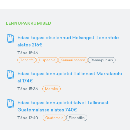
LENNUPAKKUMISED
Edasi-tagasi otselennud Helsingist Tenerifele
alates 216€
Täna 18:46
Tenerife
Hispaania
Kanaari saared
Rannapuhkus
Edasi-tagasi lennupiletid Tallinnast Marrakechi
al 174€
Täna 15:36
Maroko
Edasi-tagasi lennupiletid talvel Tallinnast
Guatemalasse alates 740€
Täna 12:40
Guatemala
Eksootika