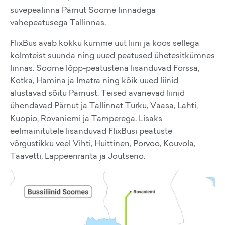
suvepealinna Pärnut Soome linnadega
vahepeatusega Tallinnas.
FlixBus avab kokku kümme uut liini ja koos sellega
kolmteist suunda ning uued peatused ühetesitkümnes
linnas. Soome lõpp-peatustena lisanduvad Forssa,
Kotka, Hamina ja Imatra ning kõik uued liinid
alustavad sõitu Pärnust. Teised avanevad liinid
ühendavad Pärnut ja Tallinnat Turku, Vaasa, Lahti,
Kuopio, Rovaniemi ja Tamperega. Lisaks
eelmainitutele lisanduvad FlixBusi peatuste
võrgustikku veel Vihti, Huittinen, Porvoo, Kouvola,
Taavetti, Lappeenranta ja Joutseno.