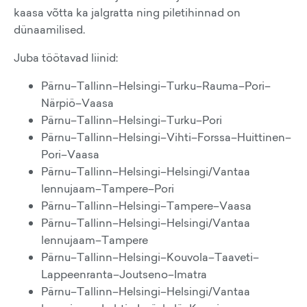
kaasa võtta ka jalgratta ning piletihinnad on
dünaamilised.
Juba töötavad liinid:
Pärnu–Tallinn–Helsingi–Turku–Rauma–Pori–
Närpiö–Vaasa
Pärnu–Tallinn–Helsingi–Turku–Pori
Pärnu–Tallinn–Helsingi–Vihti–Forssa–Huittinen–
Pori–Vaasa
Pärnu–Tallinn–Helsingi–Helsingi/Vantaa
lennujaam–Tampere–Pori
Pärnu–Tallinn–Helsingi–Tampere–Vaasa
Pärnu–Tallinn–Helsingi–Helsingi/Vantaa
lennujaam–Tampere
Pärnu–Tallinn–Helsingi–Kouvola–Taaveti–
Lappeenranta–Joutseno–Imatra
Pärnu–Tallinn–Helsingi–Helsingi/Vantaa