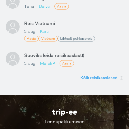
Täna
Daiva
Aasia
Reis Vietnami
5. aug
Karu
Aasia
Vietnam
Lihtsalt puhkusereis
Sooviks leida reisikaaslast))
5. aug
MarekP
Aasia
Kõik reisikaaslased
Lennupakkumised