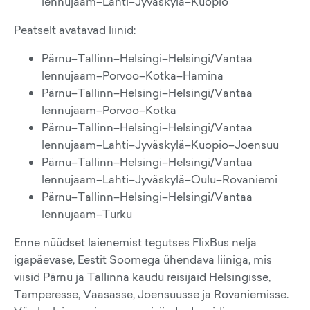
lennujaam–Lahti–Jyväskylä–Kuopio
Peatselt avatavad liinid:
Pärnu–Tallinn–Helsingi–Helsingi/Vantaa
lennujaam–Porvoo–Kotka–Hamina
Pärnu–Tallinn–Helsingi–Helsingi/Vantaa
lennujaam–Porvoo–Kotka
Pärnu–Tallinn–Helsingi–Helsingi/Vantaa
lennujaam–Lahti–Jyväskylä–Kuopio–Joensuu
Pärnu–Tallinn–Helsingi–Helsingi/Vantaa
lennujaam–Lahti–Jyväskylä–Oulu–Rovaniemi
Pärnu–Tallinn–Helsingi–Helsingi/Vantaa
lennujaam–Turku
Enne nüüdset laienemist tegutses FlixBus nelja
igapäevase, Eestit Soomega ühendava liiniga, mis
viisid Pärnu ja Tallinna kaudu reisijaid Helsingisse,
Tamperesse, Vaasasse, Joensuusse ja Rovaniemisse.