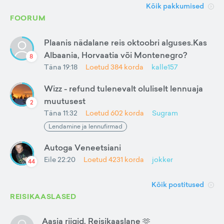
Kõik pakkumised
FOORUM
Plaanis nädalane reis oktoobri alguses.Kas
Albaania, Horvaatia või Montenegro?
8
Täna 19:18
Loetud
384
korda
kalle157
Wizz - refund tulenevalt oluliselt lennuaja
muutusest
2
Täna 11:32
Loetud
602
korda
Sugram
Lendamine ja lennufirmad
Autoga Veneetsiani
Eile 22:20
Loetud
4231
korda
jokker
44
Kõik postitused
REISIKAASLASED
Aasia riigid. Reisikaaslane 🫶