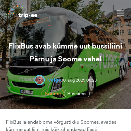
FlixBus avab kümme uut bussiliini
Pärnu ja Soome vahel
veigo
30. aug 2025 08:23
Soome
Bussireis
FlixBus laiendab oma võrgustikku Soomes, avades
kümme uut liini, mis kõik ühendavad Eesti