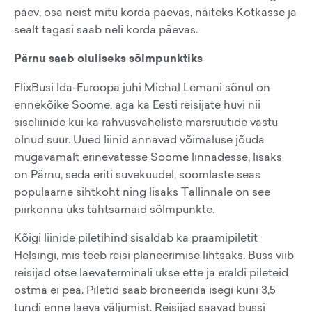
päev, osa neist mitu korda päevas, näiteks Kotkasse ja
sealt tagasi saab neli korda päevas.
Pärnu saab oluliseks sõlmpunktiks
FlixBusi Ida-Euroopa juhi Michal Lemani sõnul on
ennekõike Soome, aga ka Eesti reisijate huvi nii
siseliinide kui ka rahvusvaheliste marsruutide vastu
olnud suur. Uued liinid annavad võimaluse jõuda
mugavamalt erinevatesse Soome linnadesse, lisaks
on Pärnu, seda eriti suvekuudel, soomlaste seas
populaarne sihtkoht ning lisaks Tallinnale on see
piirkonna üks tähtsamaid sõlmpunkte.
Kõigi liinide piletihind sisaldab ka praamipiletit
Helsingi, mis teeb reisi planeerimise lihtsaks. Buss viib
reisijad otse laevaterminali ukse ette ja eraldi pileteid
ostma ei pea. Piletid saab broneerida isegi kuni 3,5
tundi enne laeva väljumist. Reisijad saavad bussi