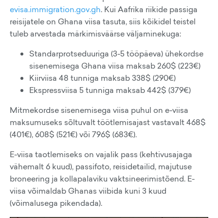
evisa.immigration.gov.gh
. Kui Aafrika riikide passiga
reisijatele on Ghana viisa tasuta, siis kõikidel teistel
tuleb arvestada märkimisväärse väljaminekuga:
Standarprotseduuriga (3-5 tööpäeva) ühekordse
sisenemisega Ghana viisa maksab 260$ (223€)
Kiirviisa 48 tunniga maksab 338$ (290€)
Ekspressviisa 5 tunniga maksab 442$ (379€)
Mitmekordse sisenemisega viisa puhul on e-viisa
maksumuseks sõltuvalt töötlemisajast vastavalt 468$
(401€), 608$ (521€) või 796$ (683€).
E-viisa taotlemiseks on vajalik pass (kehtivusajaga
vähemalt 6 kuud), passifoto, reisidetailid, majutuse
broneering ja kollapalaviku vaktsineerimistõend. E-
viisa võimaldab Ghanas viibida kuni 3 kuud
(võimalusega pikendada).