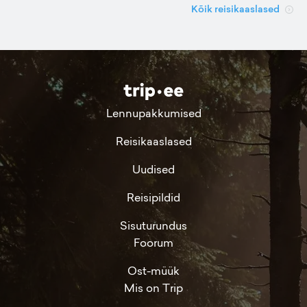
Kõik reisikaaslased
Lennupakkumised
Reisikaaslased
Uudised
Reisipildid
Sisuturundus
Foorum
Ost-müük
Mis on Trip