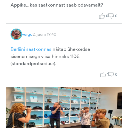
Appike... kas saatkonnast saab odavamalt?
0
0
veigo
2. juuni 19:40
Berliini saatkonnas
näitab ühekordse
sisenemisega viisa hinnaks 110€
(standardprotseduur).
1
0