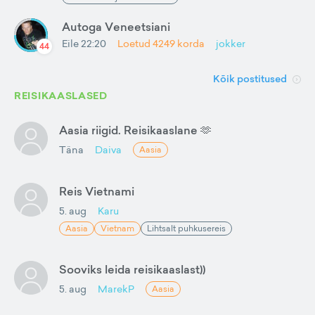
Autoga Veneetsiani
Eile 22:20
Loetud
4249
korda
jokker
44
Kõik postitused
REISIKAASLASED
Aasia riigid. Reisikaaslane 🫶
Täna
Daiva
Aasia
Reis Vietnami
5. aug
Karu
Aasia
Vietnam
Lihtsalt puhkusereis
Sooviks leida reisikaaslast))
5. aug
MarekP
Aasia