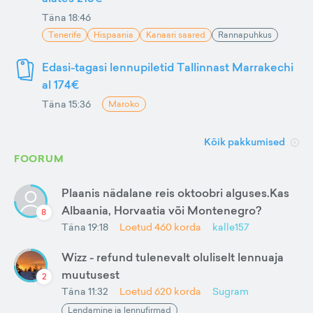
Täna 18:46
Tenerife
Hispaania
Kanaari saared
Rannapuhkus
Edasi-tagasi lennupiletid Tallinnast Marrakechi
al 174€
Täna 15:36
Maroko
Kõik pakkumised
FOORUM
Plaanis nädalane reis oktoobri alguses.Kas
Albaania, Horvaatia või Montenegro?
8
Täna 19:18
Loetud
460
korda
kalle157
Wizz - refund tulenevalt oluliselt lennuaja
muutusest
2
Täna 11:32
Loetud
620
korda
Sugram
Lendamine ja lennufirmad