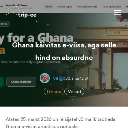
Ghana käivitas e-viisa, aga selle
hind on absurdne
veigo
30. mai 12:51
Ghana
Viisad
Alates 25. maist 2026 on reisijatel võimalik taotleda
Ghana e-viisat ametlikus portaalis