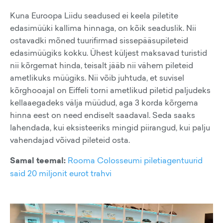
Kuna Euroopa Liidu seadused ei keela piletite
edasimüüki kallima hinnaga, on kõik seaduslik. Nii
ostavadki mõned tuurifirmad sissepääsupileteid
edasimüügiks kokku. Ühest küljest maksavad turistid
nii kõrgemat hinda, teisalt jääb nii vähem pileteid
ametlikuks müügiks. Nii võib juhtuda, et suvisel
kõrghooajal on Eiffeli torni ametlikud piletid paljudeks
kellaaegadeks välja müüdud, aga 3 korda kõrgema
hinna eest on need endiselt saadaval. Seda saaks
lahendada, kui eksisteeriks mingid piirangud, kui palju
vahendajad võivad pileteid osta.
Samal teemal:
Rooma Colosseumi piletiagentuurid
said 20 miljonit eurot trahvi