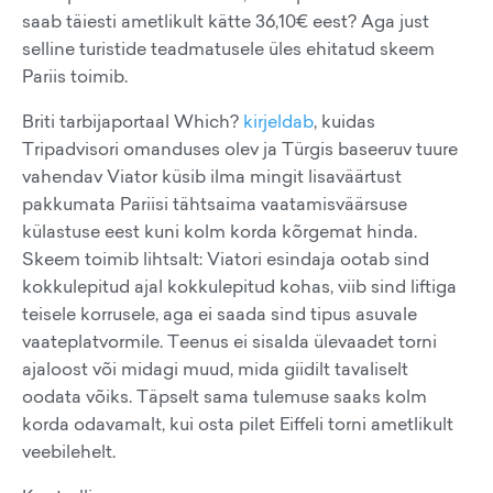
saab täiesti ametlikult kätte 36,10€ eest? Aga just
selline turistide teadmatusele üles ehitatud skeem
Pariis toimib.
Briti tarbijaportaal Which?
kirjeldab
, kuidas
Tripadvisori omanduses olev ja Türgis baseeruv tuure
vahendav Viator küsib ilma mingit lisaväärtust
pakkumata Pariisi tähtsaima vaatamisväärsuse
külastuse eest kuni kolm korda kõrgemat hinda.
Skeem toimib lihtsalt: Viatori esindaja ootab sind
kokkulepitud ajal kokkulepitud kohas, viib sind liftiga
teisele korrusele, aga ei saada sind tipus asuvale
vaateplatvormile. Teenus ei sisalda ülevaadet torni
ajaloost või midagi muud, mida giidilt tavaliselt
oodata võiks. Täpselt sama tulemuse saaks kolm
korda odavamalt, kui osta pilet Eiffeli torni ametlikult
veebilehelt.