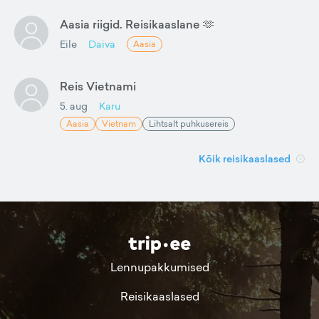
Aasia riigid. Reisikaaslane 🫶
Eile
Daiva
Aasia
Reis Vietnami
5. aug
Karu
Aasia
Vietnam
Lihtsalt puhkusereis
Kõik reisikaaslased
Lennupakkumised
Reisikaaslased