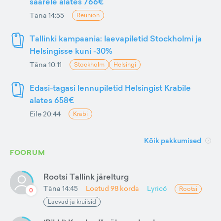
saarele alates 766€
Täna 14:55
Reunion
Tallinki kampaania: laevapiletid Stockholmi ja
Helsingisse kuni -30%
Täna 10:11
Stockholm
Helsingi
Edasi-tagasi lennupiletid Helsingist Krabile
alates 658€
Eile 20:44
Krabi
Kõik pakkumised
FOORUM
Rootsi Tallink järelturg
Täna 14:45
Loetud
98
korda
Lyric6
Rootsi
0
Laevad ja kruiisid