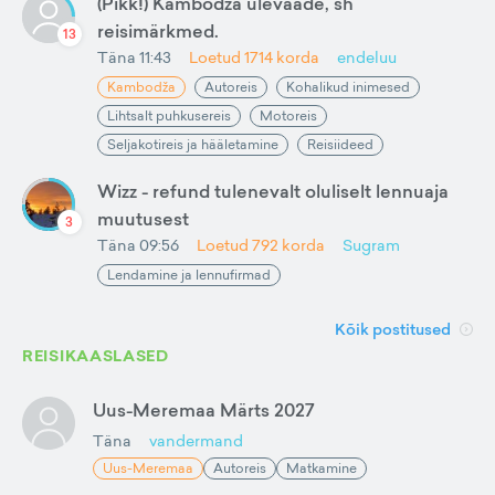
(Pikk!) Kambodža ülevaade, sh
reisimärkmed.
13
Täna 11:43
Loetud
1714
korda
endeluu
Kambodža
Autoreis
Kohalikud inimesed
Lihtsalt puhkusereis
Motoreis
Seljakotireis ja hääletamine
Reisiideed
Wizz - refund tulenevalt oluliselt lennuaja
muutusest
3
Täna 09:56
Loetud
792
korda
Sugram
Lendamine ja lennufirmad
Kõik postitused
REISIKAASLASED
Uus-Meremaa Märts 2027
Täna
vandermand
Uus-Meremaa
Autoreis
Matkamine