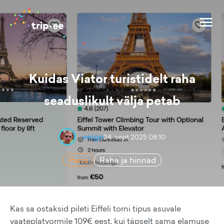
Kuidas Viator turistidelt raha
seaduslikult välja petab
veigo
24. sept 2025 08:10
Pariis
Raha ja hinnad
Kas sa ostaksid pileti Eiffeli torni tipus asuvale
vaateplatvormile 109€ eest, kui täpselt sama elamuse