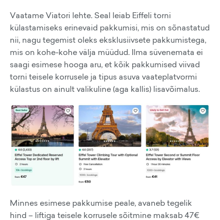
Vaatame Viatori lehte. Seal leiab Eiffeli torni
külastamiseks erinevaid pakkumisi, mis on sõnastatud
nii, nagu tegemist oleks eksklusiivsete pakkumistega,
mis on kohe-kohe välja müüdud. Ilma süvenemata ei
saagi esimese hooga aru, et kõik pakkumised viivad
torni teisele korrusele ja tipus asuva vaateplatvormi
külastus on ainult valikuline (aga kallis) lisavõimalus.
Minnes esimese pakkumise peale, avaneb tegelik
hind – liftiga teisele korrusele sõitmine maksab 47€