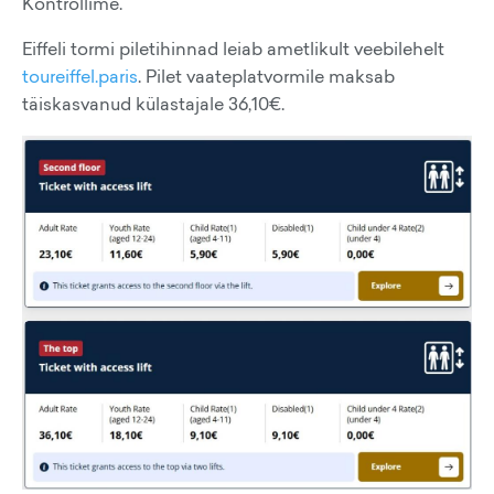
Kontrollime.
Eiffeli tormi piletihinnad leiab ametlikult veebilehelt
toureiffel.paris
. Pilet vaateplatvormile maksab
täiskasvanud külastajale 36,10€.