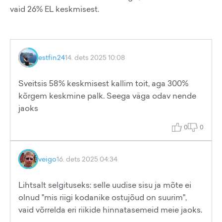
vaid 26% EL keskmisest.
estfin24
14. dets 2025 10:08
Sveitsis 58% keskmisest kallim toit, aga 300%
kõrgem keskmine palk. Seega väga odav nende
jaoks
0
0
veigo
16. dets 2025 04:34
Lihtsalt selgituseks: selle uudise sisu ja mõte ei
olnud "mis riigi kodanike ostujõud on suurim",
vaid võrrelda eri riikide hinnatasemeid meie jaoks.