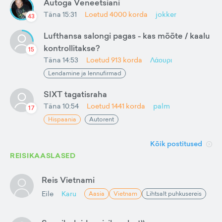
Autoga Veneetsiani
Täna 15:31
Loetud
4000
korda
jokker
43
Lufthansa salongi pagas - kas mõõte / kaalu
kontrollitakse?
15
Täna 14:53
Loetud
913
korda
Λάουρι
Lendamine ja lennufirmad
SIXT tagatisraha
Täna 10:54
Loetud
1441
korda
palm
17
Hispaania
Autorent
Kõik postitused
REISIKAASLASED
Reis Vietnami
Eile
Karu
Aasia
Vietnam
Lihtsalt puhkusereis