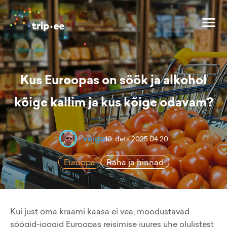
Kus Euroopas on söök ja alkohol
kõige kallim ja kus kõige odavam?
veigo
10. dets 2025 04:20
Euroopa
Raha ja hinnad
Kui just oma kraami kaasa ei vea, moodustavad
söögid-joogid Euroopas reisimise juures ühe olulistest