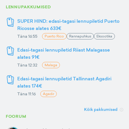
LENNUPAKKUMISED
SUPER HIND: edasi-tagasi lennupiletid Puerto
Ricosse alates 633€
Täna 16:55
Puerto Rico
Rannapuhkus
Eksootika
Edasi-tagasi lennupiletid Riiast Malagasse
alates 91€
Täna 12:32
Malaga
Edasi-tagasi lennupiletid Tallinnast Agadiri
alates 174€
Täna 11:16
Agadir
Kõik pakkumised
FOORUM