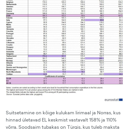
Suitsetamine on kõige kulukam Iirimaal ja Norras, kus
hinnad ületavad EL keskmist vastavalt 158% ja 110%
võrra. Soodsaim tubakas on Türgis, kus tuleb maksta