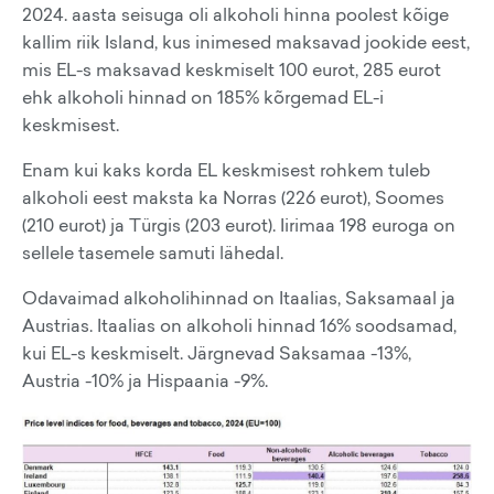
2024. aasta seisuga oli alkoholi hinna poolest kõige
kallim riik Island, kus inimesed maksavad jookide eest,
mis EL-s maksavad keskmiselt 100 eurot, 285 eurot
ehk alkoholi hinnad on 185% kõrgemad EL-i
keskmisest.
Enam kui kaks korda EL keskmisest rohkem tuleb
alkoholi eest maksta ka Norras (226 eurot), Soomes
(210 eurot) ja Türgis (203 eurot). Iirimaa 198 euroga on
sellele tasemele samuti lähedal.
Odavaimad alkoholihinnad on Itaalias, Saksamaal ja
Austrias. Itaalias on alkoholi hinnad 16% soodsamad,
kui EL-s keskmiselt. Järgnevad Saksamaa -13%,
Austria -10% ja Hispaania -9%.