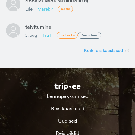
Sooviks leida reisikaaslast))
Eile
MarekP
Aasia
talvitumine
2. aug
TruT
Sri Lanka
Reisiideed
Kõik reisikaaslased
Lennupakkumised
Reisikaaslased
Uudised
Reisipildid