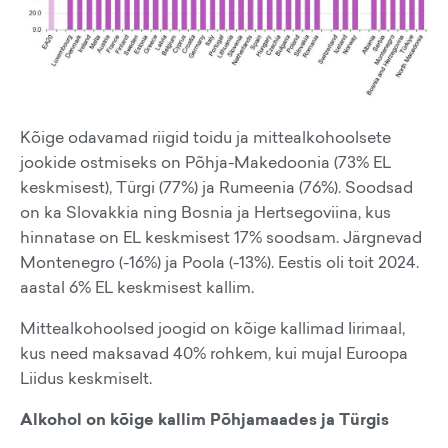
Kõige odavamad riigid toidu ja mittealkohoolsete
jookide ostmiseks on Põhja-Makedoonia (73% EL
keskmisest), Türgi (77%) ja Rumeenia (76%). Soodsad
on ka Slovakkia ning Bosnia ja Hertsegoviina, kus
hinnatase on EL keskmisest 17% soodsam. Järgnevad
Montenegro (-16%) ja Poola (-13%). Eestis oli toit 2024.
aastal 6% EL keskmisest kallim.
Mittealkohoolsed joogid on kõige kallimad Iirimaal,
kus need maksavad 40% rohkem, kui mujal Euroopa
Liidus keskmiselt.
Alkohol on kõige kallim Põhjamaades ja Türgis