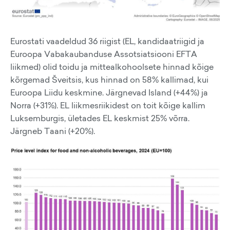
Eurostati vaadeldud 36 riigist (EL, kandidaatriigid ja
Euroopa Vabakaubanduse Assotsiatsiooni EFTA
liikmed) olid toidu ja mittealkohoolsete hinnad kõige
kõrgemad Šveitsis, kus hinnad on 58% kallimad, kui
Euroopa Liidu keskmine. Järgnevad Island (+44%) ja
Norra (+31%). EL liikmesriikidest on toit kõige kallim
Luksemburgis, ületades EL keskmist 25% võrra.
Järgneb Taani (+20%).