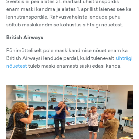
Šveitsis ei pea alates 31. märtsist ühistranspordis
enam maski kandma ja alates 1. aprillist laienes see ka
lennutranspordile. Rahvusvaheliste lendude puhul
sõltub maskikandmise kohustus sihtriigi nõuetest.
British Airways
Põhimõtteliselt pole maskikandmise nõuet enam ka
British Airwaysi lendude pardal, kuid tulenevalt
sihtriigi
nõuetest
tuleb maski enamasti siiski edasi kanda.