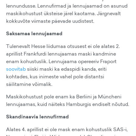
lennundusse. Lennufirmad ja lennujaamad on asunud
maskikohustust üksteise järel kaotama. Järgnevalt
kokkuvõte viimaste päevade uudistest.
Saksamaa lennujaamad
Tulenevalt Hesse liidumaa otsusest ei ole alates 2.
aprillist Frankfurdi lennujaamas maski kandmine
enam kohustuslik. Lennujaama opereeriv Fraport
soovitab
siiski maski ka edaspidi kanda, eriti
kohtades, kus inimeste vahel pole distantsi
säilitamine võimalik.
Maskikohustust pole enam ka Berliini ja Müncheni
lennujaamas, kuid näiteks Hamburgis endiselt nõutud.
Skandinaavia lennufirmad
Alates 4. aprillist ei ole mask enam kohustuslik SAS-i,