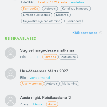
Eile 11:43
Loetud
1772
korda
endeluu
Kambodža
Autoreis
Kohalikud inimesed
Lihtsalt puhkusereis
Motoreis
Seljakotireis ja hääletamine
Reisiideed
Kõik postitused
REISIKAASLASED
Sügisel mägedesse matkama
Eile
Lilli T
Euroopa
Matkamine
Uus-Meremaa Märts 2027
Eile
vandermand
Uus-Meremaa
Autoreis
Matkamine
Aasia riigid. Reisikaaslane 🫶
7. aug
Daiva
Aasia