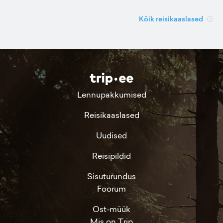
Kõik reisikaaslased
Lennupakkumised
Reisikaaslased
Uudised
Reisipildid
Sisuturundus
Foorum
Ost-müük
Mis on Trip