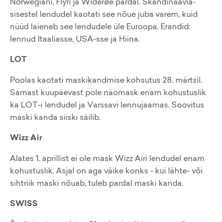
Norwegiani, Flyri ja Widerøe pardal. Skandinaavia-
sisestel lendudel kaotati see nõue juba varem, kuid
nüüd laieneb see lendudele üle Euroopa. Erandid:
lennud Itaaliasse, USA-sse ja Hiina.
LOT
Poolas kaotati maskikandmise kohsutus 28. märtsil.
Samast kuupäevast pole näomask enam kohustuslik
ka LOT-i lendudel ja Varssavi lennujaamas. Soovitus
maski kanda siiski säilib.
Wizz Air
Alates 1. aprillist ei ole mask Wizz Airi lendudel enam
kohustuslik. Asjal on aga väike konks - kui lähte- või
sihtriik maski nõuab, tuleb pardal maski kanda.
SWISS