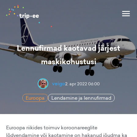
Lennufirmad kaotavad järjest
maskikohustusi
veigo
2. apr 2022 06:00
Euroopa
Lendamine ja lennufirmad
Euroopa riikides toimuv koroonareeglite
lõdvendamine või kaotamine on hakanud jõudma ka