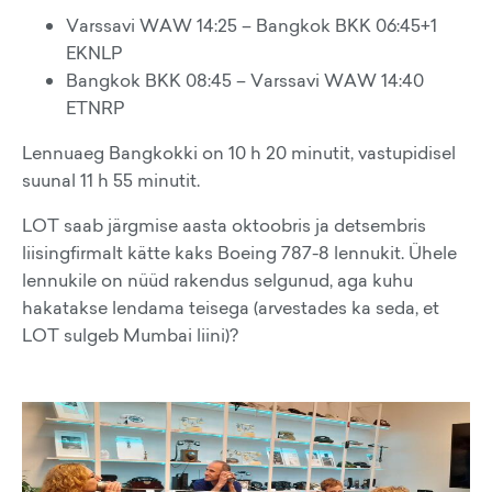
Varssavi WAW 14:25 – Bangkok BKK 06:45+1
EKNLP
Bangkok BKK 08:45 – Varssavi WAW 14:40
ETNRP
Lennuaeg Bangkokki on 10 h 20 minutit, vastupidisel
suunal 11 h 55 minutit.
LOT saab järgmise aasta oktoobris ja detsembris
liisingfirmalt kätte kaks Boeing 787-8 lennukit. Ühele
lennukile on nüüd rakendus selgunud, aga kuhu
hakatakse lendama teisega (arvestades ka seda, et
LOT sulgeb Mumbai liini)?