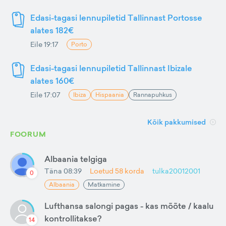
Edasi-tagasi lennupiletid Tallinnast Portosse
alates 182€
Eile 19:17
Porto
Edasi-tagasi lennupiletid Tallinnast Ibizale
alates 160€
Eile 17:07
Ibiza
Hispaania
Rannapuhkus
Kõik pakkumised
FOORUM
Albaania telgiga
Täna 08:39
Loetud
58
korda
tulka20012001
0
Albaania
Matkamine
Lufthansa salongi pagas - kas mõõte / kaalu
kontrollitakse?
14