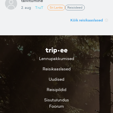
talvitumine
2. aug
TruT
Sri Lanka
Reisiideed
Kõik reisikaaslased
Lennupakkumised
Reisikaaslased
Uudised
Reisipildid
Sisuturundus
Foorum