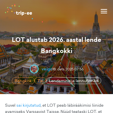
LOT alustab 2026. aastal lende
Bangkokki
veigo
18. dets 2025 07:56
Bangkok
Tai
Lendamine ja lennufirmad
Suvel
sai kirjutatud
, et LOT peab läbirääkimisi liinide
avamiseks Varssavist Taisse. Nüüd teataski LOT, et