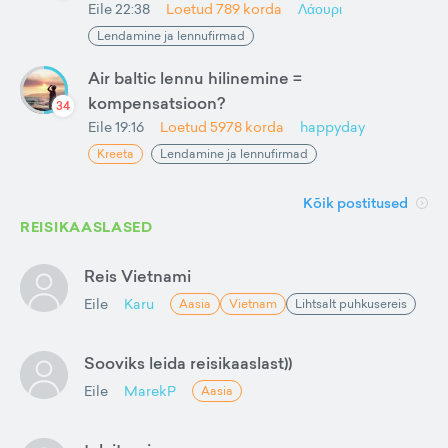
Eile 22:38
Loetud
789
korda
Λάουρι
Lendamine ja lennufirmad
Air baltic lennu hilinemine =
kompensatsioon?
34
Eile 19:16
Loetud
5978
korda
happyday
Kreeta
Lendamine ja lennufirmad
Kõik postitused
REISIKAASLASED
Reis Vietnami
Eile
Karu
Aasia
Vietnam
Lihtsalt puhkusereis
Sooviks leida reisikaaslast))
Eile
MarekP
Aasia