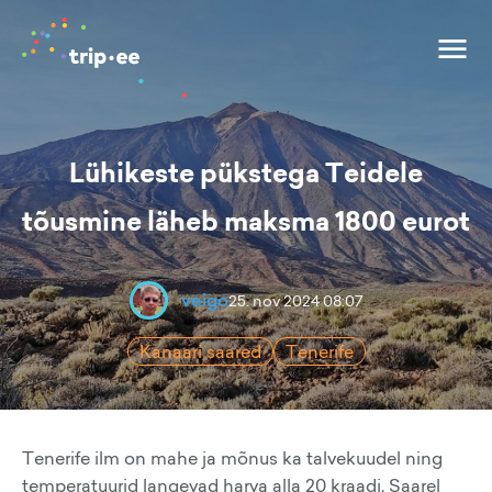
Lühikeste pükstega Teidele
tõusmine läheb maksma 1800 eurot
veigo
25. nov 2024 08:07
Kanaari saared
Tenerife
Tenerife ilm on mahe ja mõnus ka talvekuudel ning
temperatuurid langevad harva alla 20 kraadi. Saarel