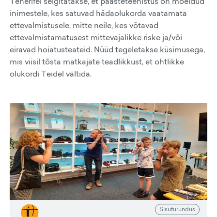
Tenerifel selgitatakse, et päästeteenistus on mõeldud
inimestele, kes satuvad hädaolukorda vaatamata
ettevalmistusele, mitte neile, kes võtavad
ettevalmistamatusest mittevajalikke riske ja/või
eiravad hoiatusteateid. Nüüd tegeletakse küsimusega,
mis viisil tõsta matkajate teadlikkust, et ohtlikke
olukordi Teidel vältida.
Sisuturundus