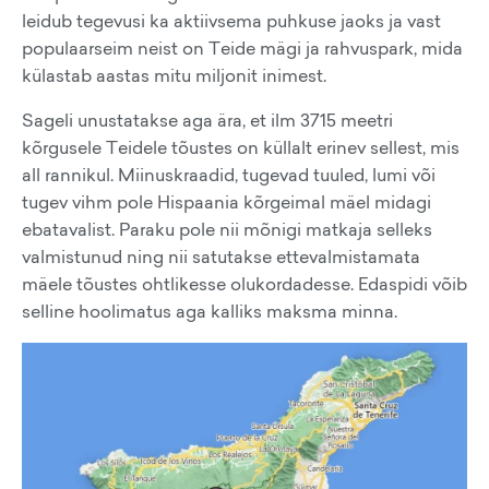
leidub tegevusi ka aktiivsema puhkuse jaoks ja vast
populaarseim neist on Teide mägi ja rahvuspark, mida
külastab aastas mitu miljonit inimest.
Sageli unustatakse aga ära, et ilm 3715 meetri
kõrgusele Teidele tõustes on küllalt erinev sellest, mis
all rannikul. Miinuskraadid, tugevad tuuled, lumi või
tugev vihm pole Hispaania kõrgeimal mäel midagi
ebatavalist. Paraku pole nii mõnigi matkaja selleks
valmistunud ning nii satutakse ettevalmistamata
mäele tõustes ohtlikesse olukordadesse. Edaspidi võib
selline hoolimatus aga kalliks maksma minna.