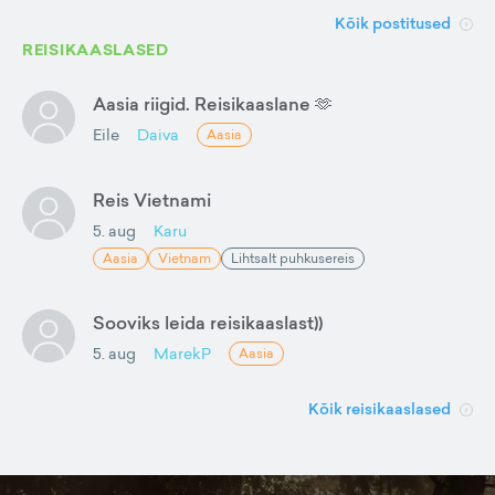
Kõik postitused
REISIKAASLASED
Aasia riigid. Reisikaaslane 🫶
Eile
Daiva
Aasia
Reis Vietnami
5. aug
Karu
Aasia
Vietnam
Lihtsalt puhkusereis
Sooviks leida reisikaaslast))
5. aug
MarekP
Aasia
Kõik reisikaaslased