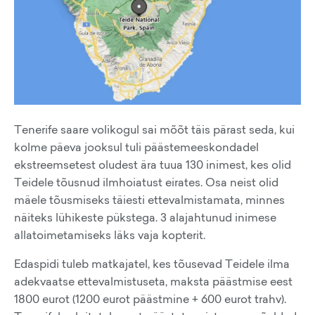
Tenerife saare volikogul sai mõõt täis pärast seda, kui
kolme päeva jooksul tuli päästemeeskondadel
ekstreemsetest oludest ära tuua 130 inimest, kes olid
Teidele tõusnud ilmhoiatust eirates. Osa neist olid
mäele tõusmiseks täiesti ettevalmistamata, minnes
näiteks lühikeste pükstega. 3 alajahtunud inimese
allatoimetamiseks läks vaja kopterit.
Edaspidi tuleb matkajatel, kes tõusevad Teidele ilma
adekvaatse ettevalmistuseta, maksta päästmise eest
1800 eurot (1200 eurot päästmine + 600 eurot trahv).