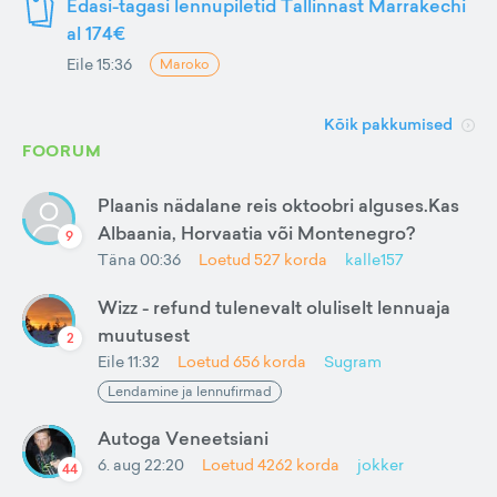
Edasi-tagasi lennupiletid Tallinnast Marrakechi
al 174€
Eile 15:36
Maroko
Kõik pakkumised
FOORUM
Plaanis nädalane reis oktoobri alguses.Kas
Albaania, Horvaatia või Montenegro?
9
Täna 00:36
Loetud
527
korda
kalle157
Wizz - refund tulenevalt oluliselt lennuaja
muutusest
2
Eile 11:32
Loetud
656
korda
Sugram
Lendamine ja lennufirmad
Autoga Veneetsiani
6. aug 22:20
Loetud
4262
korda
jokker
44