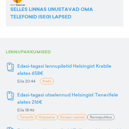
SELLES LINNAS UNUSTAVAD OMA
TELEFONID ISEGI LAPSED
LENNUPAKKUMISED
Edasi-tagasi lennupiletid Helsingist Krabile
alates 658€
Eile 20:44
Krabi
Edasi-tagasi otselennud Helsingist Tenerifele
alates 216€
Eile 18:46
Tenerife
Hispaania
Kanaari saared
Rannapuhkus