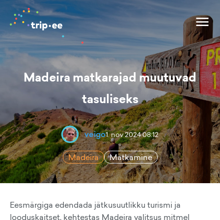
Madeira matkarajad muutuvad
tasuliseks
veigo
1. nov 2024 08:12
Madeira
Matkamine
Eesmärgiga edendada jätkusuutlikku turismi ja
looduskaitset, kehtestas Madeira valitsus mitmel