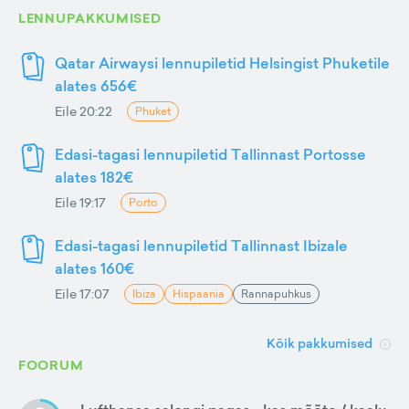
LENNUPAKKUMISED
Qatar Airwaysi lennupiletid Helsingist Phuketile
alates 656€
Eile 20:22
Phuket
Edasi-tagasi lennupiletid Tallinnast Portosse
alates 182€
Eile 19:17
Porto
Edasi-tagasi lennupiletid Tallinnast Ibizale
alates 160€
Eile 17:07
Ibiza
Hispaania
Rannapuhkus
Kõik pakkumised
FOORUM