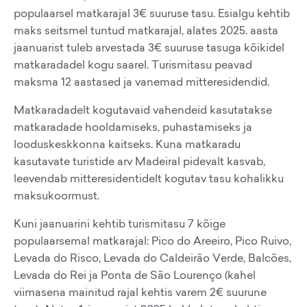
populaarsel matkarajal 3€ suuruse tasu. Esialgu kehtib
maks seitsmel tuntud matkarajal, alates 2025. aasta
jaanuarist tuleb arvestada 3€ suuruse tasuga kõikidel
matkaradadel kogu saarel. Turismitasu peavad
maksma 12 aastased ja vanemad mitteresidendid.
Matkaradadelt kogutavaid vahendeid kasutatakse
matkaradade hooldamiseks, puhastamiseks ja
looduskeskkonna kaitseks. Kuna matkaradu
kasutavate turistide arv Madeiral pidevalt kasvab,
leevendab mitteresidentidelt kogutav tasu kohalikku
maksukoormust.
Kuni jaanuarini kehtib turismitasu 7 kõige
populaarsemal matkarajal: Pico do Areeiro, Pico Ruivo,
Levada do Risco, Levada do Caldeirão Verde, Balcões,
Levada do Rei ja Ponta de São Lourenço (kahel
viimasena mainitud rajal kehtis varem 2€ suurune