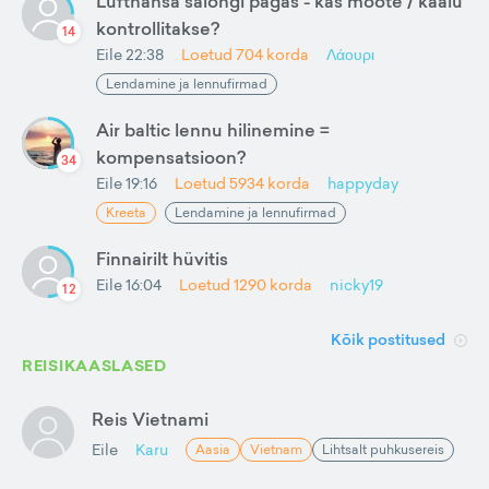
Lufthansa salongi pagas - kas mõõte / kaalu
kontrollitakse?
14
Eile 22:38
Loetud
704
korda
Λάουρι
Lendamine ja lennufirmad
Air baltic lennu hilinemine =
kompensatsioon?
34
Eile 19:16
Loetud
5934
korda
happyday
Kreeta
Lendamine ja lennufirmad
Finnairilt hüvitis
Eile 16:04
Loetud
1290
korda
nicky19
12
Kõik postitused
REISIKAASLASED
Reis Vietnami
Eile
Karu
Aasia
Vietnam
Lihtsalt puhkusereis