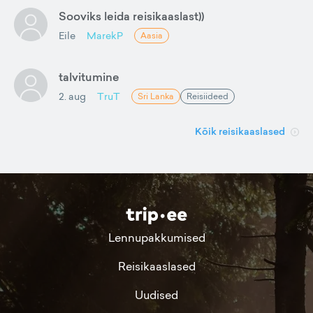
Sooviks leida reisikaaslast))
Eile
MarekP
Aasia
talvitumine
2. aug
TruT
Sri Lanka
Reisiideed
Kõik reisikaaslased
Lennupakkumised
Reisikaaslased
Uudised