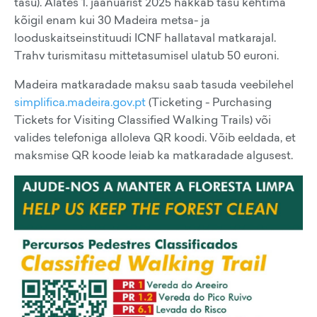
tasu). Alates 1. jaanuarist 2025 hakkab tasu kehtima
kõigil enam kui 30 Madeira metsa- ja
looduskaitseinstituudi ICNF hallataval matkarajal.
Trahv turismitasu mittetasumisel ulatub 50 euroni.
Madeira matkaradade maksu saab tasuda veebilehel
simplifica.madeira.gov.pt
(Ticketing - Purchasing
Tickets for Visiting Classified Walking Trails) või
valides telefoniga alloleva QR koodi. Võib eeldada, et
maksmise QR koode leiab ka matkaradade algusest.