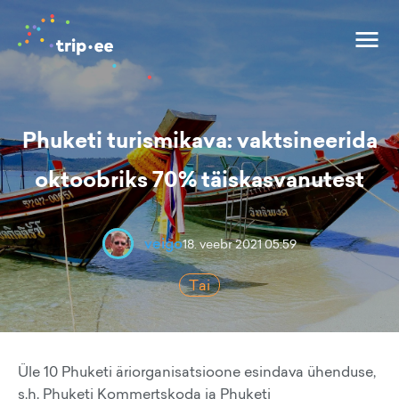
Phuketi turismikava: vaktsineerida
oktoobriks 70% täiskasvanutest
veigo
18. veebr 2021 05:59
Tai
Üle 10 Phuketi äriorganisatsioone esindava ühenduse,
s.h. Phuketi Kommertskoda ja Phuketi