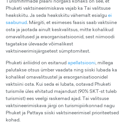
Turismifirmade plaani nõrgaks kohaks on see, et
Phuketi vaktsineerimiskava vajab ka Tai valitsuse
heakskiitu. Ja seda heakskiitu vähemalt esialgu
ei
saabunud
. Märgiti, et esimeses faasis saab vaktsiine
osta ja jaotada ainult keskvalitsus, mitte kohalikud
omavalitused ja eraorganisatsioonid, sest niimoodi
tagatakse ülevaade võimalikest
vaktsineerimisjärgsetest sümptomitest.
Phuketi äriliidrid on esitanud
apellatsiooni
, millega
palutakse otsus ümber vaadata ning siiski lubada ka
kohalikel omavalitsustel ja eraorganisatioonidel
vaktsiini osta. Kui seda ei lubata, ootavad Phuketi
turismile üles ehitatud majandust (90% SKT-st tuleb
turismist) ees veelgi raskemad ajad. Tai valitsuse
vaktsineerimiskava järgi on turismipiirkonnad nagu
Phuket ja Pattaya siiski vaktsineerimisel prioriteetsed
kohad.