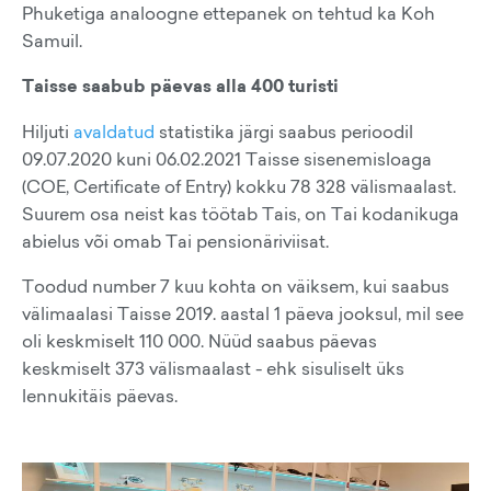
Phuketiga analoogne ettepanek on tehtud ka Koh
Samuil.
Taisse saabub päevas alla 400 turisti
Hiljuti
avaldatud
statistika järgi saabus perioodil
09.07.2020 kuni 06.02.2021 Taisse sisenemisloaga
(COE, Certificate of Entry) kokku 78 328 välismaalast.
Suurem osa neist kas töötab Tais, on Tai kodanikuga
abielus või omab Tai pensionäriviisat.
Toodud number 7 kuu kohta on väiksem, kui saabus
välimaalasi Taisse 2019. aastal 1 päeva jooksul, mil see
oli keskmiselt 110 000. Nüüd saabus päevas
keskmiselt 373 välismaalast - ehk sisuliselt üks
lennukitäis päevas.