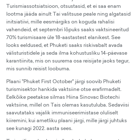
Turismiassotsiatsioon, otsustasid, et ei saa enam
lootma jääda ainult Tai valitsuse peale ning algatasid
initsiatiivi, mille eesmärgiks on koguda rahalisi
vahendeid, et septembri lõpuks saaks vaktsineeritud
70% turismisaare üle 18-aastastest elanikest. See
looks eeldused, et Phuketi saaks riskivabalt avada
välisturistidele ja seda ilma kohustusliku 14-päevase
karantiinita, mis on suurema osa reisijate jaoks tegur,
mis sunnib reisist loobuma.
Plaani "Phuket First October" järgi soovib Phuketi
turismisektor hankida vaktsiine otse erafirmadelt.
Eelkõike peetakse silmas Hiina Sinovac Biotechi
vaktsiine, millel on Tais olemas kasutuluba. Sedaviisi
saavutataks vajalik immuniseerimistase oluliselt
kiiremini, kui ametliku plaani järgi, mille järgi juhtuks
see kunagi 2022. aasta sees.