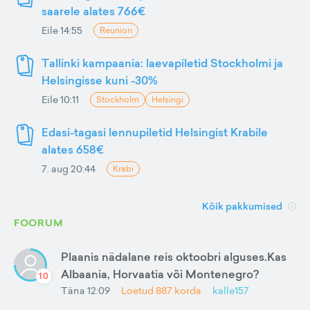
saarele alates 766€
Eile 14:55
Reunion
Tallinki kampaania: laevapiletid Stockholmi ja
Helsingisse kuni -30%
Eile 10:11
Stockholm
Helsingi
Edasi-tagasi lennupiletid Helsingist Krabile
alates 658€
7. aug 20:44
Krabi
Kõik pakkumised
FOORUM
Plaanis nädalane reis oktoobri alguses.Kas
Albaania, Horvaatia või Montenegro?
10
Täna 12:09
Loetud
887
korda
kalle157