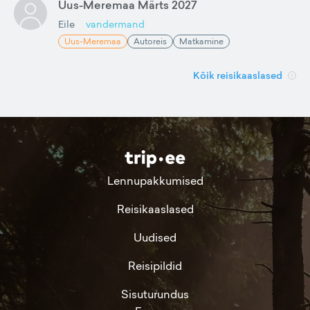
Uus-Meremaa Märts 2027
Eile
vandermand
Uus-Meremaa
Autoreis
Matkamine
Kõik reisikaaslased
Lennupakkumised
Reisikaaslased
Uudised
Reisipildid
Sisuturundus