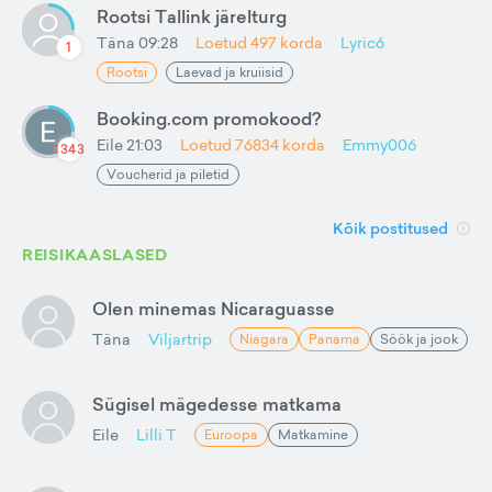
Rootsi Tallink järelturg
Täna 09:28
Loetud
497
korda
Lyric6
1
Rootsi
Laevad ja kruiisid
Booking.com promokood?
Eile 21:03
Loetud
76834
korda
Emmy006
1343
Voucherid ja piletid
Kõik postitused
REISIKAASLASED
Olen minemas Nicaraguasse
Täna
Viljartrip
Niagara
Panama
Söök ja jook
Sügisel mägedesse matkama
Eile
Lilli T
Euroopa
Matkamine