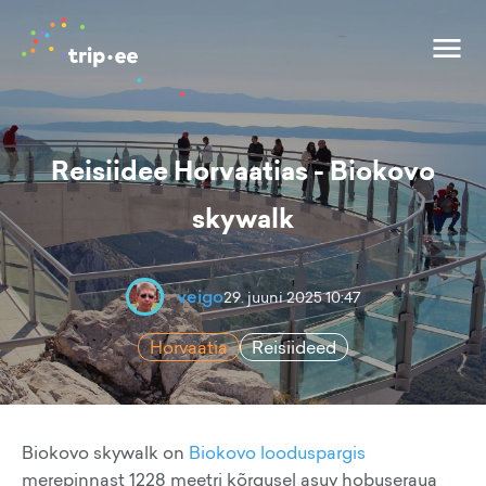
Reisiidee Horvaatias - Biokovo
skywalk
veigo
29. juuni 2025 10:47
Horvaatia
Reisiideed
Biokovo skywalk on
Biokovo looduspargis
merepinnast 1228 meetri kõrgusel asuv hobuseraua