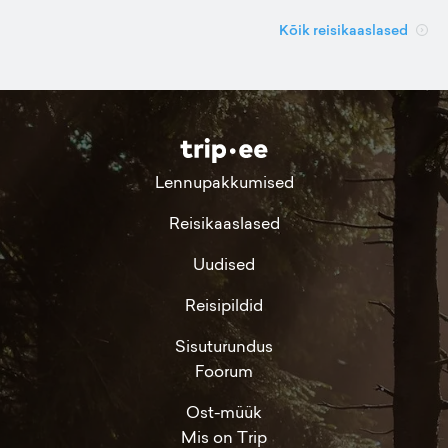
Kõik reisikaaslased
Lennupakkumised
Reisikaaslased
Uudised
Reisipildid
Sisuturundus
Foorum
Ost-müük
Mis on Trip