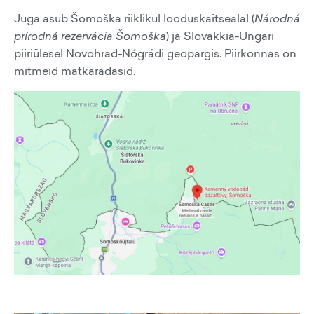
Juga asub Šomoška riiklikul looduskaitsealal (
Národná
prírodná rezervácia Šomoška
) ja Slovakkia-Ungari
piiriülesel Novohrad-Nógrádi geopargis. Piirkonnas on
mitmeid matkaradasid.