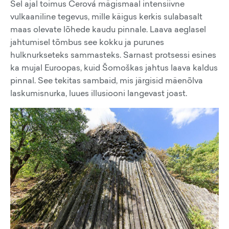
Sel ajal toimus Cerová mägismaal intensiivne
vulkaaniline tegevus, mille käigus kerkis sulabasalt
maas olevate lõhede kaudu pinnale. Laava aeglasel
jahtumisel tõmbus see kokku ja purunes
hulknurkseteks sammasteks. Sarnast protsessi esines
ka mujal Euroopas, kuid Šomoškas jahtus laava kaldus
pinnal. See tekitas sambaid, mis järgisid mäenõlva
laskumisnurka, luues illusiooni langevast joast.