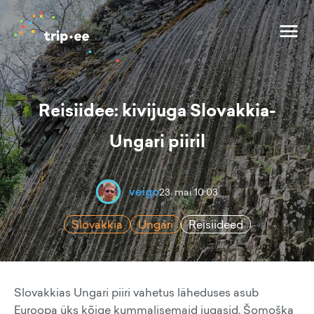
Reisiidee: kivijuga Slovakkia-
Ungari piiril
veigo
23. mai 10:03
Slovakkia
Ungari
Reisiideed
Slovakkias Ungari piiri vahetus läheduses asub
Euroopa üks kõige kummalisemaid jugasid. Šomoška