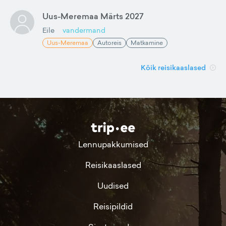
Uus-Meremaa Märts 2027
Eile
vandermand
Uus-Meremaa
Autoreis
Matkamine
Kõik reisikaaslased
Lennupakkumised
Reisikaaslased
Uudised
Reisipildid