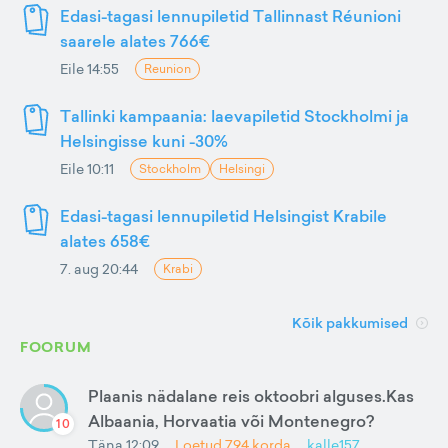
Edasi-tagasi lennupiletid Tallinnast Réunioni
saarele alates 766€
Eile 14:55
Reunion
Tallinki kampaania: laevapiletid Stockholmi ja
Helsingisse kuni -30%
Eile 10:11
Stockholm
Helsingi
Edasi-tagasi lennupiletid Helsingist Krabile
alates 658€
7. aug 20:44
Krabi
Kõik pakkumised
FOORUM
Plaanis nädalane reis oktoobri alguses.Kas
Albaania, Horvaatia või Montenegro?
10
Täna 12:09
Loetud
794
korda
kalle157