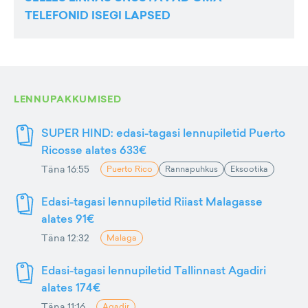
TELEFONID ISEGI LAPSED
LENNUPAKKUMISED
SUPER HIND: edasi-tagasi lennupiletid Puerto
Ricosse alates 633€
Täna 16:55
Puerto Rico
Rannapuhkus
Eksootika
Edasi-tagasi lennupiletid Riiast Malagasse
alates 91€
Täna 12:32
Malaga
Edasi-tagasi lennupiletid Tallinnast Agadiri
alates 174€
Täna 11:16
Agadir