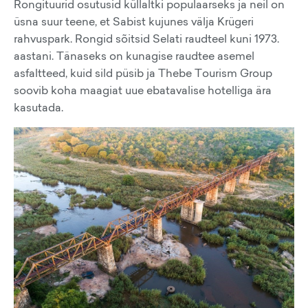
Rongituurid osutusid küllaltki populaarseks ja neil on
üsna suur teene, et Sabist kujunes välja Krügeri
rahvuspark. Rongid sõitsid Selati raudteel kuni 1973.
aastani. Tänaseks on kunagise raudtee asemel
asfaltteed, kuid sild püsib ja Thebe Tourism Group
soovib koha maagiat uue ebatavalise hotelliga ära
kasutada.