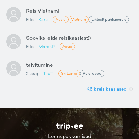
Reis Vietnami
Eile
Karu
Aasia
Vietnam
Lihtsalt puhkusereis
Sooviks leida reisikaaslast))
Eile
MarekP
Aasia
talvitumine
2. aug
TruT
Sri Lanka
Reisiideed
Kõik reisikaaslased
Lennupakkumised