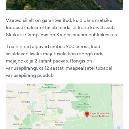
Vaated sillalt on garanteeritud, kuid päris metsiku
looduse ihalejatel tasub teada, et kohe kõrval asub
Skukuza Camp, mis on Krügeri suurim puhkekeskus.
Toa hinnad algavad umbes 900 eurost, kuid
sisaldavad lisaks majutusele kõiki söögikordi,
majajooke ja 2 safarit päevas. Rongis on
vanusepiiranguks 12 aastat, maapealsetel tubadel
vanusepiirang puudub.