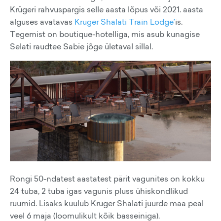
Krügeri rahvuspargis selle aasta lõpus või 2021. aasta
alguses avatavas
Kruger Shalati Train Lodge’
is.
Tegemist on boutique-hotelliga, mis asub kunagise
Selati raudtee Sabie jõge ületaval sillal.
Rongi 50-ndatest aastatest pärit vagunites on kokku
24 tuba, 2 tuba igas vagunis pluss ühiskondlikud
ruumid. Lisaks kuulub Kruger Shalati juurde maa peal
veel 6 maja (loomulikult kõik basseiniga).