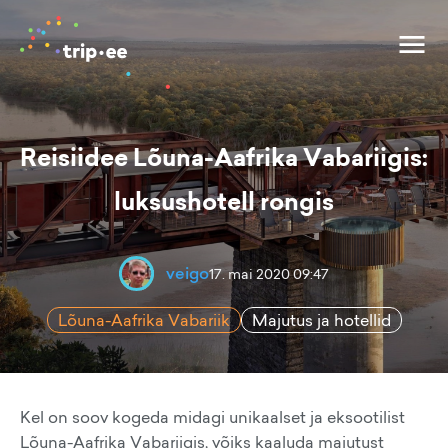
Reisiidee Lõuna-Aafrika Vabariigis:
luksushotell rongis
veigo
17. mai 2020 09:47
Lõuna-Aafrika Vabariik
Majutus ja hotellid
Kel on soov kogeda midagi unikaalset ja eksootilist
Lõuna-Aafrika Vabariigis, võiks kaaluda majutust