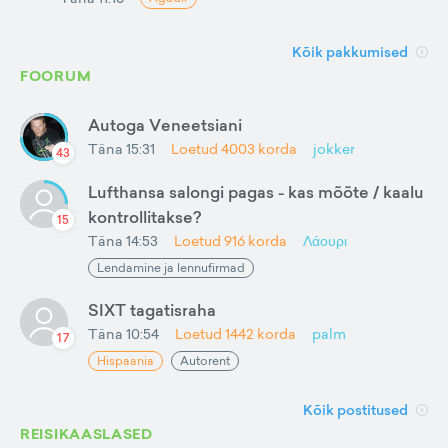
Kõik pakkumised
FOORUM
Autoga Veneetsiani
Täna 15:31
Loetud
4003
korda
jokker
43
Lufthansa salongi pagas - kas mõõte / kaalu
kontrollitakse?
15
Täna 14:53
Loetud
916
korda
Λάουρι
Lendamine ja lennufirmad
SIXT tagatisraha
Täna 10:54
Loetud
1442
korda
palm
17
Hispaania
Autorent
Kõik postitused
REISIKAASLASED