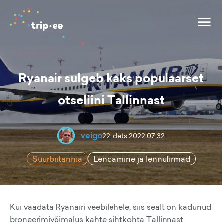
Ryanair sulgeb kaks populaarset
otseliini Tallinnast
veigo
22. dets 2022 07:32
Suurbritannia
Lendamine ja lennufirmad
Kui vaadata Ryanairi veebilehele, siis sealt on kadunud
broneerimivõimalus kahte sihtkohta Tallinnast