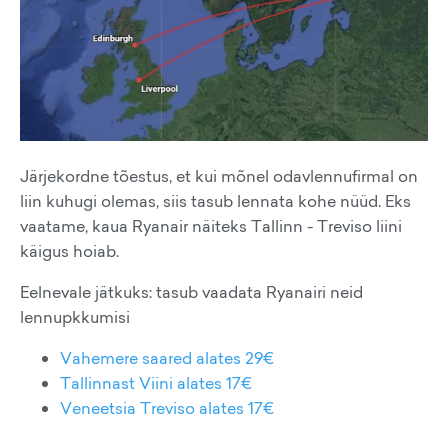
Järjekordne tõestus, et kui mõnel odavlennufirmal on
liin kuhugi olemas, siis tasub lennata kohe nüüd. Eks
vaatame, kaua Ryanair näiteks Tallinn - Treviso liini
käigus hoiab.
Eelnevale jätkuks: tasub vaadata Ryanairi neid
lennupkkumisi
Vahemere saared alates 29€
Tallinnast Viini alates 17€
Veneetsia Treviso alates 17€