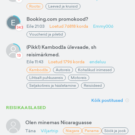
Rootsi
Laevad ja kruiisid
Booking.com promokood?
Eile 21:03
Loetud
76818
korda
Emmy006
1343
Voucherid ja piletid
(Pikk!) Kambodža ülevaade, sh
reisimärkmed.
13
Eile 11:43
Loetud
1796
korda
endeluu
Kambodža
Autoreis
Kohalikud inimesed
Lihtsalt puhkusereis
Motoreis
Seljakotireis ja hääletamine
Reisiideed
Kõik postitused
REISIKAASLASED
Olen minemas Nicaraguasse
Täna
Viljartrip
Niagara
Panama
Söök ja jook