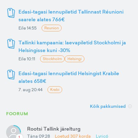
Edasi-tagasi lennupiletid Tallinnast Réunioni
saarele alates 766€
Eile 14:55
Reunion
Tallinki kampaania: laevapiletid Stockholmi ja
Helsingisse kuni -30%
Eile 10:11
Stockholm
Helsingi
Edasi-tagasi lennupiletid Helsingist Krabile
alates 658€
7. aug 20:44
Krabi
Kõik pakkumised
FOORUM
Rootsi Tallink järelturg
Täna 09:28
Loetud
307
korda
Lyric6
1