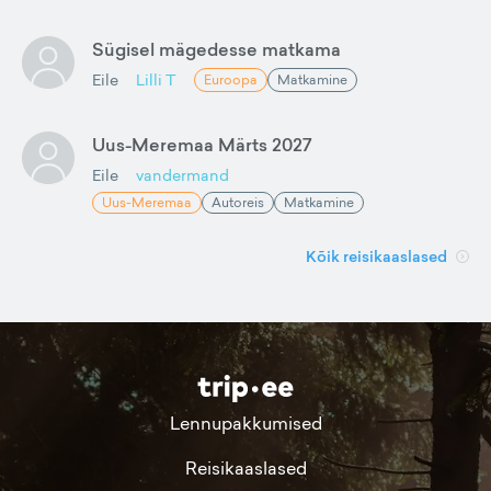
Sügisel mägedesse matkama
Eile
Lilli T
Euroopa
Matkamine
Uus-Meremaa Märts 2027
Eile
vandermand
Uus-Meremaa
Autoreis
Matkamine
Kõik reisikaaslased
Lennupakkumised
Reisikaaslased