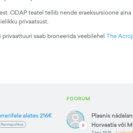
mest. ODAP teatel tellib nende eraeksursioone ain
ielikku privaatsust.
i privaattuuri saab broneerida veebilehel
The Acrop
FOORUM
nerifele alates 216€
Plaanis nädalan
Horvaatia või 
Rannapuhkus
8
Täna 19:18
Loetud