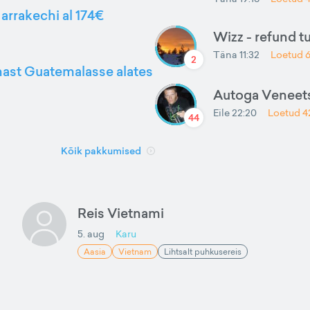
arrakechi al 174€
Wizz - refund t
Täna 11:32
Loetud
2
nnast Guatemalasse alates
Autoga Veneets
Eile 22:20
Loetud
4
44
Kõik pakkumised
Reis Vietnami
5. aug
Karu
Aasia
Vietnam
Lihtsalt puhkusereis