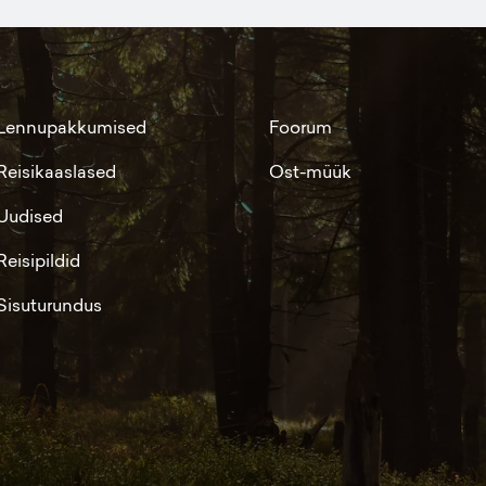
Lennupakkumised
Foorum
Reisikaaslased
Ost-müük
Uudised
Reisipildid
Sisuturundus