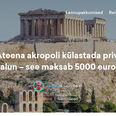
Lennupakkumised
Rei
teena akropoli külastada pri
alun – see maksab 5000 euro
veigo
29. juuni 06:45
Ateena
Reisiideed