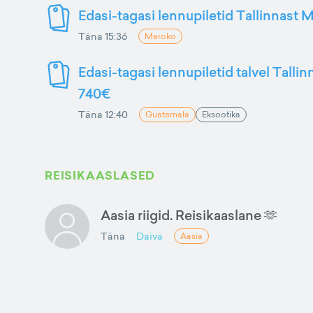
Edasi-tagasi lennupiletid Tallinnast M
Täna 15:36
Maroko
Edasi-tagasi lennupiletid talvel Talli
740€
Täna 12:40
Guatemala
Eksootika
REISIKAASLASED
Aasia riigid. Reisikaaslane 🫶
Täna
Daiva
Aasia