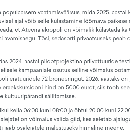
 populaarsem vaatamisväärsus, mida 2025. aastal k
uvisel ajal võib selle külastamine lõõmava päikese a
da, et Ateena akropoli on võimalik külastada ka t
lisi avamisaegu. Tõsi, sedasorti privaatsuseks peab
s 2024. aastal pilootprojektina priivattuuride test
ahelisele kampaaniale osutus selline võimalus oota
oli eratuuridele 72 broneeringut. 2026. aastaks on
 eraekskursiooni hind on 5000 eurot, siis toob see
 kultuuripärandi säilitamisse.
l kella 06:00 kuni 08:00 ja õhtul 20:00 kuni 22:00
alejatel on võimalus valida giid, kes seletab ajalu
 jääb osalejatele mälestuseks hinnaline meene.