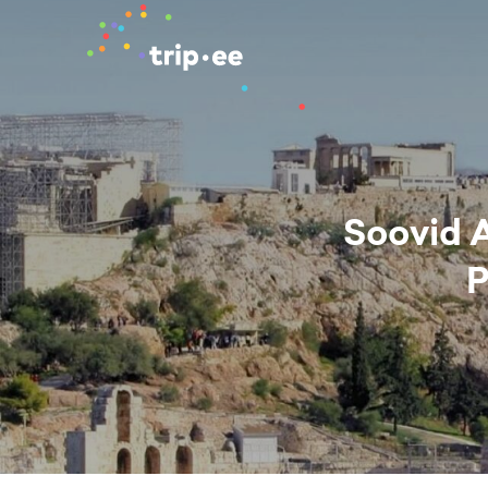
Soovid A
P