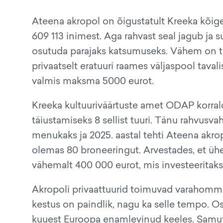
Ateena akropol on õigustatult Kreeka kõige
609 113 inimest. Aga rahvast seal jagub ja s
osutuda parajaks katsumuseks. Vähem on tea
privaatselt eratuuri raames väljaspool tava
valmis maksma 5000 eurot.
Kreeka kultuuriväärtuste amet ODAP korralda
täiustamiseks 8 sellist tuuri. Tänu rahvusv
menukaks ja 2025. aastal tehti Ateena akrop
olemas 80 broneeringut. Arvestades, et ühe
vähemalt 400 000 eurot, mis investeeritakse
Akropoli privaattuurid toimuvad varahommiku
kestus on paindlik, nagu ka selle tempo. Os
kuuest Euroopa enamlevinud keeles. Samuti