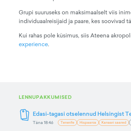
Grupi suuruseks on maksimaalselt viis ini
individuaalreisijaid ja paare, kes soovivad tä
Kui rahas pole küsimus, siis Ateena akropol
experience
.
LENNUPAKKUMISED
Edasi-tagasi otselennud Helsingist Te
Täna 18:46
Tenerife
Hispaania
Kanaari saared