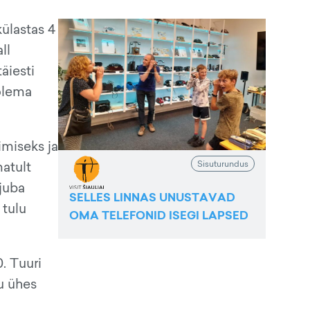
ülastas 4
ll
äiesti
 olema
imiseks ja
Sisuturundus
matult
 juba
SELLES LINNAS UNUSTAVAD
 tulu
OMA TELEFONID ISEGI LAPSED
. Tuuri
gu ühes