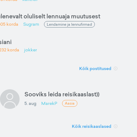
ulenevalt oluliselt lennuaja muutusest
605
korda
Sugram
Lendamine ja lennufirmad
iani
232
korda
jokker
Kõik postitused
Sooviks leida reisikaaslast))
5. aug
MarekP
Aasia
Kõik reisikaaslased