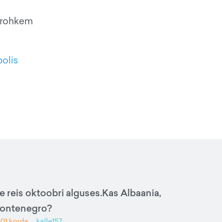
a rohkem
olis
e reis oktoobri alguses.Kas Albaania,
Montenegro?
401
korda
kalle157