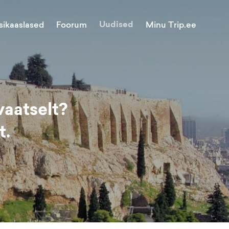
Uudised
Minu Trip.ee
sikaaslased
Foorum
vaatselt?
t.