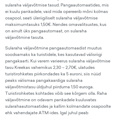
sularaha väljavõtmise tasud. Pangaautomaatides, mis
ei kuulu pankadele, vaid mida opereerib mõni kolmas
osapool, seati üleriigiliselt sularaha väljavõtmise
maksimumtasuks 1,50€. Nendes omavalitsustes, kus
on ainult üks pangaautomaat, on sularaha
väljavõtmine tasuta.
Sularaha väljavõtmine pangaautomaadist muutus
soodsamaks ka turistidele, kes kasutavad välisriigi
pangakaarti. Kui varem varieerus sularaha väljavõtmise
tasu Kreekas vahemikus 2,30 – 2,70€, ulatudes
turistirohketes piirkondades ka 5 euroni, siis nüüd
peaks välismaa pangakaardiga sularaha
väljavõtmistasu üldjuhul piirduma 1,50 euroga.
Turistirohketes kohtades võib see kõrgem olla. Raha
väljavõtmine on odavam pankadele kuuluvates
sularahaautomaatides ja kallim kolmandate osapoolte
ehk vahendajate ATM-ides. Igal juhul peab