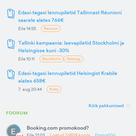
Edasi-tagasi lennupiletid Tallinnast Réunioni
saarele alates 766€
Eile 14:55
Reunion
Tallinki kampaania: laevapiletid Stockholmi ja
Helsingisse kuni -30%
Eile 10:11
Stockholm
Helsingi
Edasi-tagasi lennupiletid Helsingist Krabile
alates 658€
7. aug 20:44
Krabi
Kõik pakkumised
FOORUM
Booking.com promokood?
Eile 21:03
Loetud
76809
korda
Emmy006