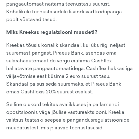
pangaautomaat näitama teenustasu suurust.
Kohalikele teenustasudele lisanduvad kodupanga
poolt võetavad tasud.
Miks Kreekas regulatsiooni muudeti?
Kreekas tõusis korralik skandaal, kui üks riigi neljast
suuremast pangast, Piraeus Bank, asendas oma
sularahaautomaatide võrgu erafirma Cashflex
hallatavate pangaautomaatidega. Cashflex hakkas iga
väljavõtmise eest küsima 2 euro suurust tasu.
Skandaal paisus seda suuremaks, et Piraeus Bank
omas Cashflexis 20% suurust osalust.
Selline olukord tekitas avalikkuses ja parlamendi
opositsioonis väga jõulise vastureaktsiooni. Kreeka
valitsus teataski seepeale pangandusregulatsioonide
muudatustest, mis piiravad teenustasusid.