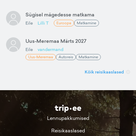
Sügisel mägedesse matkama
Eile
Lilli T
Euroopa
Matkamine
Uus-Meremaa Märts 2027
Eile
vandermand
Uus-Meremaa
Autoreis
Matkamine
Kõik reisikaaslased
Lennupakkumised
Reisikaaslased