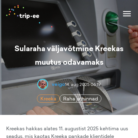
Sularaha väljavõtmine Kreekas
muutus odavamaks
veigo
14. aug 2025 06:19
Kreeka
Raha ja hinnad
Kreekas hakkas alates 11. augustist 2025 kehtima uus
seadus, mis kaotas Kreeka pankade klientidele