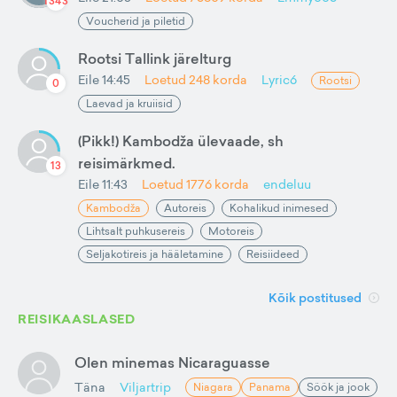
1343
Voucherid ja piletid
Rootsi Tallink järelturg
Eile 14:45
Loetud
248
korda
Lyric6
Rootsi
0
Laevad ja kruiisid
(Pikk!) Kambodža ülevaade, sh
reisimärkmed.
13
Eile 11:43
Loetud
1776
korda
endeluu
Kambodža
Autoreis
Kohalikud inimesed
Lihtsalt puhkusereis
Motoreis
Seljakotireis ja hääletamine
Reisiideed
Kõik postitused
REISIKAASLASED
Olen minemas Nicaraguasse
Täna
Viljartrip
Niagara
Panama
Söök ja jook