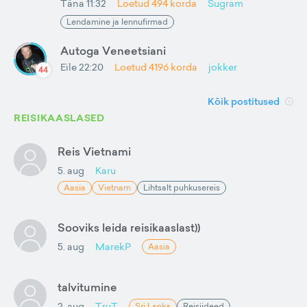
Täna 11:32
Loetud
494
korda
Sugram
Lendamine ja lennufirmad
Autoga Veneetsiani
Eile 22:20
Loetud
4196
korda
jokker
44
Kõik postitused
REISIKAASLASED
Reis Vietnami
5. aug
Karu
Aasia
Vietnam
Lihtsalt puhkusereis
Sooviks leida reisikaaslast))
5. aug
MarekP
Aasia
talvitumine
2. aug
TruT
Sri Lanka
Reisiideed