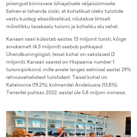
piirangud kinnisvara lühiajalisele väljaüürimisele.
Eelnev ei tähenda siiski, et kohalikud oleks turistide
vastu kuidagi ebasõbralikud, nõutakse lihtsalt
mõistlikku tasakaalu turismi ja kohaliku elu vahel.
Kanaari saari külastab aastas 13 miljonit turisti, kõige
arvukamalt (4,3 miljonit) saabub puhkajaid
Ühendkuningriigist, teisel kohal on sakslased (2
miljonit). Kanaari saared on Hispaania number 1
turismipiirkond, mille arvele langes eelmisel aastal 29%
rahvusvahelistest turistidest. Teisel kohal on
Kataloonia (19,2%), kolmandal Andaluusia (13,8%).
Tenerifel puhkas 2022. aastal üle 5,8 miljoni inimese.