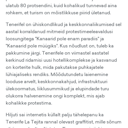
ulatub 80 protsendini, kuid kohalikud tunnevad aina
rohkem, et turism on mõistlikkuse piirid ületanud.
Tenerifel on ühiskondlikud ja keskkonnaliikumised sel
aastal korraldanud mitmeid protestimeeleavaldusi
loosungitega "Kanaarid pole enam paradiis" ja
"Kanaarid pole müügiks". Kus nõudlust on, tuleb ka
pakkumine järgi. Tenerifele on viimastel aastatel
kerkinud ridamisi uusi hotellikomplekse ja kasvanud
on korterite hulk, mida pakutakse puhkajatele
lühiajaliseks rendiks. Mõõdutundetu laienemine
looduse arvelt, keskkonnakahjud, infrastruktuuri
ülekoormatus, liiklusummikud ja elupindade turu
olukorra halvenemine ongi komplekt, mis ajab
kohalikke protestima.
Hiljuti sai internetis küllalt palju tähelepanu ka
Tenerife La Tejita rannal olevast graffitist, mille sõnum