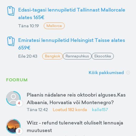
Edasi-tagasi lennupiletid Tallinnast Mallorcale
alates 165€
Täna 10:19
Mallorca
Emiratesi lennupiletid Helsingist Taisse alates
659€
Eile 20:43
Bangkok
Rannapuhkus
Eksootika
Kõik pakkumised
FOORUM
Plaanis nädalane reis oktoobri alguses.Kas
Albaania, Horvaatia või Montenegro?
4
Täna 12:42
Loetud
182
korda
kalle157
Wizz - refund tulenevalt oluliselt lennuaja
muutusest
2