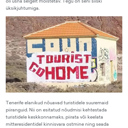
oli üsna selgelt mõistetav. Tegu on seni siiski
üksikjuhtumiga.
Tenerife elanikud nõuavad turistidele suuremaid
piiranguid. Nii on esitatud nõudmisi kehtestada
turistidele keskkonnamaks, piirata või keelata
mitteresidentidel kinnisvara ostmine ning seada