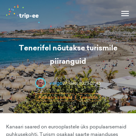
Tenerifel nõutakse turismile
piiranguid
veigo
27. dets 2023 07:45
Kanaari saared
Tenerife
Kanaari saared on eurooplastele üks populaarsemaid
puhkusekohti. Turism osakaal saarte majanduses