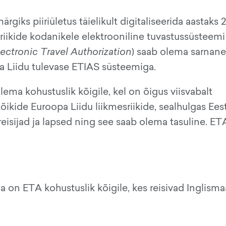
iks piiriületus täielikult digitaliseerida aastaks 
 riikide kodanikele elektrooniline tuvastussüsteem
lectronic Travel Authorization
) saab olema sarnan
 Liidu tulevase ETIAS süsteemiga.
lema kohustuslik kõigile, kel on õigus viisvabalt
õikide Euroopa Liidu liikmesriikide, sealhulgas Eest
eisijad ja lapsed ning see saab olema tasuline. ET
a on ETA kohustuslik kõigile, kes reisivad Inglisma