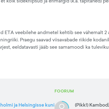
t kõik sidekriipsud ja erimärgid (k.a. täpitähed) p
id ETA veebilehe andmetel kehtib see vähemalt 2 a
ngriiki. Praegu saavad viisavabade riikide kodan
rjest, eeldatavasti jääb see samamoodi ka tuleviku
FOORUM
kholmi ja Helsingisse kuni
(Pikk!) Kambod