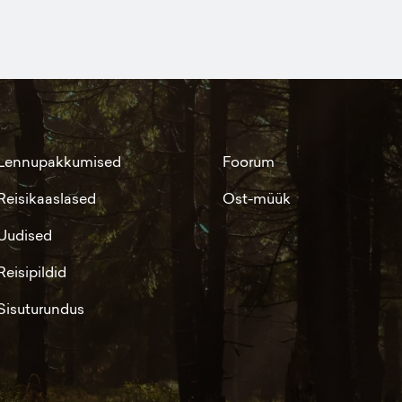
Lennupakkumised
Foorum
Reisikaaslased
Ost-müük
Uudised
Reisipildid
Sisuturundus