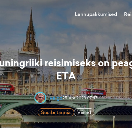
Lennupakkumised
Rei
ingriiki reisimiseks on peag
ETA
veigo
25. apr 2023 07:47
Suurbritannia
Viisad