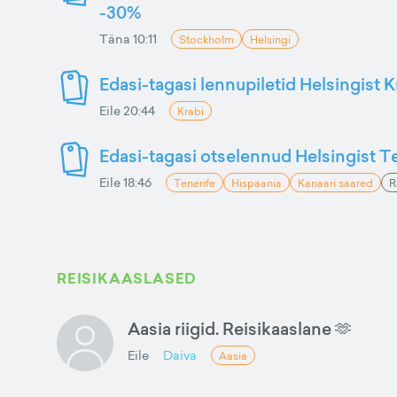
-30%
Täna 10:11
Stockholm
Helsingi
Edasi-tagasi lennupiletid Helsingist K
Eile 20:44
Krabi
Edasi-tagasi otselennud Helsingist Te
Eile 18:46
Tenerife
Hispaania
Kanaari saared
R
REISIKAASLASED
Aasia riigid. Reisikaaslane 🫶
Eile
Daiva
Aasia