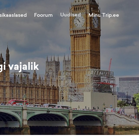
Uudised
Minu Trip.ee
sikaaslased
Foorum
i vajalik