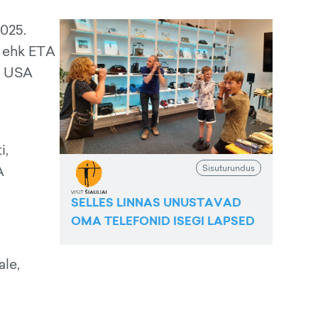
2025.
i ehk ETA
e USA
i,
Sisuturundus
A
SELLES LINNAS UNUSTAVAD
OMA TELEFONID ISEGI LAPSED
ale,