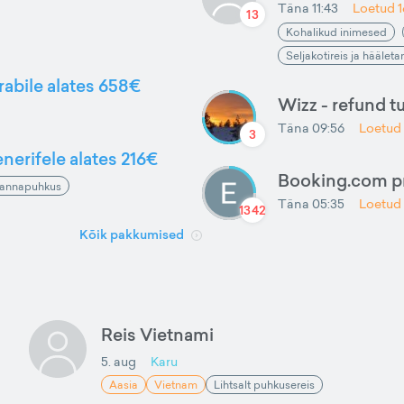
Täna 11:43
Loetud
13
Kohalikud inimesed
Seljakotireis ja häälet
rabile alates 658€
Wizz - refund t
Täna 09:56
Loetud
3
nerifele alates 216€
Booking.com 
annapuhkus
Täna 05:35
Loetud
1342
Kõik pakkumised
Reis Vietnami
5. aug
Karu
Aasia
Vietnam
Lihtsalt puhkusereis