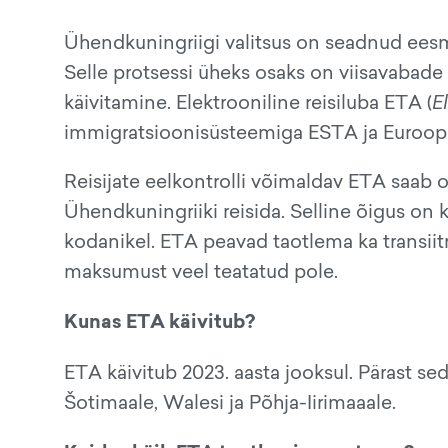
Ühendkuningriigi valitsus on seadnud eesmärg
Selle protsessi üheks osaks on viisavabade
käivitamine. Elektrooniline reisiluba ETA (
E
immigratsioonisüsteemiga ESTA ja Euroopa
Reisijate eelkontrolli võimaldav ETA saab o
Ühendkuningriiki reisida. Selline õigus on k
kodanikel. ETA peavad taotlema ka transiitr
maksumust veel teatatud pole.
Kunas ETA käivitub?
ETA käivitub 2023. aasta jooksul. Pärast sed
Šotimaale, Walesi ja Põhja-Iirimaaale.