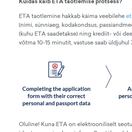
Kuidas käib ETA taotlemise protsess?
ETA taotlemine hakkab käima veebilehe
et
(nimi, sünniaeg, kodakondsus, passiandmed, 
(kuhu ETA saadetakse) ning krediit- või de
võtma 10-15 minutit, vastuse saab üldjuhul 
Oluline! Kuna ETA on elektrooniliselt seotu