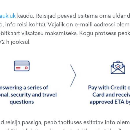
auk.uk
kaudu. Reisijad peavad esitama oma ülda
info reisi kohta). Vajalik on e-maili aadressi ole
ebitkaart viisatasu maksmiseks. Kogu protsess pea
72 h jooksul.
d reisija passiga, peab taotluses esitatav info ole