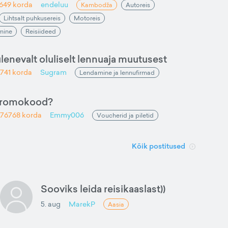
1649
korda
endeluu
Kambodža
Autoreis
Lihtsalt puhkusereis
Motoreis
amine
Reisiideed
ulenevalt oluliselt lennuaja muutusest
741
korda
Sugram
Lendamine ja lennufirmad
promokood?
76768
korda
Emmy006
Voucherid ja piletid
Kõik postitused
Sooviks leida reisikaaslast))
5. aug
MarekP
Aasia