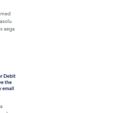
ndmed
masolu
ks aega
ma