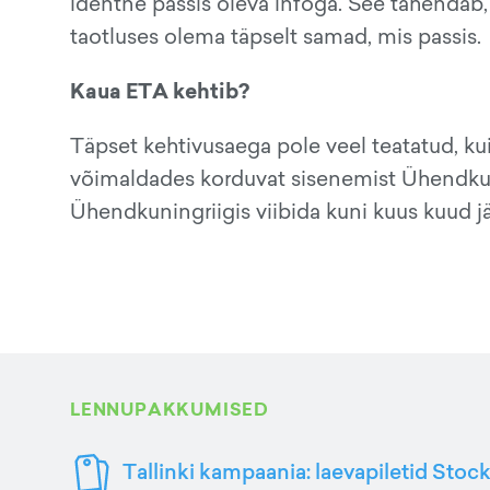
identne passis oleva infoga. See tähendab, e
taotluses olema täpselt samad, mis passis.
Kaua ETA kehtib?
Täpset kehtivusaega pole veel teatatud, ku
võimaldades korduvat sisenemist Ühendkuni
Ühendkuningriigis viibida kuni kuus kuud jä
LENNUPAKKUMISED
Tallinki kampaania: laevapiletid Stoc