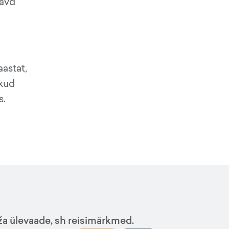
eavd
astat,
ikud
s.
ža ülevaade, sh reisimärkmed.