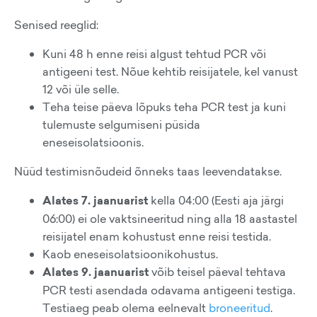
Senised reeglid:
Kuni 48 h enne reisi algust tehtud PCR või
antigeeni test. Nõue kehtib reisijatele, kel vanust
12 või üle selle.
Teha teise päeva lõpuks teha PCR test ja kuni
tulemuste selgumiseni püsida
eneseisolatsioonis.
Nüüd testimisnõudeid õnneks taas leevendatakse.
Alates 7. jaanuarist
kella 04:00 (Eesti aja järgi
06:00) ei ole vaktsineeritud ning alla 18 aastastel
reisijatel enam kohustust enne reisi testida.
Kaob eneseisolatsioonikohustus.
Alates 9. jaanuarist
võib teisel päeval tehtava
PCR testi asendada odavama antigeeni testiga.
Testiaeg peab olema eelnevalt
broneeritud
.