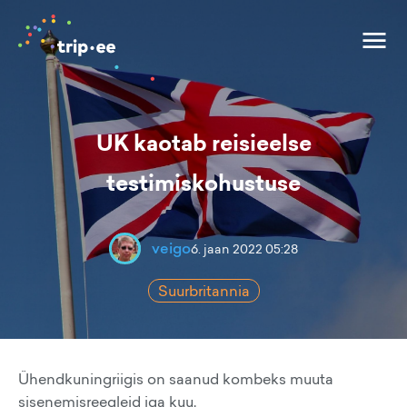
UK kaotab reisieelse
testimiskohustuse
veigo
6. jaan 2022 05:28
Suurbritannia
Ühendkuningriigis on saanud kombeks muuta
sisenemisreegleid iga kuu.