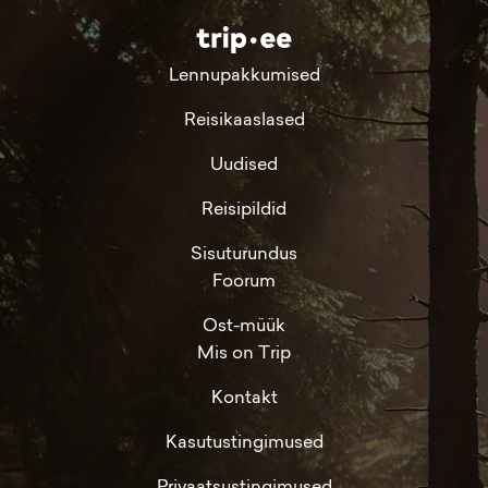
Lennupakkumised
Reisikaaslased
Uudised
Reisipildid
Sisuturundus
Foorum
Ost-müük
Mis on Trip
Kontakt
Kasutustingimused
Privaatsustingimused