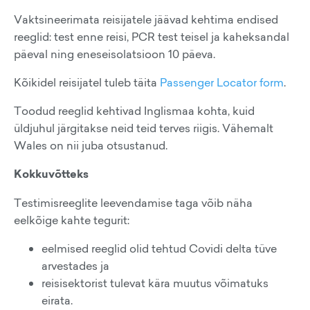
Vaktsineerimata reisijatele jäävad kehtima endised
reeglid: test enne reisi, PCR test teisel ja kaheksandal
päeval ning eneseisolatsioon 10 päeva.
Kõikidel reisijatel tuleb täita
Passenger Locator form
.
Toodud reeglid kehtivad Inglismaa kohta, kuid
üldjuhul järgitakse neid teid terves riigis. Vähemalt
Wales on nii juba otsustanud.
Kokkuvõtteks
Testimisreeglite leevendamise taga võib näha
eelkõige kahte tegurit:
eelmised reeglid olid tehtud Covidi delta tüve
arvestades ja
reisisektorist tulevat kära muutus võimatuks
eirata.