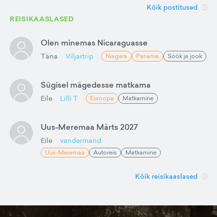
Kõik postitused
REISIKAASLASED
Olen minemas Nicaraguasse
Täna
Viljartrip
Niagara
Panama
Söök ja jook
Sügisel mägedesse matkama
Eile
Lilli T
Euroopa
Matkamine
Uus-Meremaa Märts 2027
Eile
vandermand
Uus-Meremaa
Autoreis
Matkamine
Kõik reisikaaslased