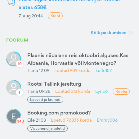
alates 658€
7. aug 20:44
Krabi
Kõik pakkumised
FOORUM
Plaanis nädalane reis oktoobri alguses.Kas
Albaania, Horvaatia või Montenegro?
10
Täna 12:09
Loetud
909
korda
kalle157
Rootsi Tallink järelturg
Täna 09:28
Loetud
513
korda
Lyric6
Rootsi
1
Laevad ja kruiisid
Booking.com promokood?
Eile 21:03
Loetud
76835
korda
Emmy006
1343
Voucherid ja piletid