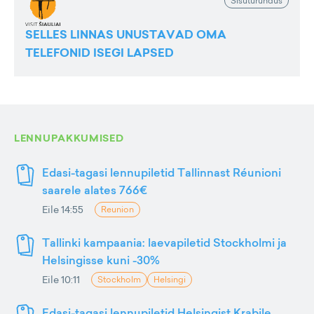
Sisuturundus
SELLES LINNAS UNUSTAVAD OMA
TELEFONID ISEGI LAPSED
LENNUPAKKUMISED
Edasi-tagasi lennupiletid Tallinnast Réunioni
saarele alates 766€
Eile 14:55
Reunion
Tallinki kampaania: laevapiletid Stockholmi ja
Helsingisse kuni -30%
Eile 10:11
Stockholm
Helsingi
Edasi-tagasi lennupiletid Helsingist Krabile