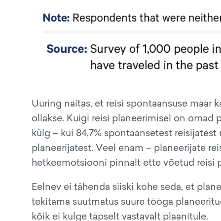
Uuring näitas, et reisi spontaansuse määr k
ollakse. Kuigi reisi planeerimisel on omad 
külg – kui 84,7% spontaansetest reisijatest 
planeerijatest. Veel enam – planeerijate rei
hetkeemotsiooni pinnalt ette võetud reisi 
Eelnev ei tähenda siiski kohe seda, et pla
tekitama suutmatus suure tööga planeeritud r
kõik ei kulge täpselt vastavalt plaanitule.