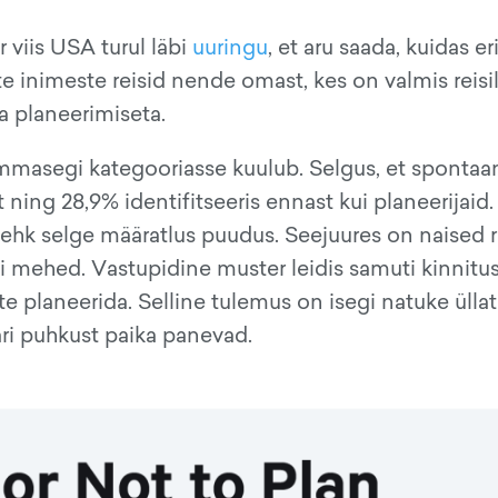
viis USA turul läbi
uuringu
, et aru saada, kuidas e
te inimeste reisid nende omast, kes on valmis reisi
 planeerimiseta.
ummasegi kategooriasse kuulub. Selgus, et spontaa
 ning 28,9% identifitseeris ennast kui planeerijaid.
 ehk selge määratlus puudus. Seejuures on naised
i mehed. Vastupidine muster leidis samuti kinnitus
 planeerida. Selline tulemus on isegi natuke üllat
ari puhkust paika panevad.