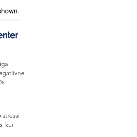
iga
negatiivne
6%
 stressi
s, kui