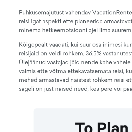
Puhkusemajutust vahendav VacationRenter 
reisi igat aspekti ette planeerida armastava
minema hetkeemotsiooni ajel ilma suurema
Kõigepealt vaadati, kui suur osa inimesi k
reisijaid on veidi rohkem, 36,5% vastanutest
Ülejäänud vastajad jäid nende kahe vahele
valmis ette võtma ettekavatsemata reisi, ku
mehed armastavad naistest rohkem reisi ette
sageli on just naised need, kes pere või pa