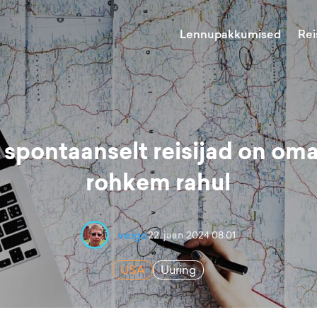
Lennupakkumised
Rei
 spontaanselt reisijad on oma
rohkem rahul
veigo
22. jaan 2024 08:01
USA
Uuring