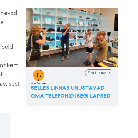
rinevad
le
nseid
 rohkem
Sisuturundus
t –
av, sest
SELLES LINNAS UNUSTAVAD
OMA TELEFONID ISEGI LAPSED