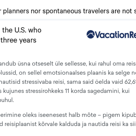
andub üsna otseselt üle sellesse, kui rahul oma reis
plussid, on sellel emotsionaalses plaanis ka selge 
nautisid stressivaba reisi, sama said öelda vaid 62,
s kujunes stressirohkeks 11 korda sagedamini, kui
puhul.
neerimine oleks iseenesest halb mõte – pigem kipub
eisiplaanist kõrvale kalduda ja nautida reisi ka sii