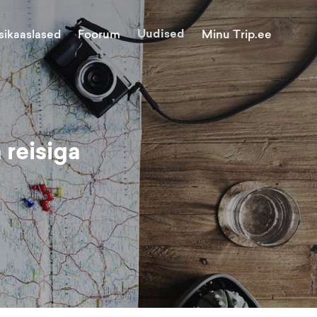
Uudised
Minu Trip.ee
sikaaslased
Foorum
 reisiga