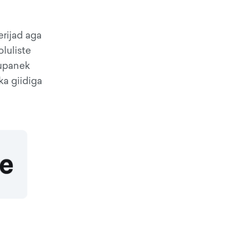
erijad aga
luliste
kupanek
ka giidiga