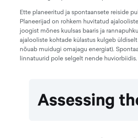
Ette planeeritud ja spontaansete reiside p
Planeerijad on rohkem huvitatud ajaloolist
joogist mõnes kuulsas baaris ja rannapuhkus
ajalooliste kohtade külastus kulgeb üldisel
nõuab muidugi omajagu energiat). Spontaanse
linnatuurid pole selgelt nende huviorbiidis.