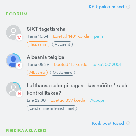
Kõik pakkumised
FOORUM
SIXT tagatisraha
Täna 10:54
Loetud
1401
korda
palm
17
Hispaania
Autorent
Albaania telgiga
Täna 08:39
Loetud
115
korda
tulka20012001
0
Albaania
Matkamine
Lufthansa salongi pagas - kas mõõte / kaalu
kontrollitakse?
14
Eile 22:38
Loetud
839
korda
Λάουρι
Lendamine ja lennufirmad
Kõik postitused
REISIKAASLASED