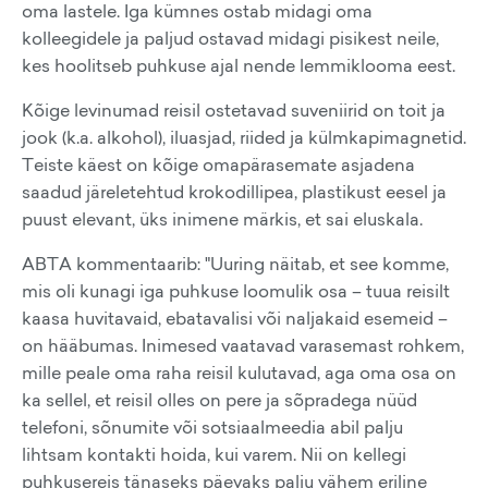
oma lastele. Iga kümnes ostab midagi oma
kolleegidele ja paljud ostavad midagi pisikest neile,
kes hoolitseb puhkuse ajal nende lemmiklooma eest.
Kõige levinumad reisil ostetavad suveniirid on toit ja
jook (k.a. alkohol), iluasjad, riided ja külmkapimagnetid.
Teiste käest on kõige omapärasemate asjadena
saadud järeletehtud krokodillipea, plastikust eesel ja
puust elevant, üks inimene märkis, et sai eluskala.
ABTA kommentaarib: "Uuring näitab, et see komme,
mis oli kunagi iga puhkuse loomulik osa – tuua reisilt
kaasa huvitavaid, ebatavalisi või naljakaid esemeid –
on hääbumas. Inimesed vaatavad varasemast rohkem,
mille peale oma raha reisil kulutavad, aga oma osa on
ka sellel, et reisil olles on pere ja sõpradega nüüd
telefoni, sõnumite või sotsiaalmeedia abil palju
lihtsam kontakti hoida, kui varem. Nii on kellegi
puhkusereis tänaseks päevaks palju vähem eriline