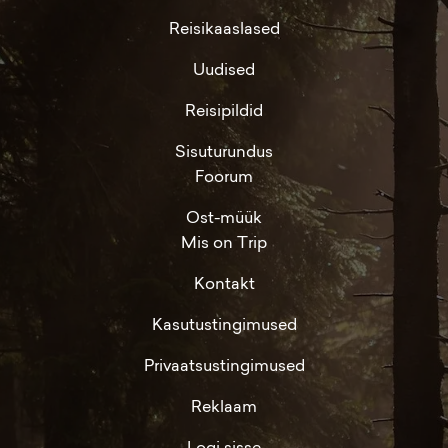
Reisikaaslased
Uudised
Reisipildid
Sisuturundus
Foorum
Ost-müük
Mis on Trip
Kontakt
Kasutustingimused
Privaatsustingimused
Reklaam
Logi sisse