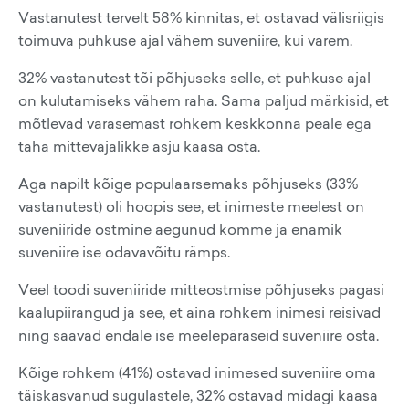
Vastanutest tervelt 58% kinnitas, et ostavad välisriigis
toimuva puhkuse ajal vähem suveniire, kui varem.
32% vastanutest tõi põhjuseks selle, et puhkuse ajal
on kulutamiseks vähem raha. Sama paljud märkisid, et
mõtlevad varasemast rohkem keskkonna peale ega
taha mittevajalikke asju kaasa osta.
Aga napilt kõige populaarsemaks põhjuseks (33%
vastanutest) oli hoopis see, et inimeste meelest on
suveniiride ostmine aegunud komme ja enamik
suveniire ise odavavõitu rämps.
Veel toodi suveniiride mitteostmise põhjuseks pagasi
kaalupiirangud ja see, et aina rohkem inimesi reisivad
ning saavad endale ise meelepäraseid suveniire osta.
Kõige rohkem (41%) ostavad inimesed suveniire oma
täiskasvanud sugulastele, 32% ostavad midagi kaasa