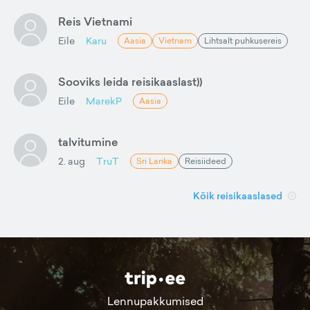
Reis Vietnami
Eile
Karu
Aasia
Vietnam
Lihtsalt puhkusereis
Sooviks leida reisikaaslast))
Eile
MarekP
Aasia
talvitumine
2. aug
TruT
Sri Lanka
Reisiideed
Kõik reisikaaslased
Lennupakkumised