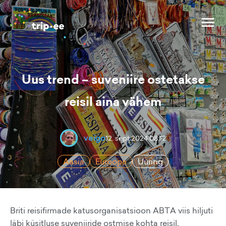
Uus trend – suveniire ostetakse
reisil aina vähem
veigo
12. sept 2024 08:12
Aasia
Euroopa
Uuring
Briti reisifirmade katusorganisatsioon ABTA viis hiljuti
läbi küsitluse suveniiride ostmise kohta reisil.