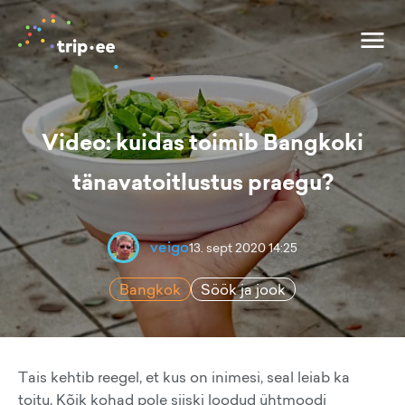
Video: kuidas toimib Bangkoki
tänavatoitlustus praegu?
veigo
13. sept 2020 14:25
Bangkok
Söök ja jook
Tais kehtib reegel, et kus on inimesi, seal leiab ka
toitu. Kõik kohad pole siiski loodud ühtmoodi