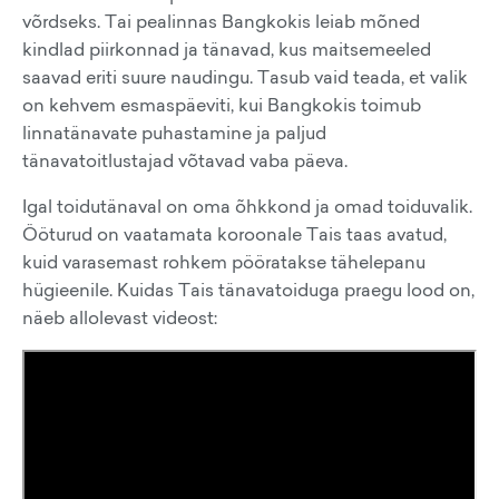
võrdseks. Tai pealinnas Bangkokis leiab mõned
kindlad piirkonnad ja tänavad, kus maitsemeeled
saavad eriti suure naudingu. Tasub vaid teada, et valik
on kehvem esmaspäeviti, kui Bangkokis toimub
linnatänavate puhastamine ja paljud
tänavatoitlustajad võtavad vaba päeva.
Igal toidutänaval on oma õhkkond ja omad toiduvalik.
Ööturud on vaatamata koroonale Tais taas avatud,
kuid varasemast rohkem pööratakse tähelepanu
hügieenile. Kuidas Tais tänavatoiduga praegu lood on,
näeb allolevast videost: