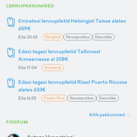
LENNUPAKKUMISED
Emiratesi lennupiletid Helsingist Taisse alates
659€
Eile 20:43
Bangkok
Rannapuhkus
Eksootika
Edasi-tagasi lennupiletid Tallinnast
Armeeniasse al 208€
Eile 17:04
Armeenia
Edasi-tagasi lennupiletid Riiast Puerto Ricosse
alates 633€
Eile 16:55
Puerto Rico
Rannapuhkus
Eksootika
Kõik pakkumised
FOORUM