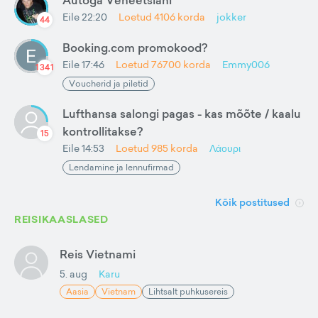
Autoga Veneetsiani
Eile 22:20
Loetud
4106
korda
jokker
44
Booking.com promokood?
Eile 17:46
Loetud
76700
korda
Emmy006
1341
Voucherid ja piletid
Lufthansa salongi pagas - kas mõõte / kaalu
kontrollitakse?
15
Eile 14:53
Loetud
985
korda
Λάουρι
Lendamine ja lennufirmad
Kõik postitused
REISIKAASLASED
Reis Vietnami
5. aug
Karu
Aasia
Vietnam
Lihtsalt puhkusereis