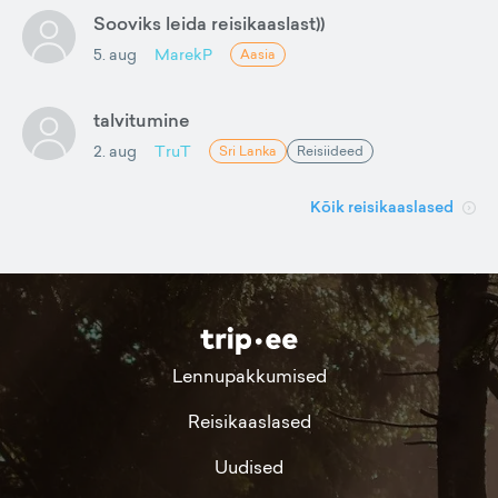
Sooviks leida reisikaaslast))
5. aug
MarekP
Aasia
talvitumine
2. aug
TruT
Sri Lanka
Reisiideed
Kõik reisikaaslased
Lennupakkumised
Reisikaaslased
Uudised