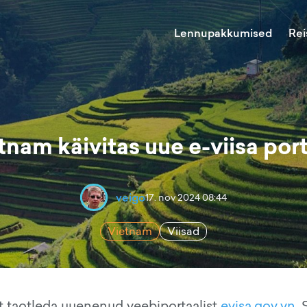
Lennupakkumised
Rei
tnam käivitas uue e-viisa port
veigo
17. nov 2024 08:44
Vietnam
Viisad
at taotleda uuenenud veebiportaalist
evisa.gov.vn
. 