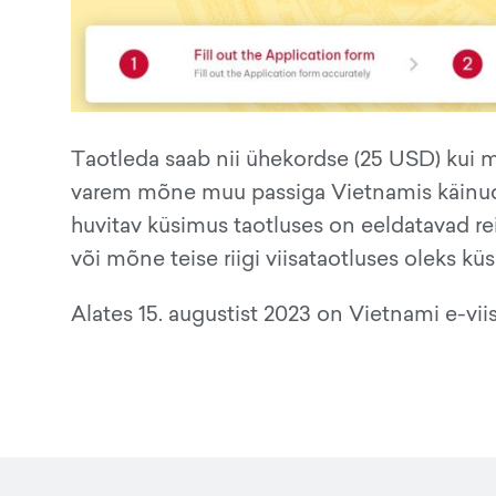
Taotleda saab nii ühekordse (25 USD) kui 
varem mõne muu passiga Vietnamis käinud, 
huvitav küsimus taotluses on eeldatavad reis
või mõne teise riigi viisataotluses oleks küs
Alates 15. augustist 2023 on Vietnami e-vii