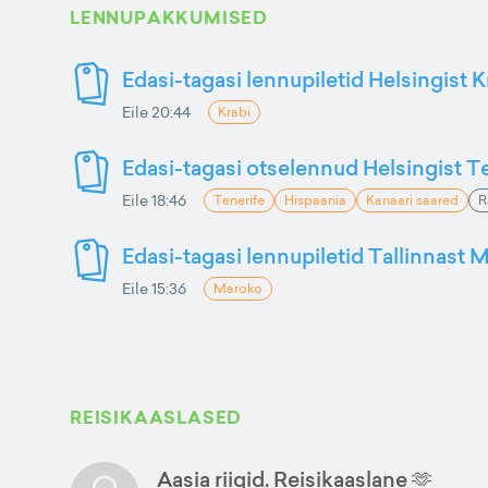
LENNUPAKKUMISED
Edasi-tagasi lennupiletid Helsingist K
Eile 20:44
Krabi
Edasi-tagasi otselennud Helsingist Te
Eile 18:46
Tenerife
Hispaania
Kanaari saared
R
Edasi-tagasi lennupiletid Tallinnast M
Eile 15:36
Maroko
REISIKAASLASED
Aasia riigid. Reisikaaslane 🫶