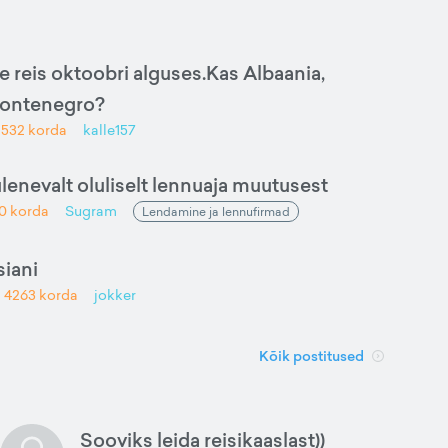
e reis oktoobri alguses.Kas Albaania,
Montenegro?
d
532
korda
kalle157
ulenevalt oluliselt lennuaja muutusest
0
korda
Sugram
Lendamine ja lennufirmad
iani
d
4263
korda
jokker
Kõik postitused
Sooviks leida reisikaaslast))