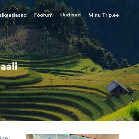
Uudised
Minu Trip.ee
sikaaslased
Foorum
aali
Seni