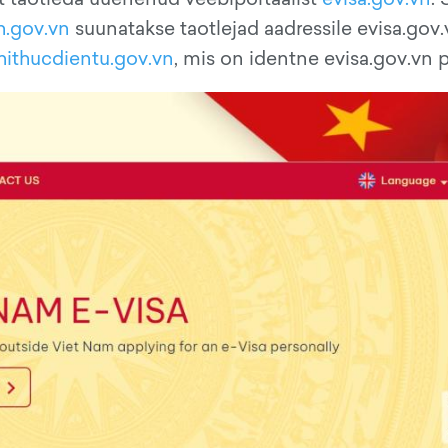
h.gov.vn
suunatakse taotlejad aadressile evisa.gov.v
hithucdientu.gov.vn
, mis on identne evisa.gov.vn p