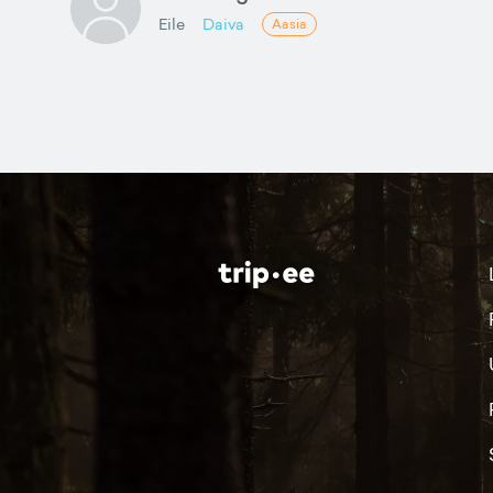
Eile
Daiva
Aasia