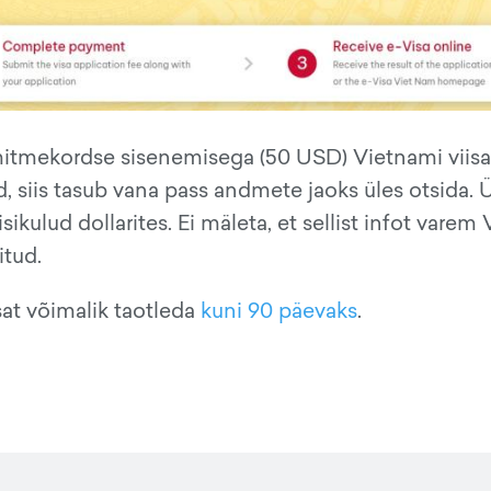
mitmekordse sisenemisega (50 USD) Vietnami viisa
siis tasub vana pass andmete jaoks üles otsida. 
ikulud dollarites. Ei mäleta, et sellist infot varem
itud.
sat võimalik taotleda
kuni 90 päevaks
.