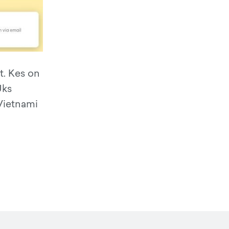
t. Kes on
Üks
 Vietnami