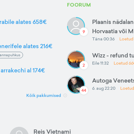
FOORUM
rabile alates 658€
Plaanis nädalan
Horvaatia või 
9
Täna 00:36
Loetu
nerifele alates 216€
Wizz - refund t
annapuhkus
Eile 11:32
Loetud
66
2
arrakechi al 174€
Autoga Veneets
6. aug 22:20
Loetu
44
Kõik pakkumised
Reis Vietnami