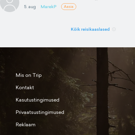
5. aug
MarekP
Aasia
Kõik reisikaaslased
Mis on Trip
Kontakt
Kasutustingimused
Privaatsustingimused
Reklaam