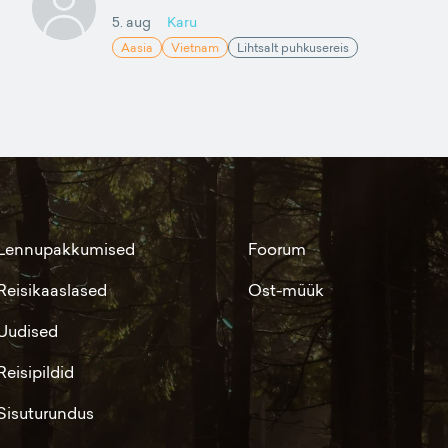
5. aug
Karu
Aasia
Vietnam
Lihtsalt puhkusereis
Lennupakkumised
Foorum
Reisikaaslased
Ost-müük
Uudised
Reisipildid
Sisuturundus