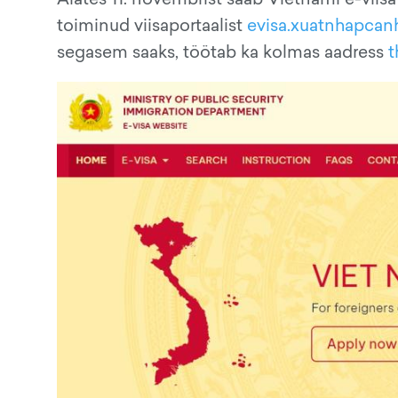
toiminud viisaportaalist
evisa.xuatnhapcan
segasem saaks, töötab ka kolmas aadress
t