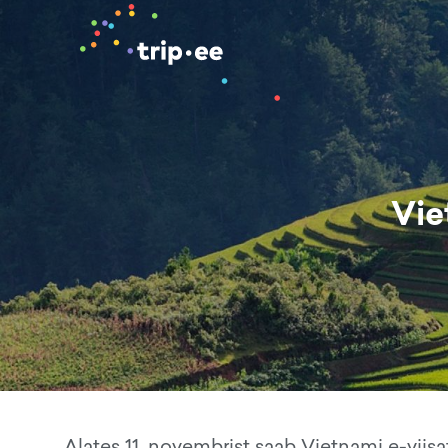
Vie
Alates 11. novembrist saab Vietnami e-viis