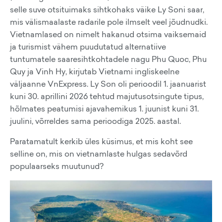
selle suve otsituimaks sihtkohaks väike Ly Soni saar,
mis välismaalaste radarile pole ilmselt veel jõudnudki.
Vietnamlased on nimelt hakanud otsima vaiksemaid
ja turismist vähem puudutatud alternatiive
tuntumatele saaresihtkohtadele nagu Phu Quoc, Phu
Quy ja Vinh Hy, kirjutab Vietnami ingliskeelne
väljaanne VnExpress. Ly Son oli perioodil 1. jaanuarist
kuni 30. aprillini 2026 tehtud majutusotsingute tipus,
hõlmates peatumisi ajavahemikus 1. juunist kuni 31.
juulini, võrreldes sama perioodiga 2025. aastal.
Paratamatult kerkib üles küsimus, et mis koht see
selline on, mis on vietnamlaste hulgas sedavõrd
populaarseks muutunud?