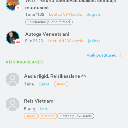
Wizz - refund tulenevalt oluliselt lennuaja
muutusest
2
Täna 11:32
Loetud
594
korda
Sugram
Lendamine ja lennufirmad
Autoga Veneetsiani
Eile 22:20
Loetud
4230
korda
jokker
44
Kõik postitused
REISIKAASLASED
Aasia riigid. Reisikaaslane 🫶
Täna
Daiva
Aasia
Reis Vietnami
5. aug
Karu
Aasia
Vietnam
Lihtsalt puhkusereis