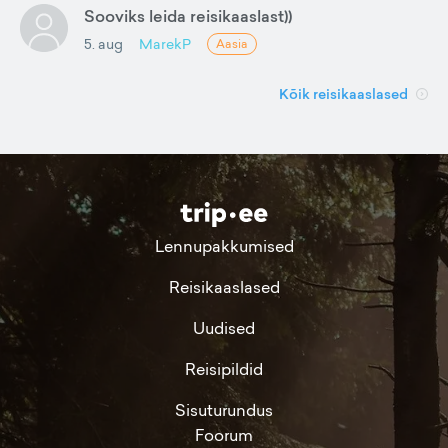
Sooviks leida reisikaaslast))
5. aug
MarekP
Aasia
Kõik reisikaaslased
Lennupakkumised
Reisikaaslased
Uudised
Reisipildid
Sisuturundus
Foorum