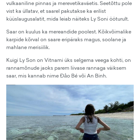
vulkaaniline pinnas ja merevetikaväetis. Seetõttu pole
vist ka üllatav, et saarel pakutakse ka erilist
küüslaugusalatit, mida leiab näiteks Ly Soni ööturult.
Saar on kuulus ka mereandide poolest. Kõikvõimalike
karpide kõrval on saare eripäraks magus, soolane ja
mahlane merisiilik.
Kuigi Ly Son on Vitnami üks selgema veega kohti, on
rannamõnude jaoks parem liivase rannaga väiksem
saar, mis kannab nime Đảo Bé või An Binh.