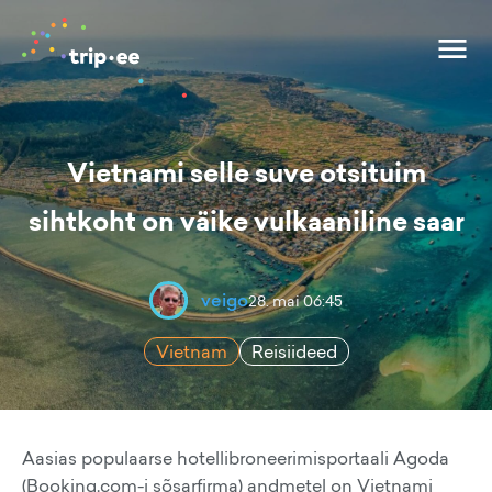
Vietnami selle suve otsituim
sihtkoht on väike vulkaaniline saar
veigo
28. mai 06:45
Vietnam
Reisiideed
Aasias populaarse hotellibroneerimisportaali Agoda
(Booking.com-i sõsarfirma) andmetel on Vietnami