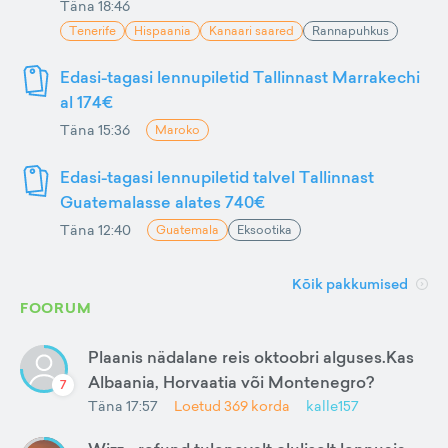
Täna 18:46
Tenerife
Hispaania
Kanaari saared
Rannapuhkus
Edasi-tagasi lennupiletid Tallinnast Marrakechi
al 174€
Täna 15:36
Maroko
Edasi-tagasi lennupiletid talvel Tallinnast
Guatemalasse alates 740€
Täna 12:40
Guatemala
Eksootika
Kõik pakkumised
FOORUM
Plaanis nädalane reis oktoobri alguses.Kas
Albaania, Horvaatia või Montenegro?
7
Täna 17:57
Loetud
369
korda
kalle157