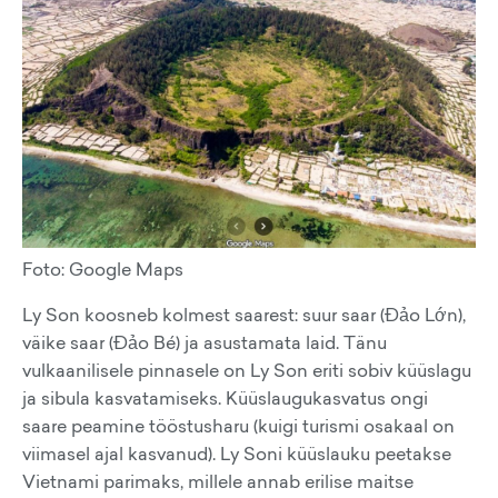
Foto: Google Maps
Ly Son koosneb kolmest saarest: suur saar (Đảo Lớn),
väike saar (Đảo Bé) ja asustamata laid. Tänu
vulkaanilisele pinnasele on Ly Son eriti sobiv küüslagu
ja sibula kasvatamiseks. Küüslaugukasvatus ongi
saare peamine tööstusharu (kuigi turismi osakaal on
viimasel ajal kasvanud). Ly Soni küüslauku peetakse
Vietnami parimaks, millele annab erilise maitse