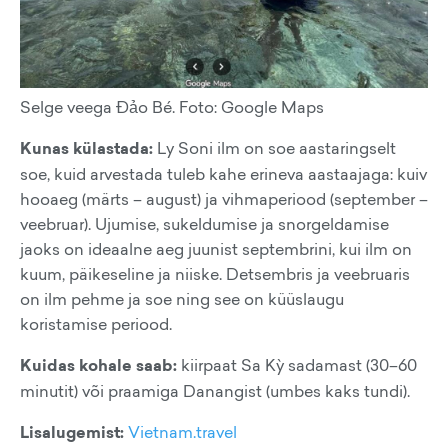
Selge veega Đảo Bé. Foto: Google Maps
Kunas külastada:
Ly Soni ilm on soe aastaringselt
soe, kuid arvestada tuleb kahe erineva aastaajaga: kuiv
hooaeg (märts – august) ja vihmaperiood (september –
veebruar). Ujumise, sukeldumise ja snorgeldamise
jaoks on ideaalne aeg juunist septembrini, kui ilm on
kuum, päikeseline ja niiske. Detsembris ja veebruaris
on ilm pehme ja soe ning see on küüslaugu
koristamise periood.
Kuidas kohale saab:
kiirpaat Sa Kỳ sadamast (30–60
minutit) või praamiga Danangist (umbes kaks tundi).
Lisalugemist:
Vietnam.travel