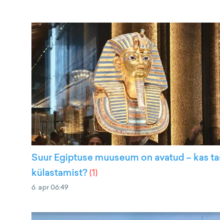
Suur Egiptuse muuseum on avatud – kas t
külastamist?
(
1
)
6. apr 06:49