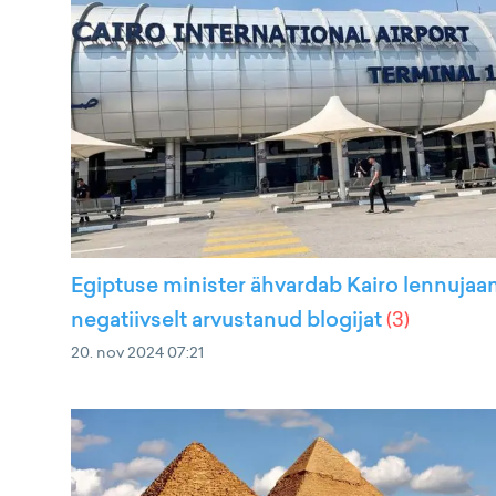
Egiptuse minister ähvardab Kairo lennuja
negatiivselt arvustanud blogijat
(
3
)
20. nov 2024 07:21