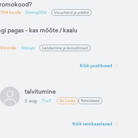
promokood?
6704
korda
Emmy006
Voucherid ja piletid
gi pagas - kas mõõte / kaalu
90
korda
Λάουρι
Lendamine ja lennufirmad
Kõik postitused
talvitumine
2. aug
TruT
Sri Lanka
Reisiideed
Kõik reisikaaslased