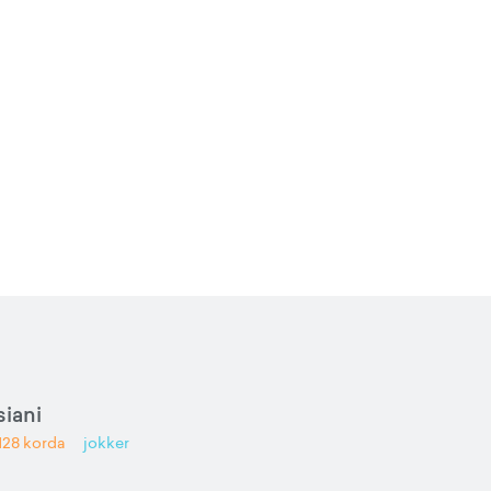
iani
128
korda
jokker