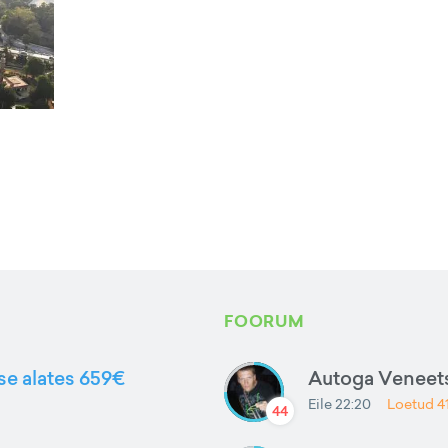
FOORUM
sse alates 659€
Autoga Veneets
Eile 22:20
Loetud
4
44