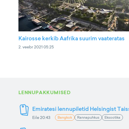
Kairosse kerkib Aafrika suurim vaateratas
2. veebr 2021 05:25
LENNUPAKKUMISED
Emiratesi lennupiletid Helsingist Tai
Eile 20:43
Bangkok
Rannapuhkus
Eksootika