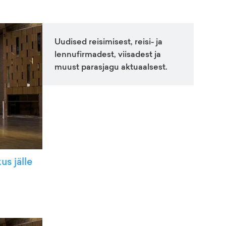
Uudised reisimisest, reisi- ja
lennufirmadest, viisadest ja
muust parasjagu aktuaalsest.
s jälle