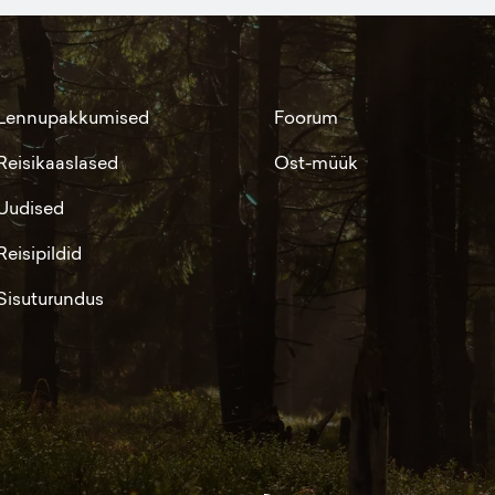
Lennupakkumised
Foorum
Reisikaaslased
Ost-müük
Uudised
Reisipildid
Sisuturundus