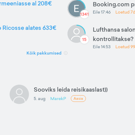
Armeeniasse al 208€
Booking.com 
Eile 17:46
Loetud
7
1341
to Ricosse alates 633€
Lufthansa salon
kontrollitakse?
15
Eile 14:53
Loetud
9
Kõik pakkumised
Sooviks leida reisikaaslast))
5. aug
MarekP
Aasia