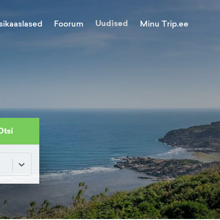
Uudised
Minu Trip.ee
sikaaslased
Foorum
Otsi