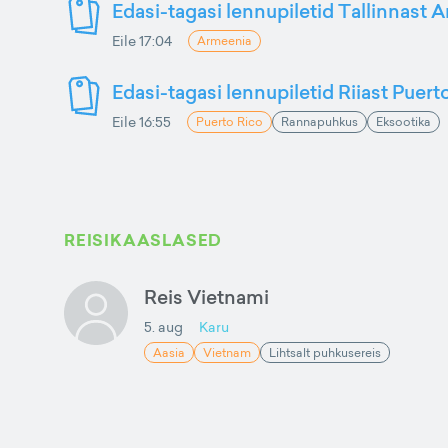
Edasi-tagasi lennupiletid Tallinnast 
Eile 17:04
Armeenia
Edasi-tagasi lennupiletid Riiast Puer
Eile 16:55
Puerto Rico
Rannapuhkus
Eksootika
REISIKAASLASED
Reis Vietnami
5. aug
Karu
Aasia
Vietnam
Lihtsalt puhkusereis