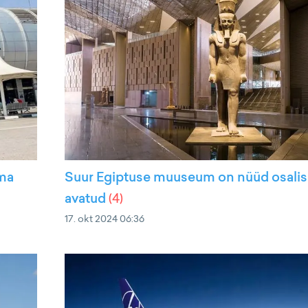
ama
Suur Egiptuse muuseum on nüüd osalis
avatud
(
4
)
17. okt 2024 06:36