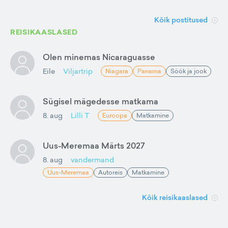
Kõik postitused
REISIKAASLASED
Olen minemas Nicaraguasse
Eile
Viljartrip
Niagara
Panama
Söök ja jook
Sügisel mägedesse matkama
8. aug
Lilli T
Euroopa
Matkamine
Uus-Meremaa Märts 2027
8. aug
vandermand
Uus-Meremaa
Autoreis
Matkamine
Kõik reisikaaslased