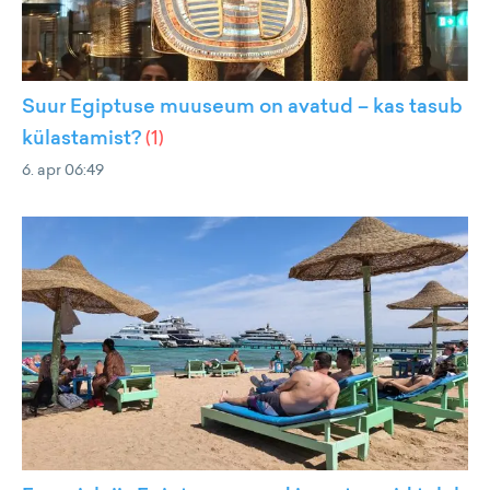
Suur Egiptuse muuseum on avatud – kas tasub
külastamist?
(
1
)
6. apr 06:49