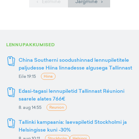
‹ Eelmine
Järgmine ›
LENNUPAKKUMISED
China Southerni soodushinnad lennupiletitele
paljudesse Hiina linnadesse algusega Tallinnast
Eile 19:15
Hiina
Edasi-tagasi lennupiletid Tallinnast Réunioni
saarele alates 766€
8. aug 14:55
Reunion
Tallinki kampaania: laevapiletid Stockholmi ja
Helsingisse kuni -30%
8. aug 10:11
Stockholm
Helsingi