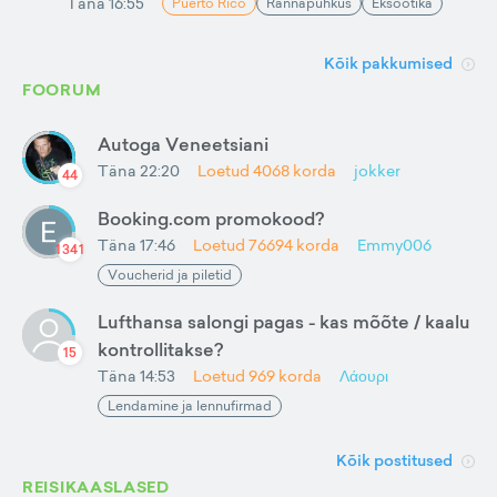
Täna 16:55
Puerto Rico
Rannapuhkus
Eksootika
Kõik pakkumised
FOORUM
Autoga Veneetsiani
Täna 22:20
Loetud
4068
korda
jokker
44
Booking.com promokood?
Täna 17:46
Loetud
76694
korda
Emmy006
1341
Voucherid ja piletid
Lufthansa salongi pagas - kas mõõte / kaalu
kontrollitakse?
15
Täna 14:53
Loetud
969
korda
Λάουρι
Lendamine ja lennufirmad
Kõik postitused
REISIKAASLASED