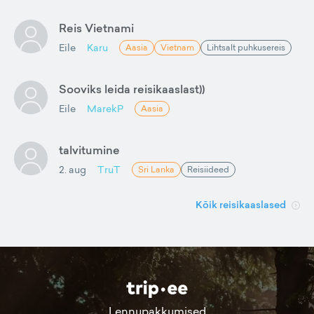
Reis Vietnami
Eile
Karu
Aasia
Vietnam
Lihtsalt puhkusereis
Sooviks leida reisikaaslast))
Eile
MarekP
Aasia
talvitumine
2. aug
TruT
Sri Lanka
Reisiideed
Kõik reisikaaslased
Lennupakkumised