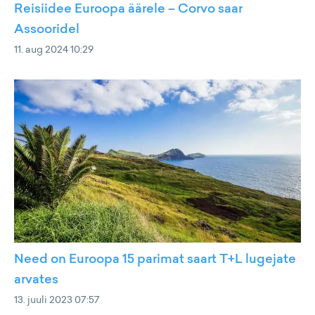
Reisiidee Euroopa äärele – Corvo saar
Assooridel
11. aug 2024 10:29
Need on Euroopa 15 parimat saart T+L lugejate
arvates
13. juuli 2023 07:57