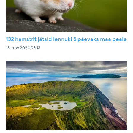
132 hamstrit jätsid lennuki 5 päevaks maa peale
18. nov 2024 08:13