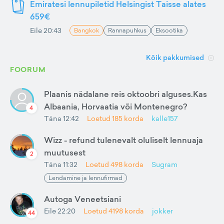
Emiratesi lennupiletid Helsingist Taisse alates
659€
Eile 20:43
Bangkok
Rannapuhkus
Eksootika
Kõik pakkumised
FOORUM
Plaanis nädalane reis oktoobri alguses.Kas
Albaania, Horvaatia või Montenegro?
4
Täna 12:42
Loetud
185
korda
kalle157
Wizz - refund tulenevalt oluliselt lennuaja
muutusest
2
Täna 11:32
Loetud
498
korda
Sugram
Lendamine ja lennufirmad
Autoga Veneetsiani
Eile 22:20
Loetud
4198
korda
jokker
44