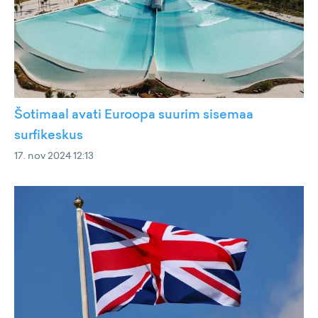
Šotimaal avati Euroopa suurim sisemaa
surfikeskus
17. nov 2024 12:13