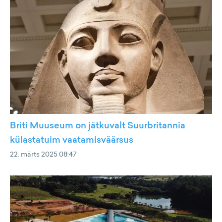
Briti Muuseum on jätkuvalt Suurbritannia
külastatuim vaatamisväärsus
22. märts 2025 08:47