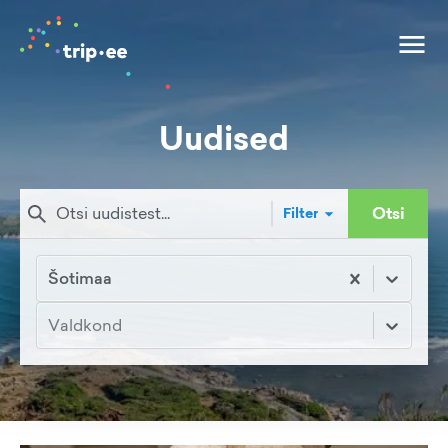
Uudised
Otsi
Filter
Šotimaa
Valdkond