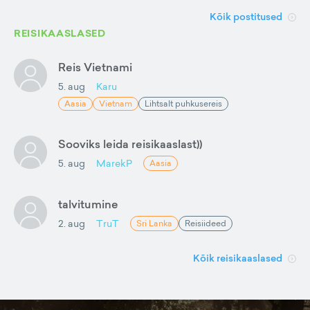
Kõik postitused
REISIKAASLASED
Reis Vietnami
5. aug
Karu
Aasia
Vietnam
Lihtsalt puhkusereis
Sooviks leida reisikaaslast))
5. aug
MarekP
Aasia
talvitumine
2. aug
TruT
Sri Lanka
Reisiideed
Kõik reisikaaslased