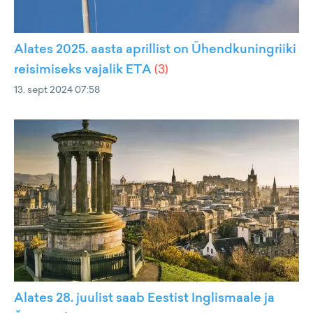
Alates 2025. aasta aprillist on Ühendkuningriiki
reisimiseks vajalik ETA
(
3
)
13. sept 2024 07:58
Alates 28. juulist saab Eestist Inglismaale ja