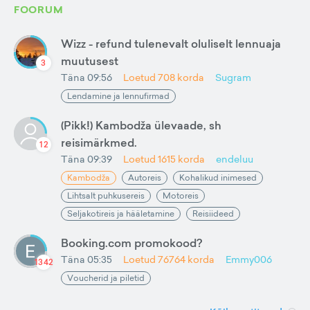
FOORUM
Wizz - refund tulenevalt oluliselt lennuaja
muutusest
3
Täna 09:56
Loetud
708
korda
Sugram
Lendamine ja lennufirmad
(Pikk!) Kambodža ülevaade, sh
reisimärkmed.
12
Täna 09:39
Loetud
1615
korda
endeluu
Kambodža
Autoreis
Kohalikud inimesed
Lihtsalt puhkusereis
Motoreis
Seljakotireis ja hääletamine
Reisiideed
Booking.com promokood?
Täna 05:35
Loetud
76764
korda
Emmy006
1342
Voucherid ja piletid