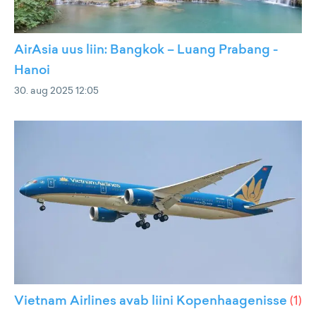
AirAsia uus liin: Bangkok – Luang Prabang -
Hanoi
30. aug 2025 12:05
Vietnam Airlines avab liini Kopenhaagenisse
(
1
)