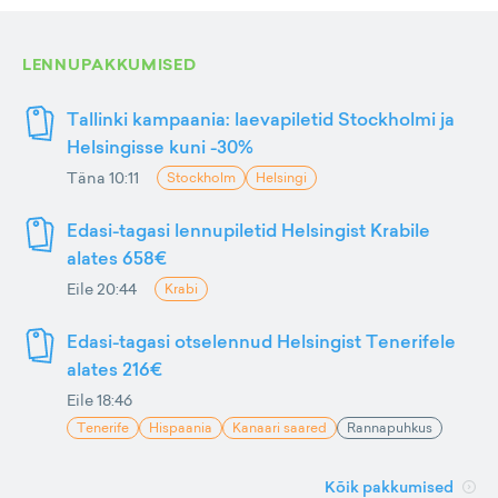
LENNUPAKKUMISED
Tallinki kampaania: laevapiletid Stockholmi ja
Helsingisse kuni -30%
Täna 10:11
Stockholm
Helsingi
Edasi-tagasi lennupiletid Helsingist Krabile
alates 658€
Eile 20:44
Krabi
Edasi-tagasi otselennud Helsingist Tenerifele
alates 216€
Eile 18:46
Tenerife
Hispaania
Kanaari saared
Rannapuhkus
Kõik pakkumised