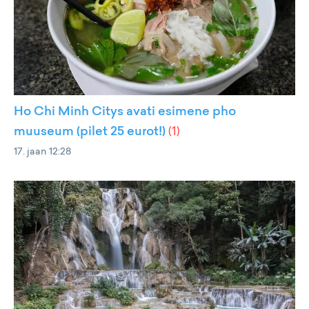
Ho Chi Minh Citys avati esimene pho
muuseum (pilet 25 eurot!)
(
1
)
17. jaan 12:28