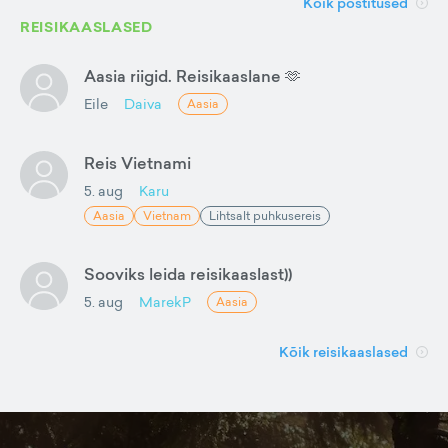
Kõik postitused
REISIKAASLASED
Aasia riigid. Reisikaaslane 🫶
Eile
Daiva
Aasia
Reis Vietnami
5. aug
Karu
Aasia
Vietnam
Lihtsalt puhkusereis
Sooviks leida reisikaaslast))
5. aug
MarekP
Aasia
Kõik reisikaaslased