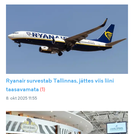
Ryanair survestab Tallinnas, jättes viis liini
taasavamata
(
1
)
8. okt 2025 11:55