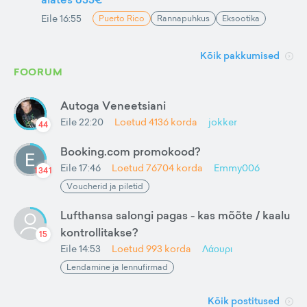
Eile 16:55
Puerto Rico
Rannapuhkus
Eksootika
Kõik pakkumised
FOORUM
Autoga Veneetsiani
Eile 22:20
Loetud
4136
korda
jokker
44
Booking.com promokood?
Eile 17:46
Loetud
76704
korda
Emmy006
1341
Voucherid ja piletid
Lufthansa salongi pagas - kas mõõte / kaalu
kontrollitakse?
15
Eile 14:53
Loetud
993
korda
Λάουρι
Lendamine ja lennufirmad
Kõik postitused