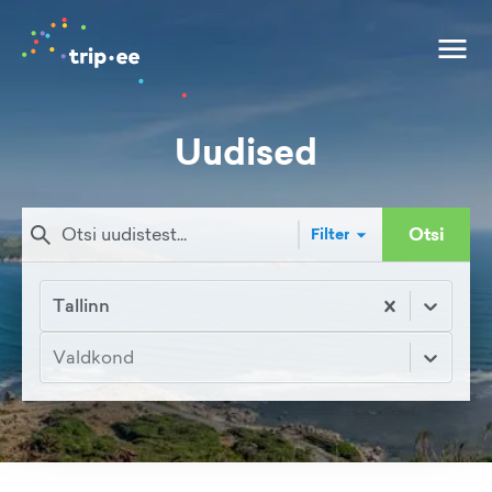
Uudised
Otsi
Filter
Tallinn
Valdkond