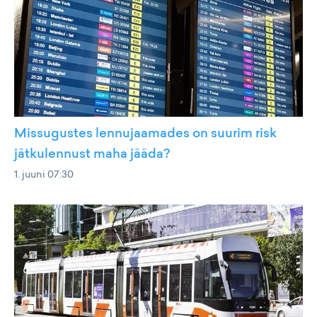
Missugustes lennujaamades on suurim risk
jätkulennust maha jääda?
1. juuni 07:30