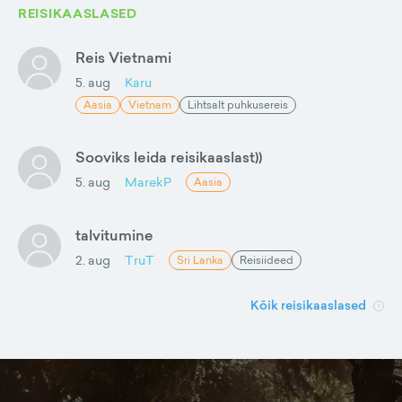
REISIKAASLASED
Reis Vietnami
5. aug
Karu
Aasia
Vietnam
Lihtsalt puhkusereis
Sooviks leida reisikaaslast))
5. aug
MarekP
Aasia
talvitumine
2. aug
TruT
Sri Lanka
Reisiideed
Kõik reisikaaslased