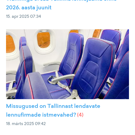
2026. aasta juunit
15. apr 2025 07:34
Missugused on Tallinnast lendavate
lennufirmade istmevahed?
(
4
)
18. märts 2025 09:42