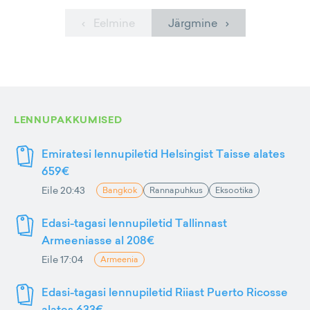
‹ Eelmine
Järgmine ›
LENNUPAKKUMISED
Emiratesi lennupiletid Helsingist Taisse alates
659€
Eile 20:43
Bangkok
Rannapuhkus
Eksootika
Edasi-tagasi lennupiletid Tallinnast
Armeeniasse al 208€
Eile 17:04
Armeenia
Edasi-tagasi lennupiletid Riiast Puerto Ricosse
alates 633€