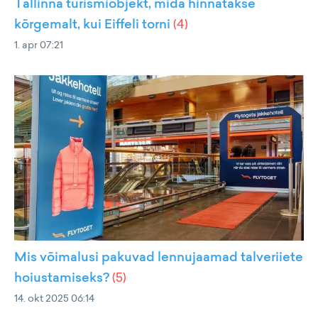
Tallinna turismiobjekt, mida hinnatakse
kõrgemalt, kui Eiffeli torni
(
4
)
1. apr 07:21
Mis võimalusi pakuvad lennujaamad talveriiete
hoiustamiseks?
(
5
)
14. okt 2025 06:14