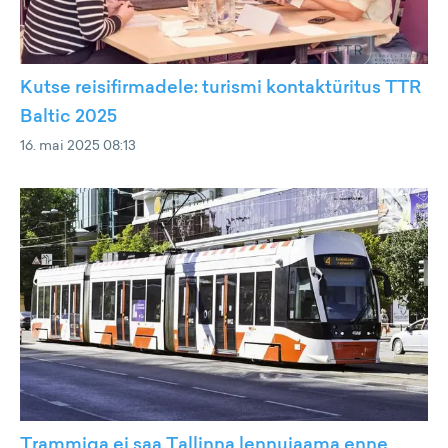
Kutse reisifirmadele: turismi kontaktüritus TTR
Baltic 2025
16. mai 2025 08:13
Trammiga ei saa Tallinna lennujaama enne