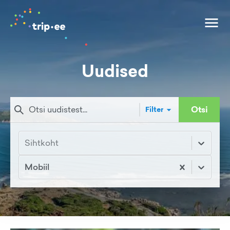
Uudised
Otsi
Filter
Sihtkoht
Mobiil