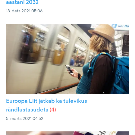
aastani 2032
13. dets 2021 05:06
Euroopa Liit jätkab ka tulevikus
rändlustasudeta
(
4
)
5. märts 2021 04:52