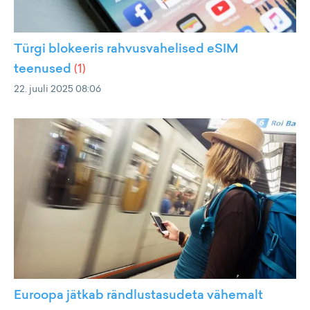
Türgi blokeeris rahvusvahelised eSIM
teenused
(
1
)
22. juuli 2025 08:06
Euroopa jätkab rändlustasudeta vähemalt