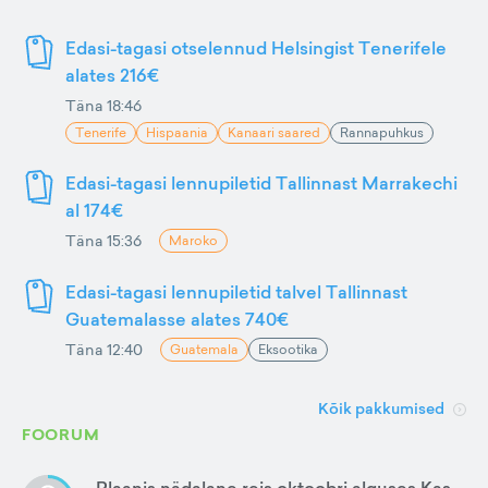
Edasi-tagasi otselennud Helsingist Tenerifele
alates 216€
Täna 18:46
Tenerife
Hispaania
Kanaari saared
Rannapuhkus
Edasi-tagasi lennupiletid Tallinnast Marrakechi
al 174€
Täna 15:36
Maroko
Edasi-tagasi lennupiletid talvel Tallinnast
Guatemalasse alates 740€
Täna 12:40
Guatemala
Eksootika
Kõik pakkumised
FOORUM