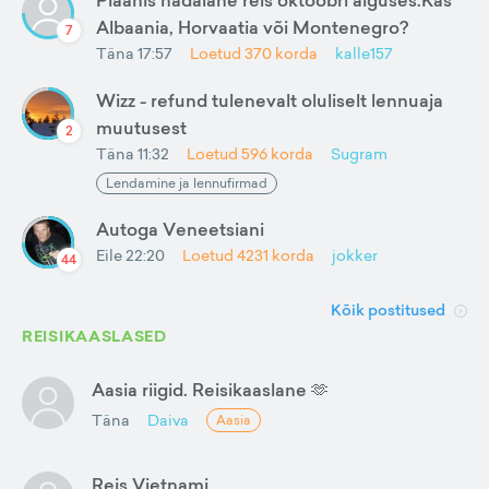
Plaanis nädalane reis oktoobri alguses.Kas
Albaania, Horvaatia või Montenegro?
7
Täna 17:57
Loetud
370
korda
kalle157
Wizz - refund tulenevalt oluliselt lennuaja
muutusest
2
Täna 11:32
Loetud
596
korda
Sugram
Lendamine ja lennufirmad
Autoga Veneetsiani
Eile 22:20
Loetud
4231
korda
jokker
44
Kõik postitused
REISIKAASLASED
Aasia riigid. Reisikaaslane 🫶
Täna
Daiva
Aasia
Reis Vietnami