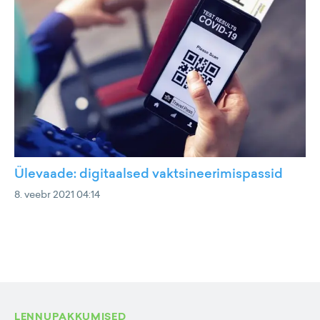
Ülevaade: digitaalsed vaktsineerimispassid
8. veebr 2021 04:14
LENNUPAKKUMISED