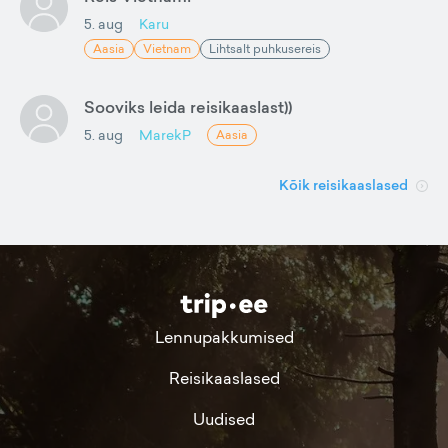
5. aug
Karu
Aasia
Vietnam
Lihtsalt puhkusereis
Sooviks leida reisikaaslast))
5. aug
MarekP
Aasia
Kõik reisikaaslased
Lennupakkumised
Reisikaaslased
Uudised