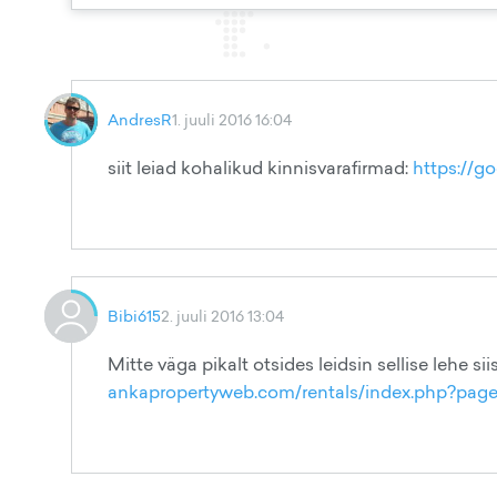
AndresR
1. juuli 2016 16:04
siit leiad kohalikud kinnisvarafirmad:
https://g
Bibi615
2. juuli 2016 13:04
Mitte väga pikalt otsides leidsin sellise lehe si
ankapropertyweb.com/rentals/index.php?pa