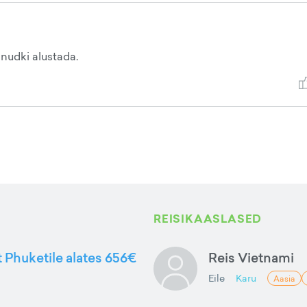
inudki alustada.
REISIKAASLASED
t Phuketile alates 656€
Reis Vietnami
Eile
Karu
Aasia