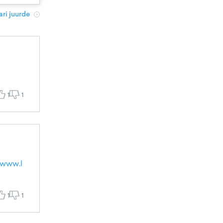
ri juurde
1
1
/www.l
1
1