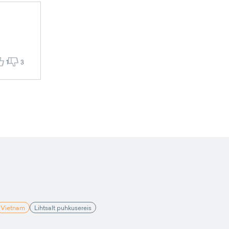
1
3
Vietnam
Lihtsalt puhkusereis