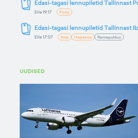
Edasi-tagasi lennupiletid Tallinnast P
Eile 19:17
Porto
Edasi-tagasi lennupiletid Tallinnast Ib
Eile 17:07
Ibiza
Hispaania
Rannapuhkus
UUDISED