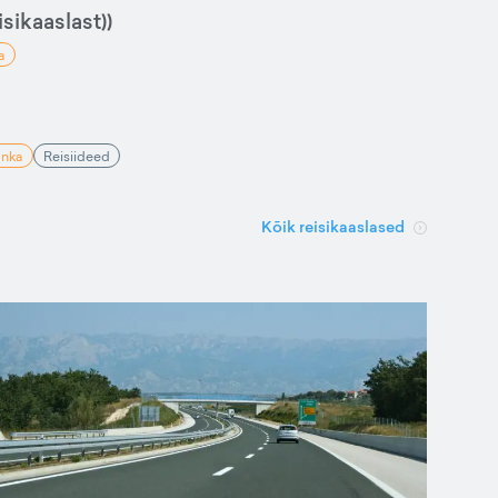
sikaaslast))
a
anka
Reisiideed
Kõik reisikaaslased