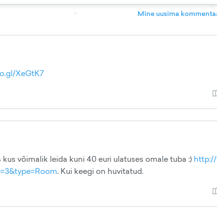
Mine uusima kommentaa
oo.gl/XeGtK7
is kus võimalik leida kuni 40 euri ulatuses omale tuba :)
http:/
ge=3&type=Room
. Kui keegi on huvitatud.