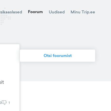
Foorum
Minu Trip.ee
isikaaslased
Uudised
Otsi foorumist
it
0
1