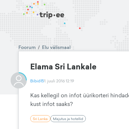
Foorum
/
Elu välismaal
Elama Sri Lankale
Bibi615
1. juuli 2016 12:19
Kas kellegil on infot üürikorteri hinda
kust infot saaks?
Sri Lanka
Majutus ja hotellid