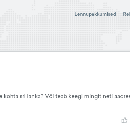
Lennupakkumised
Re
de kohta sri lanka? Või teab keegi mingit neti aadres