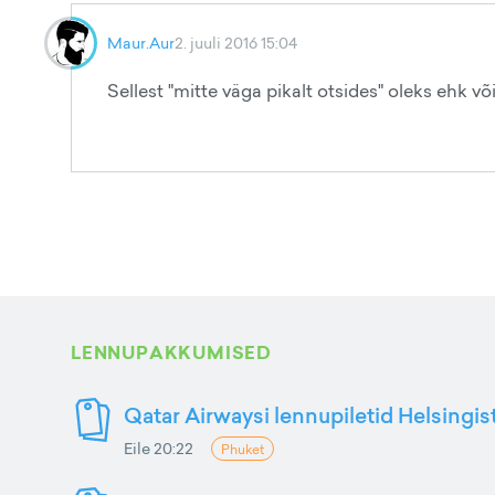
Maur.Aur
2. juuli 2016 15:04
Sellest "mitte väga pikalt otsides" oleks ehk võ
LENNUPAKKUMISED
Qatar Airwaysi lennupiletid Helsingis
Eile 20:22
Phuket