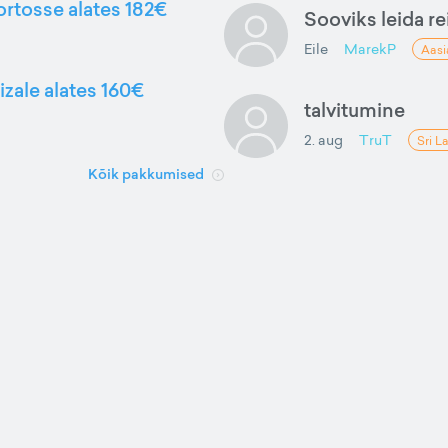
ortosse alates 182€
Sooviks leida rei
Eile
MarekP
Aasi
izale alates 160€
talvitumine
2. aug
TruT
Sri L
Kõik pakkumised