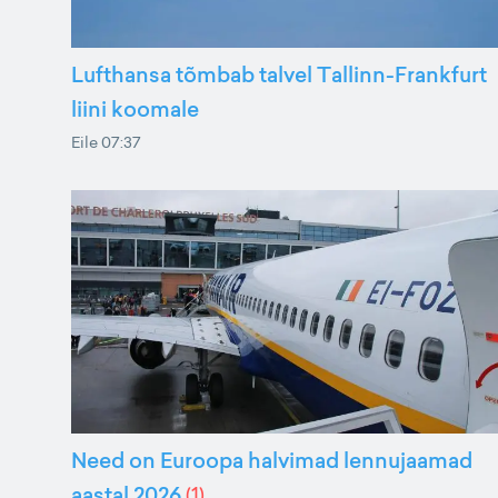
Lufthansa tõmbab talvel Tallinn-Frankfurt
liini koomale
Eile 07:37
Need on Euroopa halvimad lennujaamad
aastal 2026
(
1
)