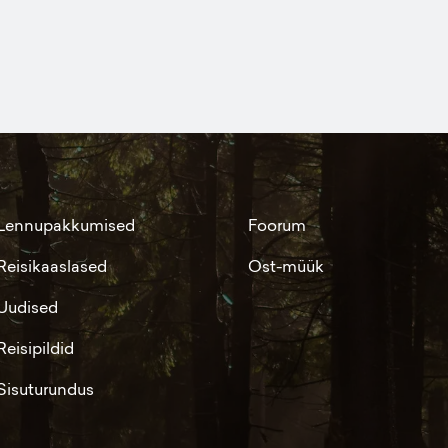
Lennupakkumised
Foorum
Reisikaaslased
Ost-müük
Uudised
Reisipildid
Sisuturundus