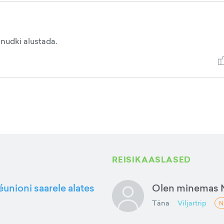
inudki alustada.
REISIKAASLASED
éunioni saarele alates
Olen minemas 
Täna
Viljartrip
N