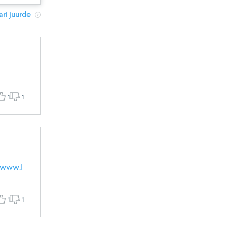
ri juurde
1
1
/www.l
1
1