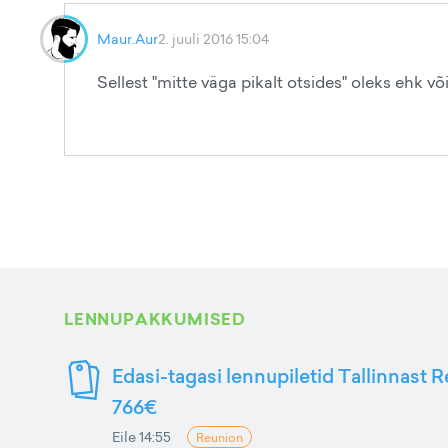
Maur.Aur
2. juuli 2016 15:04
Sellest "mitte väga pikalt otsides" oleks ehk võ
LENNUPAKKUMISED
Edasi-tagasi lennupiletid Tallinnast R
766€
Eile 14:55
Reunion