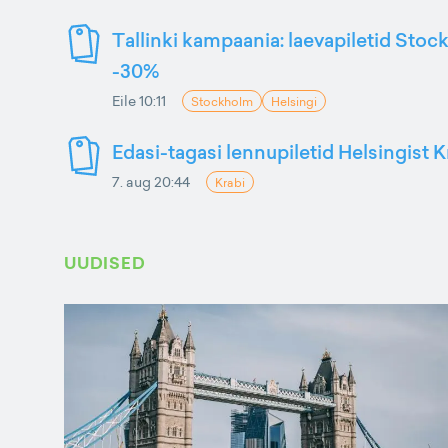
Tallinki kampaania: laevapiletid Stoc
-30%
Eile 10:11
Stockholm
Helsingi
Edasi-tagasi lennupiletid Helsingist K
7. aug 20:44
Krabi
UUDISED