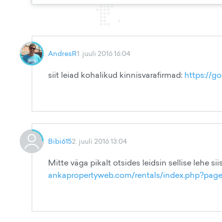
AndresR
1. juuli 2016 16:04
siit leiad kohalikud kinnisvarafirmad:
https://g
Bibi615
2. juuli 2016 13:04
Mitte väga pikalt otsides leidsin sellise lehe si
ankapropertyweb.com/rentals/index.php?pa