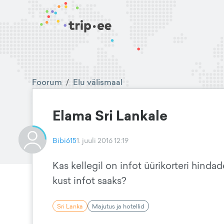
Foorum
/
Elu välismaal
Elama Sri Lankale
Bibi615
1. juuli 2016 12:19
Kas kellegil on infot üürikorteri hinda
kust infot saaks?
Sri Lanka
Majutus ja hotellid