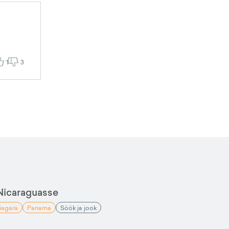
1
3
Nicaraguasse
iagara
Panama
Söök ja jook