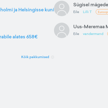
Sügisel mäged
kholmi ja Helsingisse kuni
Eile
Lilli T
Euroop
Uus-Meremaa M
Eile
vandermand
rabile alates 658€
Kõik pakkumised