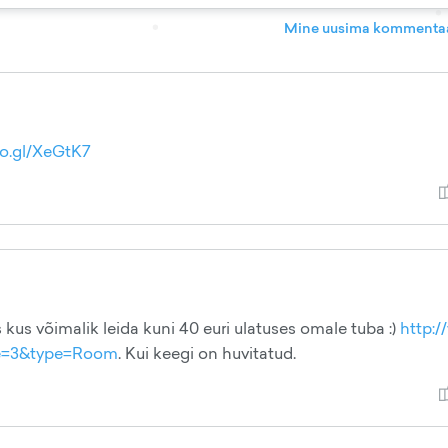
Mine uusima kommentaa
oo.gl/XeGtK7
is kus võimalik leida kuni 40 euri ulatuses omale tuba :)
http:/
ge=3&type=Room
. Kui keegi on huvitatud.