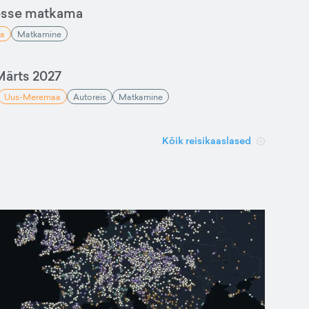
esse matkama
a
Matkamine
ärts 2027
Uus-Meremaa
Autoreis
Matkamine
Kõik reisikaaslased