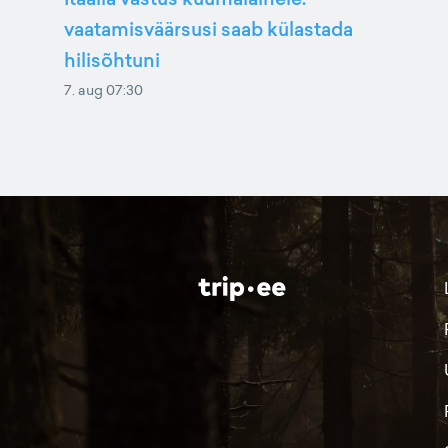
vaatamisväärsusi saab külastada
hilisõhtuni
7. aug 07:30