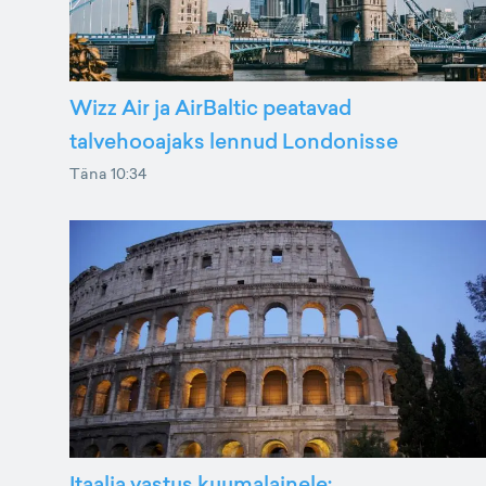
Wizz Air ja AirBaltic peatavad
talvehooajaks lennud Londonisse
Täna 10:34
Itaalia vastus kuumalainele: