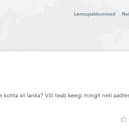
Lennupakkumised
Re
de kohta sri lanka? Või teab keegi mingit neti aadres