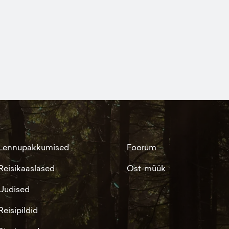
Lennupakkumised
Foorum
Reisikaaslased
Ost-müük
Uudised
Reisipildid