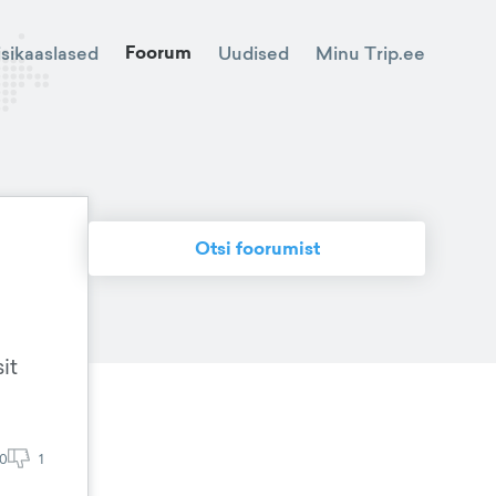
Foorum
Minu Trip.ee
isikaaslased
Uudised
Otsi foorumist
it
0
1