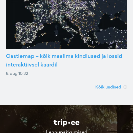
Castlemap – kõik maailma kindlused ja lossid
interaktiivsel kaardil
8. aug 10:32
Kõik uudised
Lennupakkumised