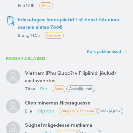
Eile 19:15
Hiina
Edasi-tagasi lennupiletid Tallinnast Réunioni
saarele alates 766€
8. aug 14:55
Reunion
Kõik pakkumised
REISIKAASLASED
Vietnam (Phu Quoc?) v Filipiinid: jõulud+
aastavahetus
Täna
Rtc
Aasia
Aastalõpureis
Olen minemas Nicaraguasse
Eile
Viljartrip
Niagara
Panama
Söök ja jook
Sügisel mägedesse matkama