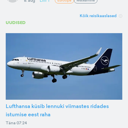
8. aug
Lilli T
Euroopa
Matkamine
Kõik reisikaaslased
UUDISED
Lufthansa küsib lennuki viimastes ridades
istumise eest raha
Täna 07:24