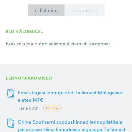
‹ Eelmine
Järgmine ›
ELU VÄLISMAAL
Kõik mis puudutab välismaal elamist-töötamist.
LENNUPAKKUMISED
Edasi-tagasi lennupiletid Tallinnast Malagasse
alates 147€
Täna 09:31
Malaga
China Southerni soodushinnad lennupiletitele
paljudesse Hiina linnadesse algusega Tallinnast