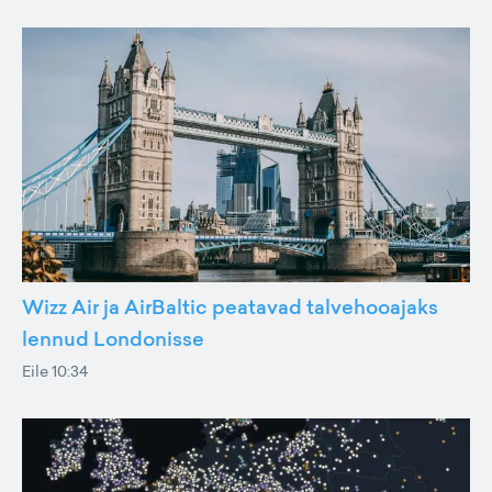
Wizz Air ja AirBaltic peatavad talvehooajaks
lennud Londonisse
Eile 10:34