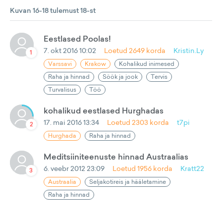
Kuvan 16-18 tulemust 18-st
Eestlased Poolas!
7. okt 2016 10:02
Loetud
2649
korda
Kristin.Ly
1
Varssavi
Krakow
Kohalikud inimesed
Raha ja hinnad
Söök ja jook
Tervis
Turvalisus
Töö
kohalikud eestlased Hurghadas
17. mai 2016 13:34
Loetud
2303
korda
t7pi
2
Hurghada
Raha ja hinnad
Meditsiiniteenuste hinnad Austraalias
6. veebr 2012 23:09
Loetud
1956
korda
Kratt22
3
Austraalia
Seljakotireis ja hääletamine
Raha ja hinnad