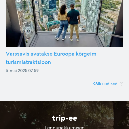
Varssavis avatakse Euroopa kõrgeim
turismiatraktsioon
5. mai 2025 07:59
Kõik uudised
Lennupakkumised