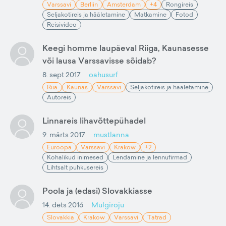
Varssavi
Berliin
Amsterdam
+4
Rongireis
Seljakotireis ja hääletamine
Matkamine
Fotod
Reisivideo
Keegi homme laupäeval Riiga, Kaunasesse
või lausa Varssavisse sõidab?
8. sept 2017
oahusurf
Riia
Kaunas
Varssavi
Seljakotireis ja hääletamine
Autoreis
Linnareis lihavõttepühadel
9. märts 2017
mustlanna
Euroopa
Varssavi
Krakow
+2
Kohalikud inimesed
Lendamine ja lennufirmad
Lihtsalt puhkusereis
Poola ja (edasi) Slovakkiasse
14. dets 2016
Mulgiroju
Slovakkia
Krakow
Varssavi
Tatrad