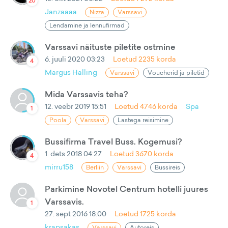
20
Janzaaaa
Nizza
Varssavi
Lendamine ja lennufirmad
Varssavi näituste piletite ostmine
6. juuli 2020 03:23
Loetud
2235
korda
4
Margus Halling
Varssavi
Voucherid ja piletid
Mida Varssavis teha?
12. veebr 2019 15:51
Loetud
4746
korda
Spa
1
Poola
Varssavi
Lastega reisimine
Bussifirma Travel Buss. Kogemusi?
1. dets 2018 04:27
Loetud
3670
korda
4
mirru158
Berliin
Varssavi
Bussireis
Parkimine Novotel Centrum hotelli juures
Varssavis.
1
27. sept 2016 18:00
Loetud
1725
korda
krapsakas
Varssavi
Autoreis