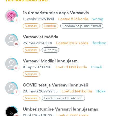
TRIPIKAD RÄÄGIVAD
1h ümberistumise aega Varssavis
11. veebr 2025 15:14
Loetud
526
korda
wnmg
2
Varssavi
London
Lendamine ja lennufirmad
Varssavist mööda
25. mai 2024 10:11
Loetud
2207
korda
fordson
15
Varssavi
Autoreis
Varssavi Modlini lennujaam
10. apr 2023 17:10
Loetud
1393
korda
triinuli
5
Varssavi
COVID test ja Varssavi lennuväli
28. märts 2022 22:33
Loetud
1441
korda
Nokk
7
Varssavi
Lendamine ja lennufirmad
Ümberistumine Varssavi lennujaamas
13. okt 2021 00:22
Loetud
7292
korda