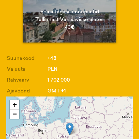
Edasi-tagasi lennupiletid
Tallinnast Varssavisse alates
43€
Suunakood
+48
Valuuta
PLN
Rahvaarv
1 702 000
Ajavöönd
GMT +1
+
−