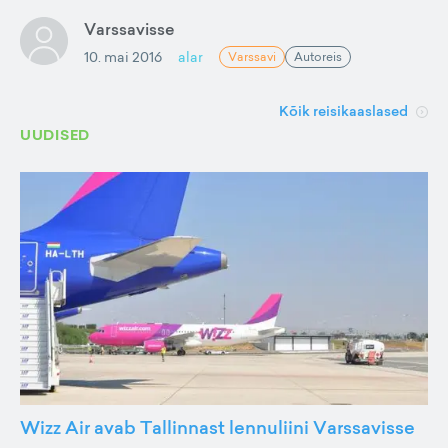
Varssavisse
10. mai 2016
alar
Varssavi
Autoreis
Kõik reisikaaslased
UUDISED
Wizz Air avab Tallinnast lennuliini Varssavisse