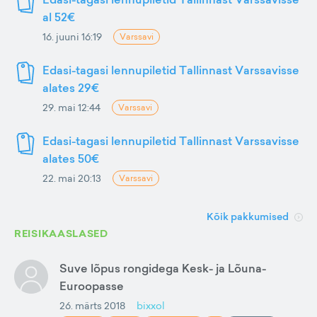
al 52€
16. juuni 16:19
Varssavi
Edasi-tagasi lennupiletid Tallinnast Varssavisse
alates 29€
29. mai 12:44
Varssavi
Edasi-tagasi lennupiletid Tallinnast Varssavisse
alates 50€
22. mai 20:13
Varssavi
Kõik pakkumised
REISIKAASLASED
Suve lõpus rongidega Kesk- ja Lõuna-
Euroopasse
26. märts 2018
bixxol