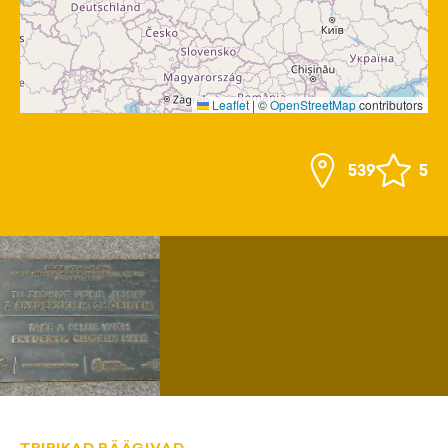
Leaflet
|
©
OpenStreetMap
contributors
539
5