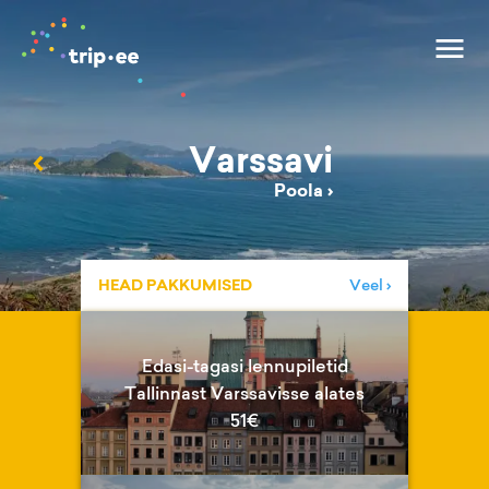
Varssavi
‹
Poola
›
HEAD PAKKUMISED
Veel ›
Edasi-tagasi lennupiletid
Tallinnast Varssavisse alates
51€