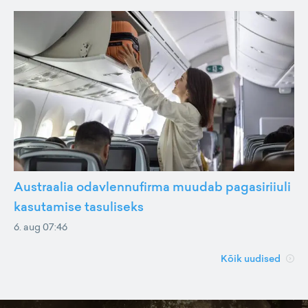
Austraalia odavlennufirma muudab pagasiriiuli
kasutamise tasuliseks
6. aug 07:46
Kõik uudised