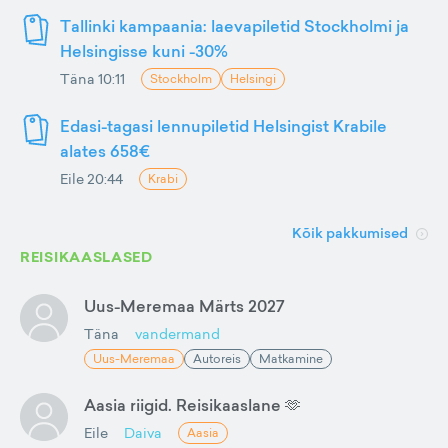
Tallinki kampaania: laevapiletid Stockholmi ja
Helsingisse kuni -30%
Täna 10:11
Stockholm
Helsingi
Edasi-tagasi lennupiletid Helsingist Krabile
alates 658€
Eile 20:44
Krabi
Kõik pakkumised
REISIKAASLASED
Uus-Meremaa Märts 2027
Täna
vandermand
Uus-Meremaa
Autoreis
Matkamine
Aasia riigid. Reisikaaslane 🫶
Eile
Daiva
Aasia