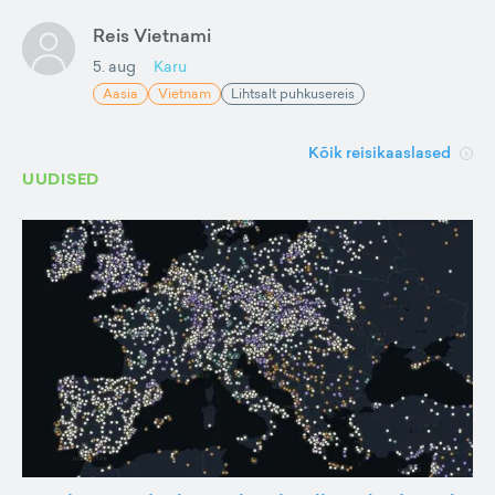
Reis Vietnami
5. aug
Karu
Aasia
Vietnam
Lihtsalt puhkusereis
Kõik reisikaaslased
UUDISED