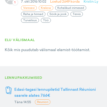
7. okt 2016 10:02
Loetud
2649
korda
Kristin.Ly
1
Varssavi
Krakow
Kohalikud inimesed
Raha ja hinnad
Söök ja jook
Tervis
Turvalisus
Töö
ELU VÄLISMAAL
Kõik mis puudutab välismaal elamist-töötamist.
LENNUPAKKUMISED
Edasi-tagasi lennupiletid Tallinnast Réunioni
saarele alates 766€
Täna 14:55
Reunion