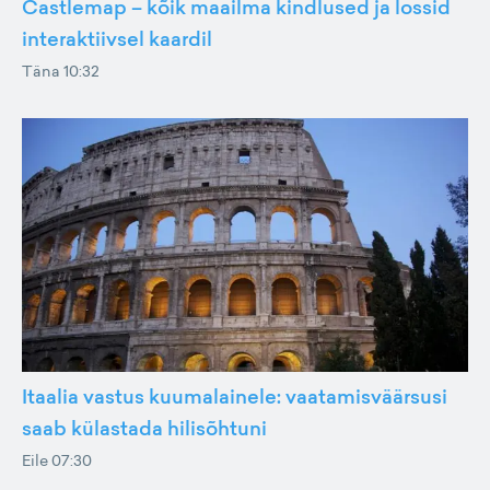
Castlemap – kõik maailma kindlused ja lossid
interaktiivsel kaardil
Täna 10:32
Itaalia vastus kuumalainele: vaatamisväärsusi
saab külastada hilisõhtuni
Eile 07:30