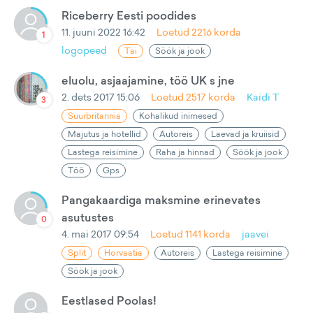
Riceberry Eesti poodides
11. juuni 2022 16:42
Loetud
2216
korda
1
logopeed
Tai
Söök ja jook
eluolu, asjaajamine, töö UK s jne
2. dets 2017 15:06
Loetud
2517
korda
Kaidi T
3
Suurbritannia
Kohalikud inimesed
Majutus ja hotellid
Autoreis
Laevad ja kruiisid
Lastega reisimine
Raha ja hinnad
Söök ja jook
Töö
Gps
Pangakaardiga maksmine erinevates
asutustes
0
4. mai 2017 09:54
Loetud
1141
korda
jaavei
Split
Horvaatia
Autoreis
Lastega reisimine
Söök ja jook
Eestlased Poolas!