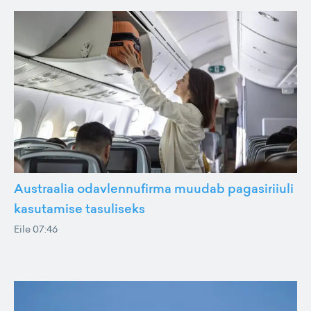
Austraalia odavlennufirma muudab pagasiriiuli
kasutamise tasuliseks
Eile 07:46