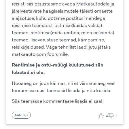
reisist, siis otsustasime avada Matkaautodele ja
järelveetavate haagiselamutele täiesti omaette
alajaotuse, kuhu ootame postitusi nendega
reisimise teemadel, ostmise(kuidas valida)
teemad, rentimise(mida rentida, mida eelistada)
teemad, lisavarustuse teemad, kämpamine,
reisikirjeldused. Väga tehnilist laadi jutu jätaks
matkaauto.com foorumile.
Rentimise ja ostu-müügi kuulutused siin
lubatud ei ole.
Hooaaeg on juba käimas, nii et viimane aeg veel
foorumisse uusi teemasid lisada ja nõu küsida.
Siia teemasse kommentaare lisada ei saa!
Autoreis
4
1