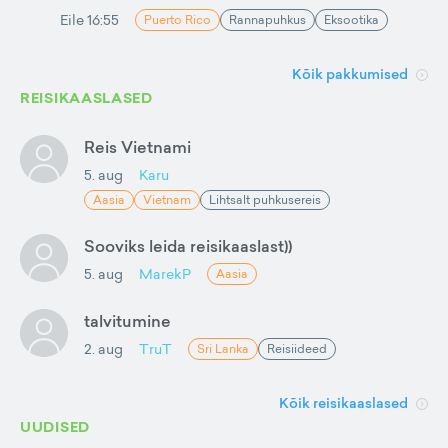
Eile 16:55
Puerto Rico
Rannapuhkus
Eksootika
Kõik pakkumised
REISIKAASLASED
Reis Vietnami
5. aug
Karu
Aasia
Vietnam
Lihtsalt puhkusereis
Sooviks leida reisikaaslast))
5. aug
MarekP
Aasia
talvitumine
2. aug
TruT
Sri Lanka
Reisiideed
Kõik reisikaaslased
UUDISED