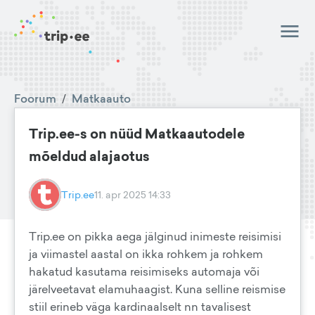
Foorum
/
Matkaauto
Trip.ee-s on nüüd Matkaautodele
mõeldud alajaotus
Trip.ee
11. apr 2025 14:33
Trip.ee on pikka aega jälginud inimeste reisimisi
ja viimastel aastal on ikka rohkem ja rohkem
hakatud kasutama reisimiseks automaja või
järelveetavat elamuhaagist. Kuna selline reismise
stiil erineb väga kardinaalselt nn tavalisest