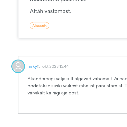
Aitäh vastamast.
Albaania
mrky
15. okt 2023 15:44
Skanderbegi väljakult algavad vähemalt 2x päev
oodatakse siiski väikest rahalist panustamist. T
värvikalt ka riigi ajaloost.