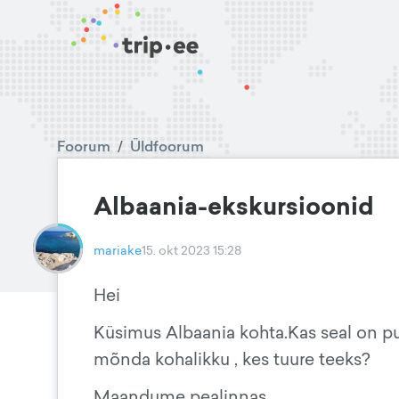
Foorum
/
Üldfoorum
Albaania-ekskursioonid
mariake
15. okt 2023 15:28
Hei
Küsimus Albaania kohta.Kas seal on pu
mõnda kohalikku , kes tuure teeks?
Maandume pealinnas.