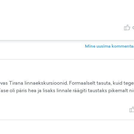
Mine uusima kommentaa
as Tirana linnaekskursioonid. Formaalselt tasuta, kuid tegel
ase oli päris hea ja lisaks linnale räägiti taustaks pikemalt n