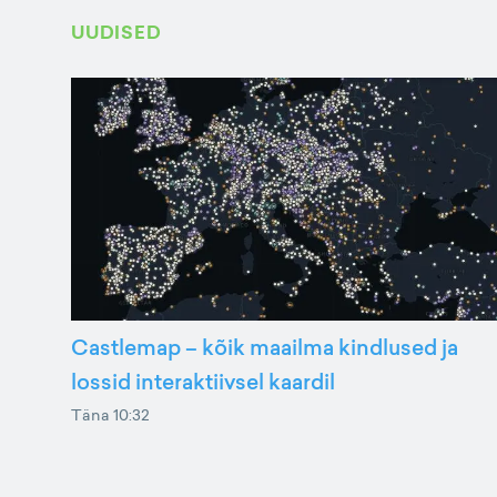
UUDISED
Castlemap – kõik maailma kindlused ja
lossid interaktiivsel kaardil
Täna 10:32