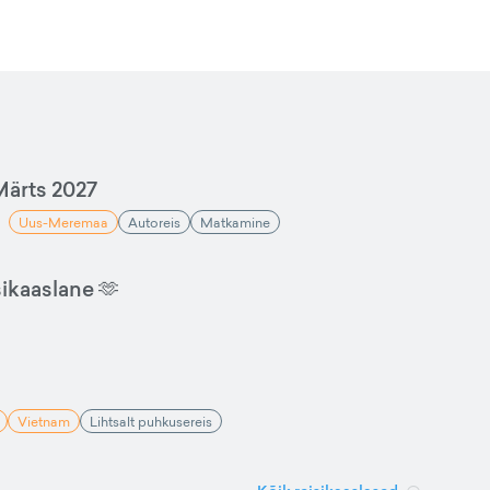
ärts 2027
Uus-Meremaa
Autoreis
Matkamine
sikaaslane 🫶
Vietnam
Lihtsalt puhkusereis