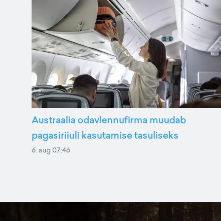
Austraalia odavlennufirma muudab
pagasiriiuli kasutamise tasuliseks
6. aug 07:46