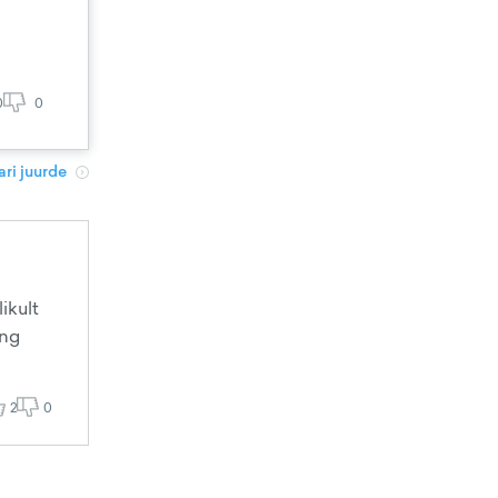
0
0
ri juurde
ikult
ing
2
0