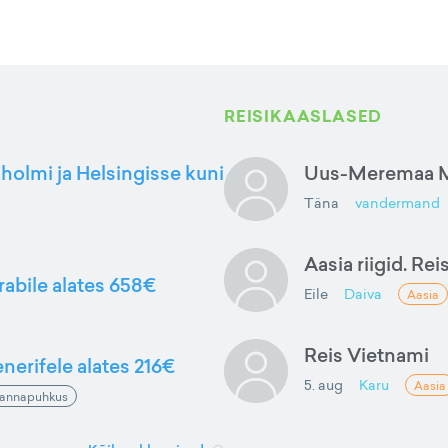
REISIKAASLASED
kholmi ja Helsingisse kuni
Uus-Meremaa M
Täna
vandermand
Aasia riigid. Rei
rabile alates 658€
Eile
Daiva
Aasia
Reis Vietnami
nerifele alates 216€
5. aug
Karu
Aasia
annapuhkus