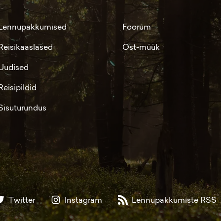
Lennupakkumised
Foorum
Reisikaaslased
Ost-müük
Uudised
Reisipildid
Sisuturundus
Twitter
Instagram
Lennupakkumiste RSS