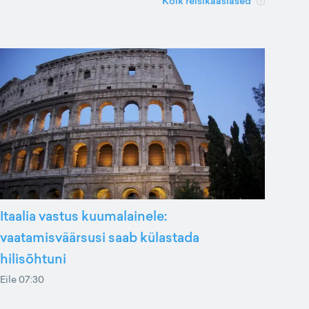
Kõik reisikaaslased
Itaalia vastus kuumalainele:
vaatamisväärsusi saab külastada
hilisõhtuni
Eile 07:30