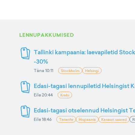
LENNUPAKKUMISED
Tallinki kampaania: laevapiletid Stoc
-30%
Täna 10:11
Stockholm
Helsingi
Edasi-tagasi lennupiletid Helsingist K
Eile 20:44
Krabi
Edasi-tagasi otselennud Helsingist Te
Eile 18:46
Tenerife
Hispaania
Kanaari saared
R