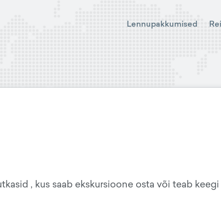
Lennupakkumised
Re
tkasid , kus saab ekskursioone osta või teab keegi