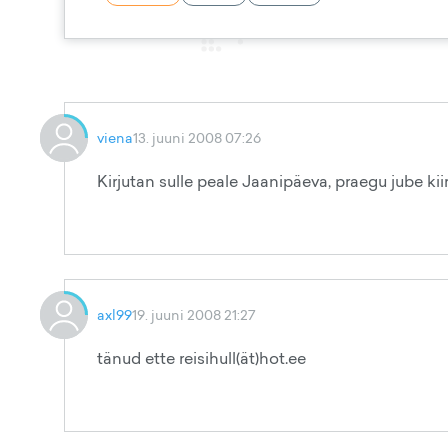
viena
13. juuni 2008 07:26
Kirjutan sulle peale Jaanipäeva, praegu jube kiire
axl99
19. juuni 2008 21:27
tänud ette reisihull(ät)hot.ee