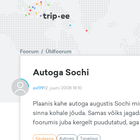
Foorum
/
Üldfoorum
Autoga Sochi
axl99
12. juuni 2008 18:10
Plaanis kahe autoga augustis Sochi min
sinna kohale jõuda. Samas võiks jagada
foorumis juba kergelt puudutatud, aga 
Kaukaasia
Autoreis
Turvalisus