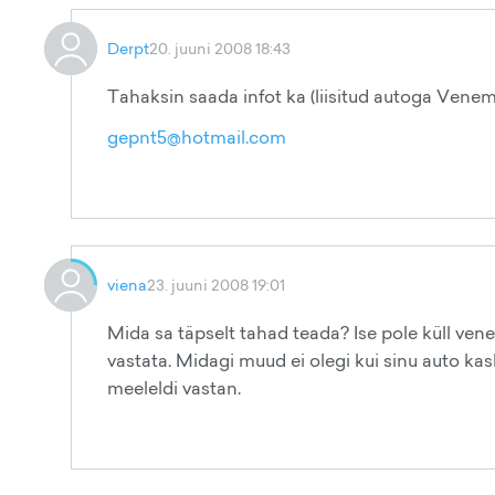
Derpt
20. juuni 2008 18:43
Tahaksin saada infot ka (liisitud autoga Venema
gepnt5@hotmail.com
viena
23. juuni 2008 19:01
Mida sa täpselt tahad teada? Ise pole küll vene
vastata. Midagi muud ei olegi kui sinu auto k
meeleldi vastan.