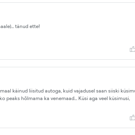
ale)... tänud ette!
maal käinud liisitud autoga, kuid vajadusel saan siiski küsim
asko peaks hõlmama ka venemaad... Küsi aga veel küsimusi,