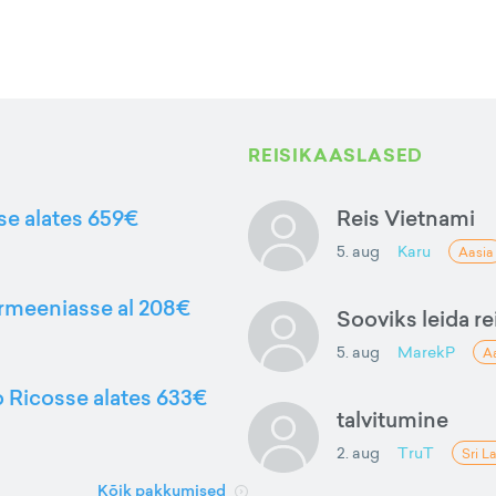
REISIKAASLASED
sse alates 659€
Reis Vietnami
5. aug
Karu
Aasia
Armeeniasse al 208€
Sooviks leida rei
5. aug
MarekP
A
to Ricosse alates 633€
talvitumine
2. aug
TruT
Sri L
Kõik pakkumised