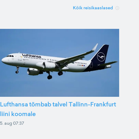
Kõik reisikaaslased
Lufthansa tõmbab talvel Tallinn-Frankfurt
liini koomale
5. aug 07:37