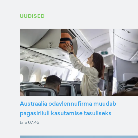
UUDISED
Austraalia odavlennufirma muudab
pagasiriiuli kasutamise tasuliseks
Eile 07:46