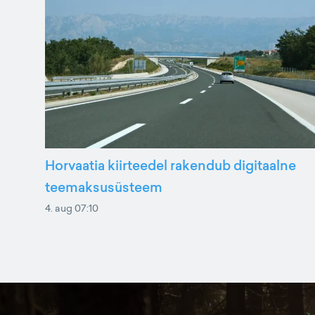
Horvaatia kiirteedel rakendub digitaalne
teemaksusüsteem
4. aug 07:10