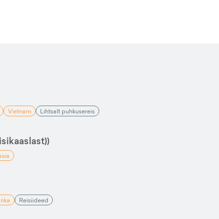
Vietnam
Lihtsalt puhkusereis
sikaaslast))
asia
anka
Reisiideed