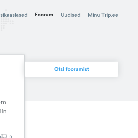
Foorum
Minu Trip.ee
isikaaslased
Uudised
Otsi foorumist
sem
iin
0
0