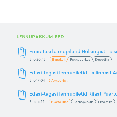
LENNUPAKKUMISED
Emiratesi lennupiletid Helsingist Tai
Eile 20:43
Bangkok
Rannapuhkus
Eksootika
Edasi-tagasi lennupiletid Tallinnast 
Eile 17:04
Armeenia
Edasi-tagasi lennupiletid Riiast Puer
Eile 16:55
Puerto Rico
Rannapuhkus
Eksootika