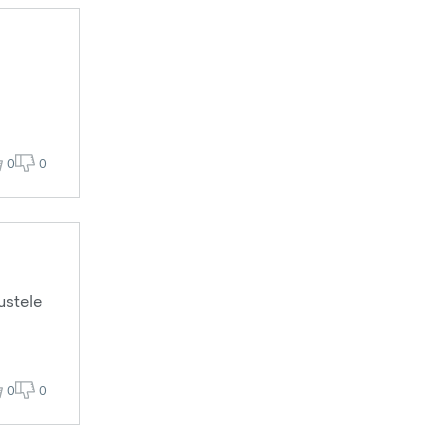
0
0
ustele
0
0