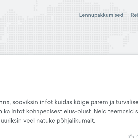
Lennupakkumised
Re
na, sooviksin infot kuidas kõige parem ja turvali
 ka infot kohapealsest elus-olust. Neid teemasid s
uuriksin veel natuke põhjalikumalt.