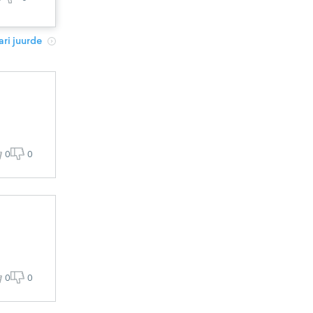
ri juurde
0
0
0
0