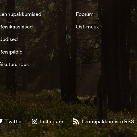
Lennupakkumised
Foorum
Reisikaaslased
Ost-müük
Uudised
Reisipildid
Sisuturundus
Twitter
Instagram
Lennupakkumiste RSS