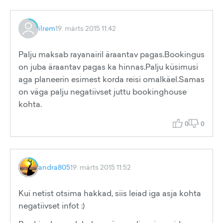
ilrem
19. märts 2015 11:42
Palju maksab rayanairil äraantav pagas.Bookingus
on juba äraantav pagas ka hinnas.Palju küsimusi
aga planeerin esimest korda reisi omalkäel.Samas
on väga palju negatiivset juttu bookinghouse
kohta.
0
0
andra805
19. märts 2015 11:52
Kui netist otsima hakkad, siis leiad iga asja kohta
negatiivset infot :)