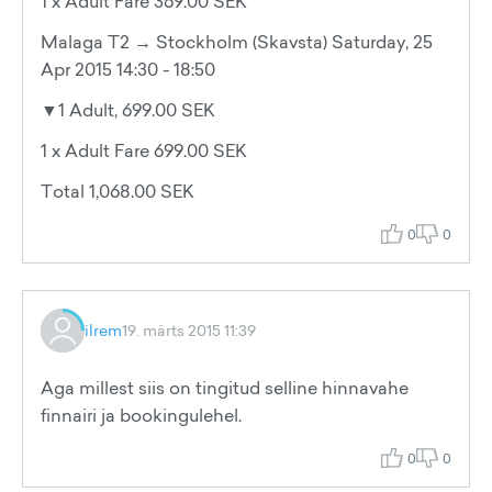
1 x Adult Fare 369.00 SEK
Malaga T2 → Stockholm (Skavsta) Saturday, 25
Apr 2015 14:30 - 18:50
▼1 Adult, 699.00 SEK
1 x Adult Fare 699.00 SEK
Total 1,068.00 SEK
0
0
ilrem
19. märts 2015 11:39
Aga millest siis on tingitud selline hinnavahe
finnairi ja bookingulehel.
0
0