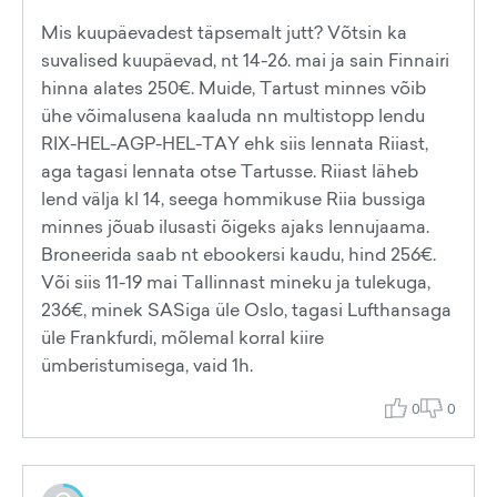
Mis kuupäevadest täpsemalt jutt? Võtsin ka
suvalised kuupäevad, nt 14-26. mai ja sain Finnairi
hinna alates 250€. Muide, Tartust minnes võib
ühe võimalusena kaaluda nn multistopp lendu
RIX-HEL-AGP-HEL-TAY ehk siis lennata Riiast,
aga tagasi lennata otse Tartusse. Riiast läheb
lend välja kl 14, seega hommikuse Riia bussiga
minnes jõuab ilusasti õigeks ajaks lennujaama.
Broneerida saab nt ebookersi kaudu, hind 256€.
Või siis 11-19 mai Tallinnast mineku ja tulekuga,
236€, minek SASiga üle Oslo, tagasi Lufthansaga
üle Frankfurdi, mõlemal korral kiire
ümberistumisega, vaid 1h.
0
0