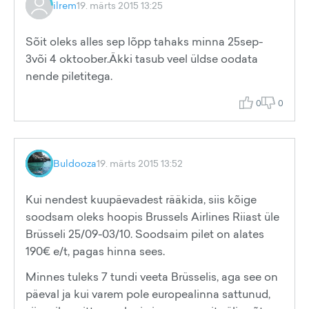
ilrem
19. märts 2015 13:25
Sõit oleks alles sep lõpp tahaks minna 25sep-
3või 4 oktoober.Äkki tasub veel üldse oodata
nende piletitega.
0
0
Buldooza
19. märts 2015 13:52
Kui nendest kuupäevadest rääkida, siis kõige
soodsam oleks hoopis Brussels Airlines Riiast üle
Brüsseli 25/09-03/10. Soodsaim pilet on alates
190€ e/t, pagas hinna sees.
Minnes tuleks 7 tundi veeta Brüsselis, aga see on
päeval ja kui varem pole europealinna sattunud,