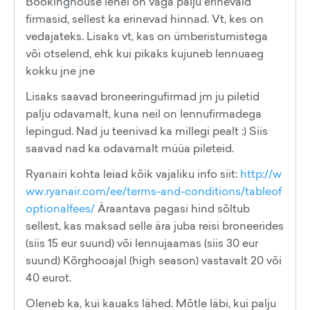
Bookinghouse lehel on väga palju erinevaid
firmasid, sellest ka erinevad hinnad. Vt, kes on
vedajateks. Lisaks vt, kas on ümberistumistega
või otselend, ehk kui pikaks kujuneb lennuaeg
kokku jne jne
Lisaks saavad broneeringufirmad jm ju piletid
palju odavamalt, kuna neil on lennufirmadega
lepingud. Nad ju teenivad ka millegi pealt :) Siis
saavad nad ka odavamalt müüa pileteid.
Ryanairi kohta leiad kõik vajaliku info siit:
http://w
ww.ryanair.com/ee/terms-and-conditions/tableof
optionalfees/
Äraantava pagasi hind sõltub
sellest, kas maksad selle ära juba reisi broneerides
(siis 15 eur suund) või lennujaamas (siis 30 eur
suund) Kõrghooajal (high season) vastavalt 20 või
40 eurot.
Oleneb ka, kui kauaks lähed. Mõtle läbi, kui palju