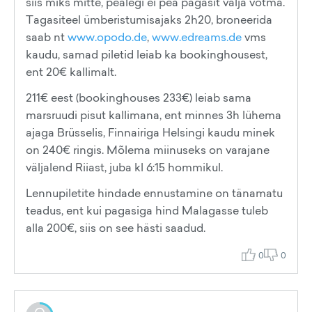
siis miks mitte, pealegi ei pea pagasit välja võtma.
Tagasiteel ümberistumisajaks 2h20, broneerida
saab nt
www.opodo.de
,
www.edreams.de
vms
kaudu, samad piletid leiab ka bookinghousest,
ent 20€ kallimalt.
211€ eest (bookinghouses 233€) leiab sama
marsruudi pisut kallimana, ent minnes 3h lühema
ajaga Brüsselis, Finnairiga Helsingi kaudu minek
on 240€ ringis. Mõlema miinuseks on varajane
väljalend Riiast, juba kl 6:15 hommikul.
Lennupiletite hindade ennustamine on tänamatu
teadus, ent kui pagasiga hind Malagasse tuleb
alla 200€, siis on see hästi saadud.
0
0