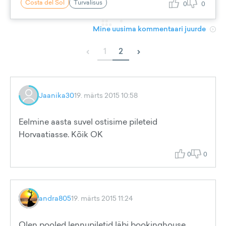
Costa del Sol
Turvalisus
0
0
Mine uusima kommentaari juurde
‹
›
1
2
Jaanika30
19. märts 2015 10:58
Eelmine aasta suvel ostisime pileteid
Horvaatiasse. Kõik OK
0
0
andra805
19. märts 2015 11:24
Olen pooled lennupiletid läbi bookinghouse