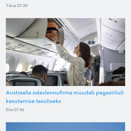
Täna 07:30
Austraalia odavlennufirma muudab pagasiriiuli
kasutamise tasuliseks
Eile 07:46