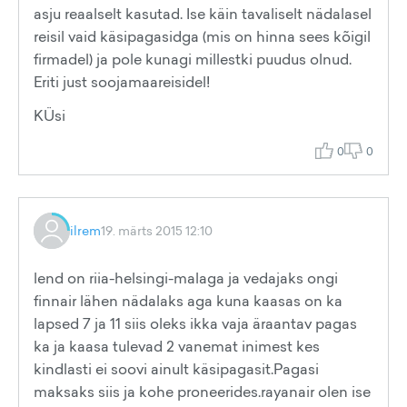
asju reaalselt kasutad. Ise käin tavaliselt nädalasel
reisil vaid käsipagasidga (mis on hinna sees kõigil
firmadel) ja pole kunagi millestki puudus olnud.
Eriti just soojamaareisidel!
KÜsi
0
0
ilrem
19. märts 2015 12:10
lend on riia-helsingi-malaga ja vedajaks ongi
finnair lähen nädalaks aga kuna kaasas on ka
lapsed 7 ja 11 siis oleks ikka vaja äraantav pagas
ka ja kaasa tulevad 2 vanemat inimest kes
kindlasti ei soovi ainult käsipagasit.Pagasi
maksaks siis ja kohe proneerides.rayanair olen ise