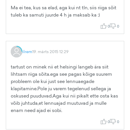
Ma ei tea, kus sa elad, aga kui nt tln, siis riiga sõit
tuleb ka samuti juurde 4 h ja maksab ka :)
0
0
ilrem
19. märts 2015 12:29
tartust on minek nii et helsingi langeb ära siit
lihtsam riiga sõita.ega see pagas kõige suurem
probleem ole kui just see lennuaegade
klapitamine.Pole ju varem tegelenud sellega ja
oskused puuduvad.Aga kui nii pikalt ette osta kas
võib juhtuda,et lennuajad muutuvad ja mulle
enam need ajad ei sobi.
0
0