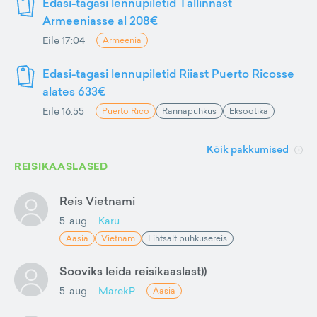
Edasi-tagasi lennupiletid Tallinnast
Armeeniasse al 208€
Eile 17:04
Armeenia
Edasi-tagasi lennupiletid Riiast Puerto Ricosse
alates 633€
Eile 16:55
Puerto Rico
Rannapuhkus
Eksootika
Kõik pakkumised
REISIKAASLASED
Reis Vietnami
5. aug
Karu
Aasia
Vietnam
Lihtsalt puhkusereis
Sooviks leida reisikaaslast))
5. aug
MarekP
Aasia