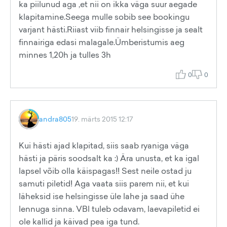
ka piilunud aga ,et nii on ikka väga suur aegade
klapitamine.Seega mulle sobib see bookingu
varjant hästi.Riiast viib finnair helsingisse ja sealt
finnairiga edasi malagale.Ümberistumis aeg
minnes 1,20h ja tulles 3h
0
0
andra805
19. märts 2015 12:17
Kui hästi ajad klapitad, siis saab ryaniga väga
hästi ja päris soodsalt ka :) Ära unusta, et ka igal
lapsel võib olla käispagas!! Sest neile ostad ju
samuti piletid! Aga vaata siis parem nii, et kui
läheksid ise helsingisse üle lahe ja saad ühe
lennuga sinna. VBl tuleb odavam, laevapiletid ei
ole kallid ja käivad pea iga tund.