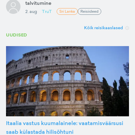
talvitumine
2. aug
TruT
Sri Lanka
Reisiideed
Kõik reisikaaslased
UUDISED
Itaalia vastus kuumalainele: vaatamisväärsusi
saab külastada hilisõhtuni