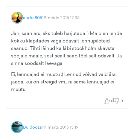
andra805
19. märts 2015 12:36
Jah, saan aru, eks tuleb harjutada :) Ma olen lende
kokku klapitades väga odavalt lennupileteid
saanud. Tihti läinud ka läbi stockholm skavsta
soojale maale, sest sealt saab tõeliselt odavalt. Ja
sinna soodsalt laevaga
Ei, lennuajad ei muutu :) Lennud võivad vaid ära
jääda, kui on streigid vm.. niisama lennuajad ei
muutu.
0
0
Buldooza
19. märts 2015 13:19