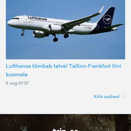
Lufthansa tõmbab talvel Tallinn-Frankfurt liini
koomale
5. aug 07:37
Kõik uudised