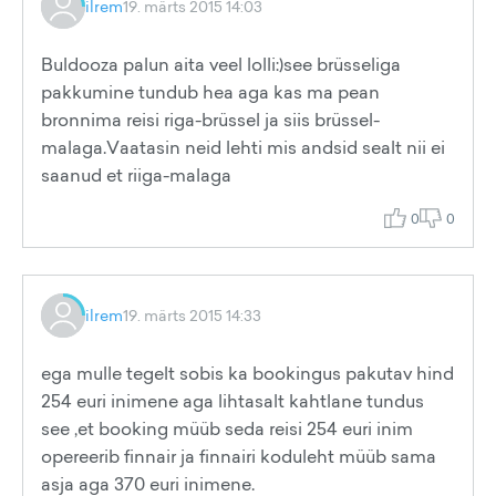
ilrem
19. märts 2015 14:03
Buldooza palun aita veel lolli:)see brüsseliga
pakkumine tundub hea aga kas ma pean
bronnima reisi riga-brüssel ja siis brüssel-
malaga.Vaatasin neid lehti mis andsid sealt nii ei
saanud et riiga-malaga
0
0
ilrem
19. märts 2015 14:33
ega mulle tegelt sobis ka bookingus pakutav hind
254 euri inimene aga lihtasalt kahtlane tundus
see ,et booking müüb seda reisi 254 euri inim
opereerib finnair ja finnairi koduleht müüb sama
asja aga 370 euri inimene.