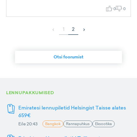
0
0
‹
›
1
2
Otsi foorumist
LENNUPAKKUMISED
Emiratesi lennupiletid Helsingist Taisse alates
659€
Eile 20:43
Bangkok
Rannapuhkus
Eksootika